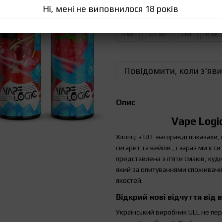
Ні, мені не виповнилося 18 років
Міцність рідини
0 мг
1.5 мг
3 мг
6 мг
Повідомити, коли з'яви
Опис
Vape Logi
Хлопці з ULL насправді показали
сигарет та вейпів , і зараз ми їс
представлена з п'яти смаків, куд
який за опитуваннями споживачів
якостей.
Відкрий нові відчуття від 
Український виробник ULL не пер