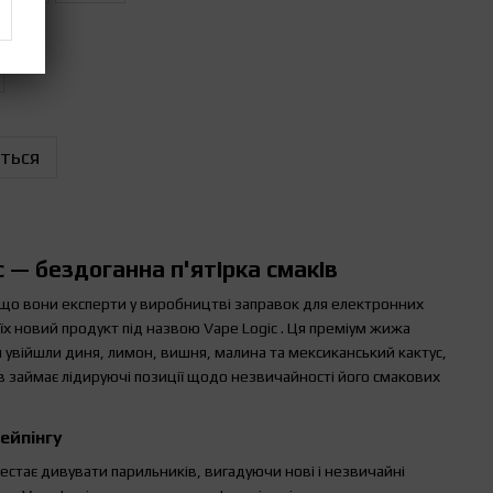
ться
c — бездоганна п'ятірка смаків
, що вони експерти у виробництві заправок для електронних
ти їх новий продукт під назвою Vape Logic . Ця преміум жижа
и увійшли диня, лимон, вишня, малина та мексиканський кактус,
 займає лідируючі позиції щодо незвичайності його смакових
вейпінгу
естає дивувати парильників, вигадуючи нові і незвичайні