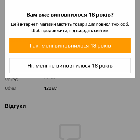
Banana
— Це супер банан! Мега смак який зібраний з
всіляких бананів на цій планеті. Що б зрозуміти, що я маю на
Вам вже виповнилося 18 років?
увазі тобі достатньо просто це спробувати
Цей інтернет-магазин містить товари для повнолітніх осіб.
Щоб продовжити, підтвердіть свій вік
Характеристики
Так, мені виповнилося 18 років
Ароматизатори
Європа
Країна
Україна
Ні, мені не виповнилося 18 років
виробника
Співвідношення
70/30
VG/PG
Об'єм
120 мл
Відгуки