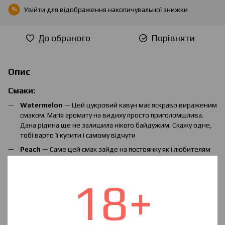
Увійти
для відображення накопичувальної знижки
%
До обраного
Порівняти
Опис
Смаки:
Watermelon
— Цей цукровий кавун має яскраво вираженим
смаком. Магія аромату на видиху просто приголомшлива.
Дана рідина ще не залишила нікого байдужим. Скажу одне,
тобі варто її купити і самому відчути
Peach
— Саме цей смак зайде на постоянку як і любителям
даного фрукта, так і тим хто просто хоче попарити смачну,
солодку, але не приторную жижку
18+
Orange
— Кожен виробник мріє зробити оригінальний смак
з усім знайомих фруктів, але мало в кого це виходить. Так
ось наші найкращі міксологи зробили просто неймовірний
апельсиновий смак