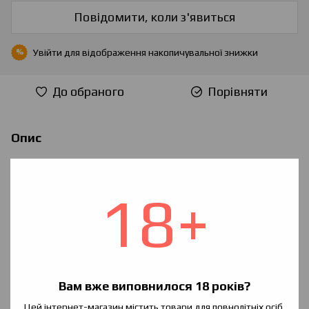
Повідомити, коли з'явиться
Увійти
для відображення накопичувальної знижки
%
До обраного
Порівняти
Опис
Смаки:
HeadShot #1
— Крижана журавлина в поєднанні з
18+
блакитний малиною і анісом
HeadShot #2
— Соковита червона малина з освежющим
ефектом
HeadShot #3
— Ніжний цитрусовий чізкейк
Вам вже виповнилося 18 років?
Характеристики
Цей інтернет-магазин містить товари для повнолітніх осіб.