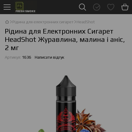
Рідина для електронних сигарет
HeadShot
Рідина для Електронних Сигарет
HeadShot Журавлина, малина і аніс,
2 мг
Артикул:
1636
Написати відгук