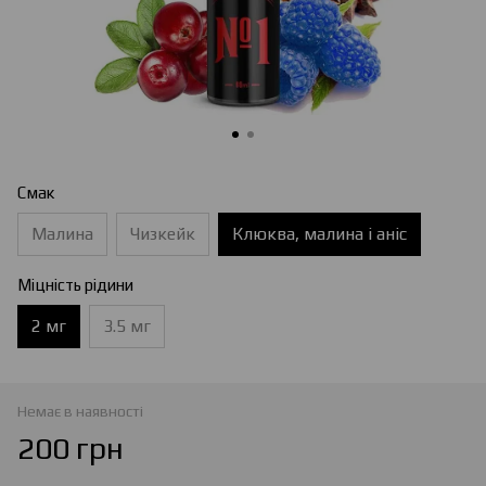
Смак
Малина
Чизкейк
Клюква, малина і аніс
Міцність рідини
2 мг
3.5 мг
Немає в наявності
200 грн