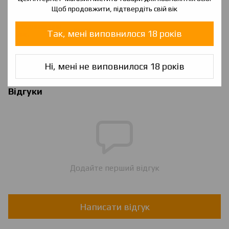
Країна
Україна
Щоб продовжити, підтвердіть свій вік
виробника
Співвідношення
70/30
Так, мені виповнилося 18 років
VG/PG
Об'єм
60 мл
Ароматизатори
Європа
Ні, мені не виповнилося 18 років
Відгуки
Додайте перший відгук
Написати відгук