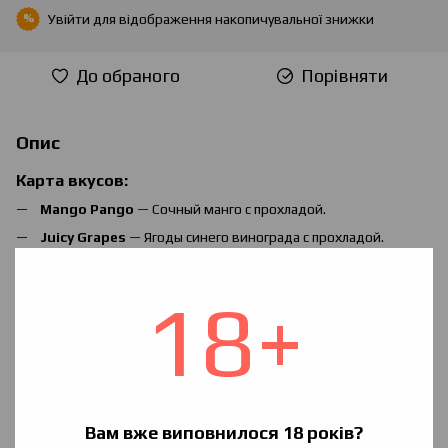
Увійти
для відображення накопичувальної знижки
%
До обраного
Порівняти
Опис
Карта вкусов:
Mango Pango
— Сочный манго с прохладой.
Juicy Grapes
— Ягоды синего винограда с прохладой.
Strawberry garden
— Неповторимый вкус любимой
клубники
18+
Crispy kiwi
— Хрустящий снежинками спелый киви
Pop Peach
— Спелый яркий персик
Melon mo
— Улюблена холодна диня
Apple pen
— Смак свіжих яблук з холодком
Вам вже виповнилося 18 років?