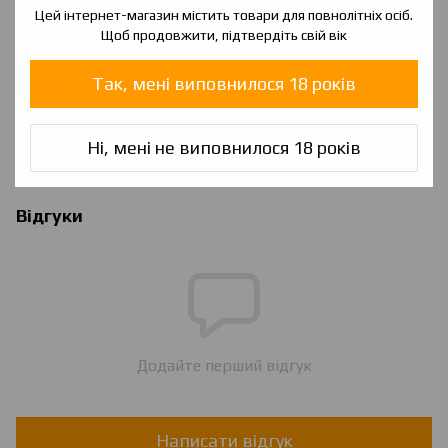
Характеристики
Цей інтернет-магазин містить товари для повнолітніх осіб.
Щоб продовжити, підтвердіть свій вік
Ароматизатори
Малайзія
Країна
Україна
Так, мені виповнилося 18 років
виробника
Співвідношення
60/40
VG/PG
Ні, мені не виповнилося 18 років
Об'єм
60 мл
Відгуки
Додайте перший відгук
Написати відгук