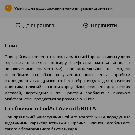
Увійти
для відображення накопичувальної знижки
%
До обраного
Порівняти
Опис
Пристрій виготовлено з нержавіючої сталі і представлена у двох
варіантах (сталевого кольору і ефектна матова чорна з
позолоченими елементами). При моделюванні цієї моделі
розробники на базі популярного шасі RDTA зробили
охолодження від дрипки Troll. У набір входять два фірмових
дриптипа, скляний запасний корпус бака, комплект додаткових
деталей, перехідник і пр. Пристрій зроблено з високою
майстерністю і продається за розумною ціною.
Особливості CoilArt Azeroth RDTA
При правильній намотуванні Coil Art Azeroth RDTA порадує вас
відмінними характеристиками ширяння. Ключові особливості
такого обслуговуваного бакомайзера: