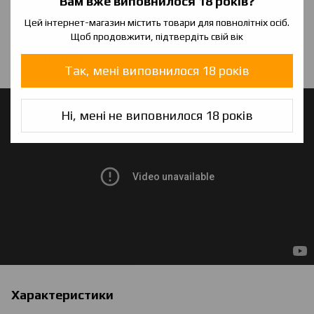
Вам вже виповнилося 18 років?
Перехідник під 510-ї дріп-тип
Цей інтернет-магазин містить товари для повнолітніх осіб.
Щоб продовжити, підтвердіть свій вік
Запасне скло,-ринги, гвинти і притискні планки
Azeroth RDTA
Так, мені виповнилося 18 років
Ні, мені не виповнилося 18 років
Характеристики