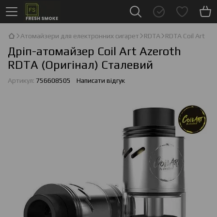
Атомайзери для електронних сигарет
RDTA
RDTA Coil Art
Дріп-атомайзер Coil Art Azeroth
RDTA (Оригінал) Сталевий
Артикул:
756608505
Написати відгук