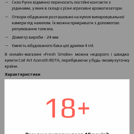
Скло Pyrex відмінно переносить постійні контакти з
рідинами, у яких в складі є різні агресивні ароматизатори.
Отвори обдування розташовані на куполі випаровувальної
камери під нахилом. Їх можна прикривати з допомогою
регулювання топкэпа.
Діаметр вироби - 24 мм
Ємність вбудованого бака цієї дрипки 4 ml.
В онлайн-магазині «Fresh Smoke» можна недорого і швидко
купити Coil Art Azeroth RDTA, перебуваючи у будь-якому куточку
країни.
Характеристики
Діаметр: 24 мм
Висота без дріп-типу: 40 мм
18+
Довжина піна: 5 мм
Об'єм: 4 мл
Вага: 45 г
Комплект:
Два широких дріп-типу з висотою 7 мм і 10 мм