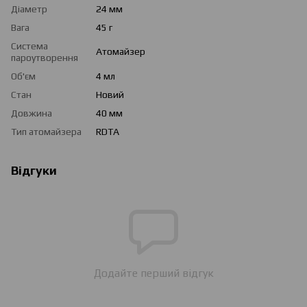
Діаметр
24 мм
Вага
45 г
Система
Атомайзер
пароутворення
Об'єм
4 мл
Стан
Новий
Довжина
40 мм
Тип атомайзера
RDTA
Відгуки
Додайте перший відгук