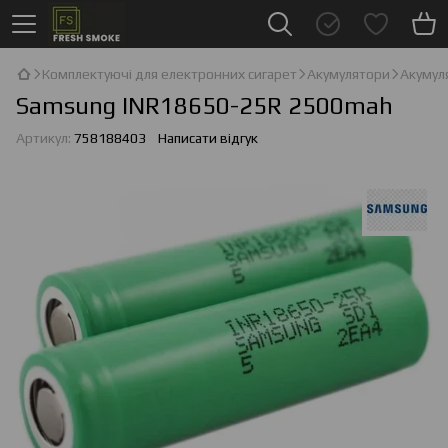
Комплектуючі для електронних сигарет
Акумулятори
Акумул
Samsung INR18650-25R 2500mah
Артикул:
758188403
Написати відгук