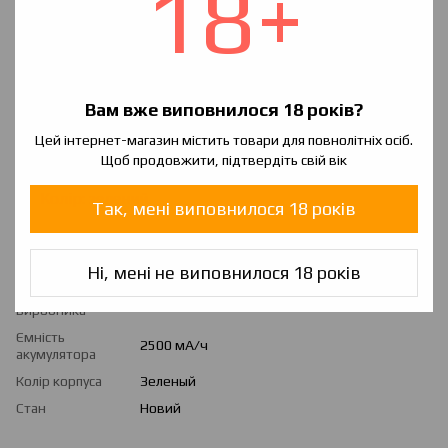
18+
секунди - 100 А
Номінальна напруга: 3,6 В;
Напруга повного заряду: 4,2 В;
Напруга повного розряду: 2,5 В;
Вам вже виповнилося 18 років?
Діаметр: 18 мм;
Цей інтернет-магазин містить товари для повнолітніх осіб.
Щоб продовжити, підтвердіть свій вік
Довжина: 65 мм;
Колір: зелений.
Так, мені виповнилося 18 років
Характеристики
Ні, мені не виповнилося 18 років
Країна
Южная Корея
виробника
Ємність
2500 мА/ч
акумулятора
Колір корпуса
Зеленый
Стан
Новий