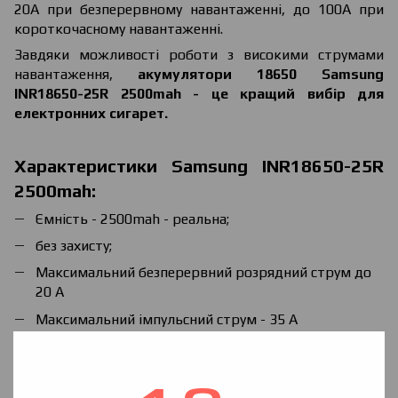
20А
при безперервному навантаженні, до 100А при
короткочасному навантаженні.
Завдяки можливості роботи з високими струмами
навантаження,
акумулятори 18650 Samsung
INR18650-25R 2500mah - це кращий вибір для
електронних сигарет.
Характеристики
Samsung INR18650-25R
2500mah
:
Ємність - 2500mah - реальна;
без захисту;
Максимальний безперервний розрядний струм до
20 А
Максимальний імпульсний струм - 35 А
Максимальний розрядний струм протягом 5 секунд
- 50 А
Максимальний розрядний струм протягом 1