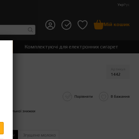
Укр
Рус
Мій кошик
т
Комплектуючі для електронних сигарет
Артикул
1442
Порівняти
В бажання
пичувальної знижки
hmallow
Згущене молоко