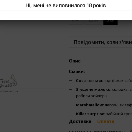
Ні, мені не виповнилося 18 років
Міцність рідини
0 мг
1.5 мг
3 мг
Повідомити, коли з'яви
Опис
Смаки:
Coca
: оціни холодні смак за
Згущене молоко
: солодка, 
робили вейперы
Marshmallow
: легкий, як з
Killer surprise
: забійний тро
Доставка
Оплата
Самовивіз з нашого магазину — 