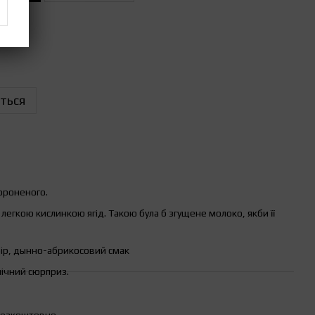
ться
бороненого.
з легкою кислинкою ягід. Такою була б згущене молоко, якби її
ефір, дынно-абрикосовий смак
пічний сюрприз.
безкоштовно.