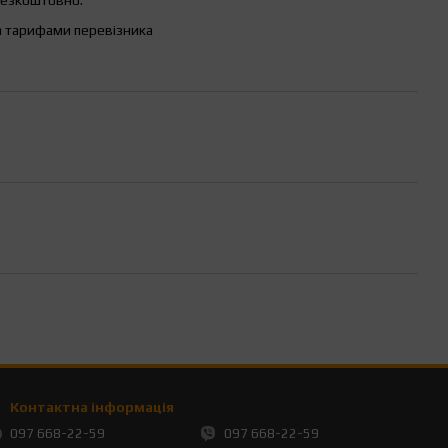
а тарифами перевізника
Контактна інформація
097 668-22-59
097 668-22-59