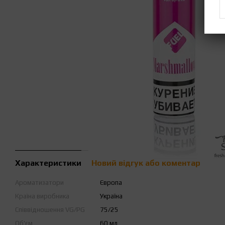
Характеристики
Новий відгук або коментар
Ароматизатори
Європа
Країна виробника
Україна
Співвідношення VG/PG
75/25
Об'єм
60 мл