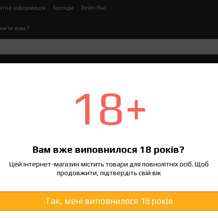
ктна інформація
Бренди
Вейп-Вікі
нити вам?
ектронних сигарет
Рідина для електронних сигаре
18+
uel 2 60 мл Marshmallow, 3 мг
Вам вже виповнилося 18 років?
120 грн
Цей інтернет-магазин містить товари для повнолітніх осіб. Щоб
продовжити, підтвердіть свій вік
Увійти
для відображення нако
%
Смак
Так, мені виповнилося 18 років
Coca
Killer surprise
Mars