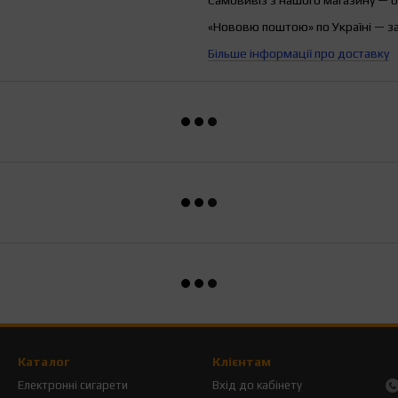
«Нововю поштою» по Україні — з
Більше інформації про доставку
Каталог
Клієнтам
Електронні сигарети
Вхід до кабінету