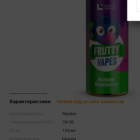
Характеристики
Новий відгук або коментар
Країна виробника
Україна
Співвідношення VG/PG
70/30
Об'єм
120 мл
Ароматизатори
Європа