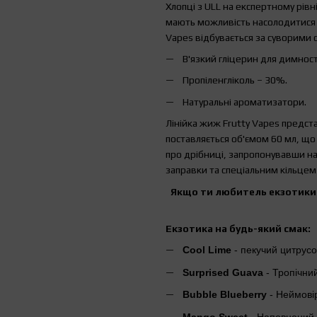
Хлопці з ULL на експертному рівн
мають можливість насолодитися
Vapes відбувається за суворими 
В'язкий гліцерин для димност
Пропіленгліколь – 30%.
Натуральні ароматизатори.
Лінійка жиж Frutty Vapes предста
поставляється об'ємом 60 мл, що
про дрібниці, запропонувавши н
заправки та спеціальним кільцем 
Якщо ти любитель екзотики 
Екзотика на будь-який смак:
Cool Lime
- пекучий цитрус
Surprised Guava
- Тропічни
Bubble Blueberry
- Неймові
Mango Sweet
- Наповнений