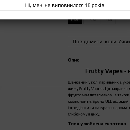
Ні, мені не виповнилося 18 років
Міцність рідини
0 мг
1.5 мг
3 мг
Повідомити, коли з'яви
Опис
Frutty Vapes -
Шановний у колі парильників ук
жижу Frutty Vapes . Ця заправка
фруктовим післясмаком, а також 
компоненти. Бренд ULL відомий 
інгредієнти та натуральні аромат
глибокому вдиху.
Твоя улюблена екзотика