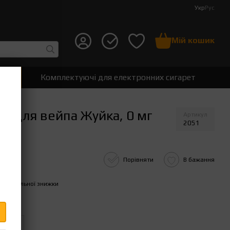
Укр
Рус
Мій кошик
т
Комплектуючі для електронних сигарет
ка для вейпа Жуйка, 0 мг
Артикул
2051
Порівняти
В бажання
пичувальної знижки
Гуава