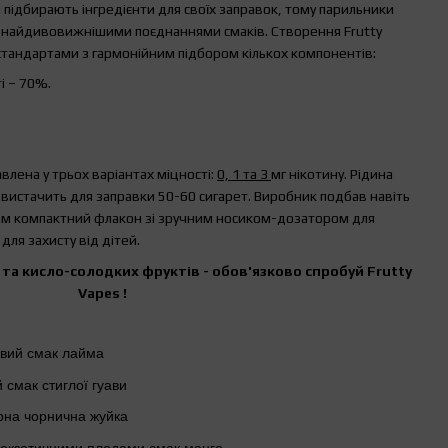
і підбирають інгредієнти для своїх заправок, тому парильники
 найдивовижнішими поєднаннями смаків. Створення Frutty
стандартами з гармонійним підбором кількох компонентів:
і – 70%.
влена у трьох варіантах міцності:
0, 1 та 3
мг нікотину. Рідина
 вистачить для заправки 50-60 сигарет. Виробник подбав навіть
ам компактний флакон зі зручним носиком-дозатором для
для захисту від дітей.
та кисло-солодких фруктів - обов'язково спробуй
Frutty
Vapes
!
овий смак лайма
й смак стиглої гуави
рна чорнична жуйка
 екзотичними плодами смак манго