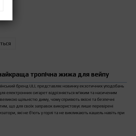
ться
 найкраща тропічна жижа для вейпу
раїнський бренд ULL представляє новинку екзотичних уподобань
 для електронних сигарет відрізняється м'яким та насиченим
великою щільністю диму, чому сприяють якісні та безпечні
тим, що для своїх заправок використовує лише перевірені
изатори, які не б'ють у горлі та не викликають кашель навіть при