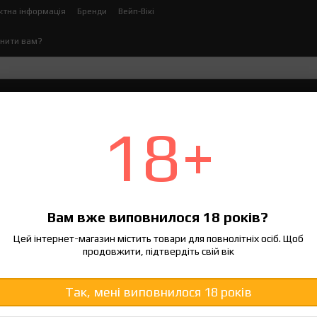
ктна інформація
Бренди
Вейп-Вікі
нити вам?
ектронних сигарет
Рідина для електронних сигаре
18+
на для Електронних Сигарет , Заправ
Вам вже виповнилося 18 років?
250 грн
Цей інтернет-магазин містить товари для повнолітніх осіб. Щоб
продовжити, підтвердіть свій вік
Увійти
для відображення нако
%
Смак
Так, мені виповнилося 18 років
Манго
Лайм
Жвачка