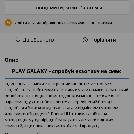
Повідомити, коли з'явиться
Увійти
для відображення накопичувальної знижки
%
До обраного
Порівняти
Опис
PLAY GALAXY - спробуй екзотику на смак
Рідина для заправки електронних сигарет PLAY GALAXY
сподобається любителям екзотичних м'яких смаків. Український
виробник ULL є відносно молодою компанією, але вже встиг
зарекомендувати себе на ринку як перевірений бренд і
сподобався багатьом курцям завдяки відмінним смаковим
якостям своєї продукції. Бренд ULL отримав срібло на
міжнародному турнірі, де брали участь десятки відомих
компаній, а це є показник високої якості продукту.