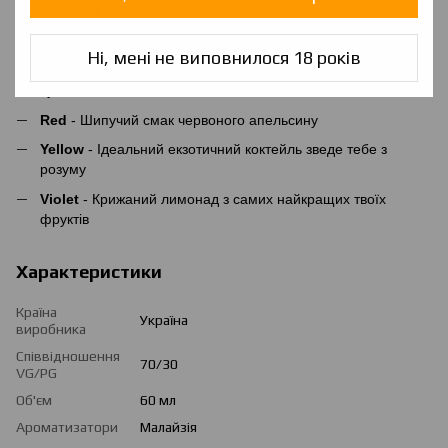
абрикоса
Pink
- Неповторне сполучення вишні з кислим ківі
Ні, мені не виповнилося 18 років
Blue
- Ніжний десерт з карамелі , лісових горіхів та
сушеного банана
Red
- Шипучий смак червоного апельсину
Yellow
- Ідеальний екзотичний коктейль зведе тебе з
розуму
Violet
- Крижаний лимонад з самих найкращих твоїх
фруктів
Характеристики
Країна
Україна
виробника
Співвідношення
70/30
VG/PG
Об'єм
60 мл
Ароматизатори
Малайзія