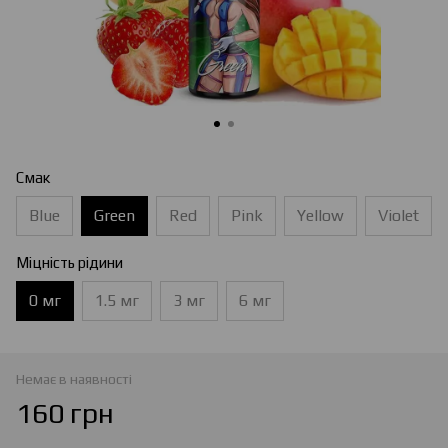
Смак
Blue
Green
Red
Pink
Yellow
Violet
Міцність рідини
0 мг
1.5 мг
3 мг
6 мг
Немає в наявності
160 грн