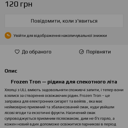
120 грн
Повідомити, коли з'явиться
Увійти
для відображення накопичувальної знижки
%
До обраного
Порівняти
Опис
Frozen Tron — рідина для спекотного літа
Хлопці з ULL вміють задовольняти споживчі запити, і тепер вони
взялися за створення освіжаючих рідин. Frozen Tron – це
заправка для електронних сигарет та вейпів , яка має
неймовірно приємний та збалансований смак, куди увійшли
лісові ягоди та екзотичні фрукти. Насичений смак
супроводжується приємним післясмаком, дим не б'є горло, а
кожен новий вдих допоможе освіжитися парникові в період