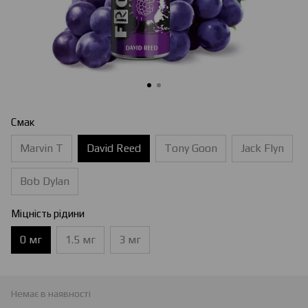
Смак
Marvin T
David Reed
Tony Goon
Jack Flyn
Bob Dylan
Міцність рідини
0 мг
1.5 мг
3 мг
Немає в наявності