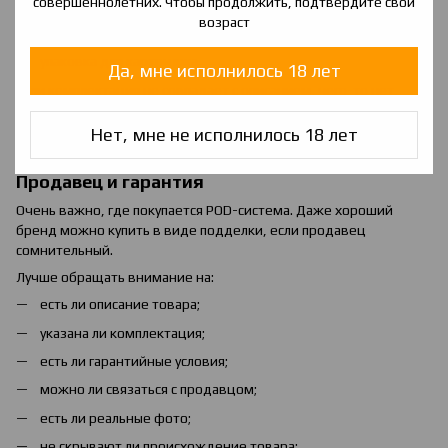
совершеннолетних. Чтобы продолжить, подтвердите свой
предупреждения;
возраст
защитные элементы;
упаковка для картриджа.
Да, мне исполнилось 18 лет
Если комплектация не совпадает с описанием, чего-то нет,
инструкция напечатана с ошибками или коробка выглядит так,
будто ее уже открывали, это повод внимательнее проверить
Нет, мне не исполнилось 18 лет
товар.
Продавец и гарантия
Очень важно, где покупается POD-система. Даже хороший
бренд можно купить в виде подделки, если продавец
сомнительный.
Лучше обращать внимание на:
есть ли описание товара;
указана ли комплектация;
есть ли гарантийные условия;
можно ли связаться с продавцом;
есть ли реальные фото;
не скрывают ли происхождение товара;