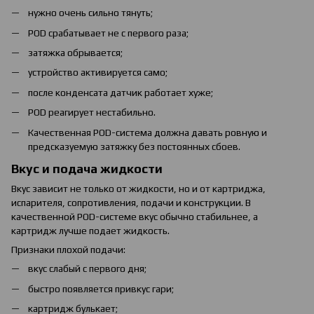
нужно очень сильно тянуть;
POD срабатывает не с первого раза;
затяжка обрывается;
устройство активируется само;
после конденсата датчик работает хуже;
POD реагирует нестабильно.
Качественная POD-система должна давать ровную и
предсказуемую затяжку без постоянных сбоев.
Вкус и подача жидкости
Вкус зависит не только от жидкости, но и от картриджа,
испарителя, сопротивления, подачи и конструкции. В
качественной POD-системе вкус обычно стабильнее, а
картридж лучше подает жидкость.
Признаки плохой подачи:
вкус слабый с первого дня;
быстро появляется привкус гари;
картридж булькает;