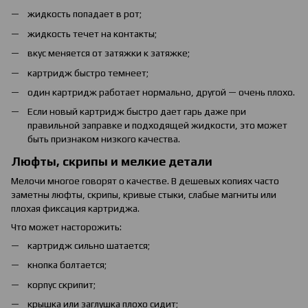
жидкость попадает в рот;
жидкость течет на контакты;
вкус меняется от затяжки к затяжке;
картридж быстро темнеет;
один картридж работает нормально, другой — очень плохо.
Если новый картридж быстро дает гарь даже при
правильной заправке и подходящей жидкости, это может
быть признаком низкого качества.
Люфты, скрипы и мелкие детали
Мелочи многое говорят о качестве. В дешевых копиях часто
заметны люфты, скрипы, кривые стыки, слабые магниты или
плохая фиксация картриджа.
Что может насторожить:
картридж сильно шатается;
кнопка болтается;
корпус скрипит;
крышка или заглушка плохо сидит;