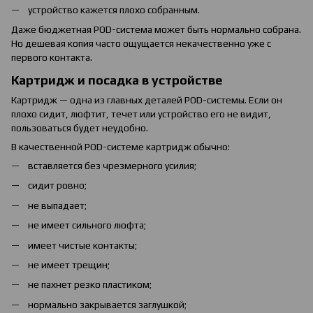
устройство кажется плохо собранным.
Даже бюджетная POD-система может быть нормально собрана.
Но дешевая копия часто ощущается некачественно уже с
первого контакта.
Картридж и посадка в устройстве
Картридж — одна из главных деталей POD-системы. Если он
плохо сидит, люфтит, течет или устройство его не видит,
пользоваться будет неудобно.
В качественной POD-системе картридж обычно:
вставляется без чрезмерного усилия;
сидит ровно;
не выпадает;
не имеет сильного люфта;
имеет чистые контакты;
не имеет трещин;
не пахнет резко пластиком;
нормально закрывается заглушкой;