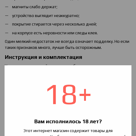
магниты слабо держат;
устройство выглядит неаккуратно;
покрытие стирается через несколько дней;
на корпусе есть неровности или следы клея.
Один мелкий недостаток не всегда означает подделку. Но если
таких признаков много, лучше быть осторожным.
Инструкция и комплектация
У нормального устройства должна быть понятная комплектация.
Она зависит от модели, но обычно производитель указывает,
что именно входит в коробку.
18+
В комплекте может быть:
устройство;
картридж;
кабель;
инструкция;
Вам исполнилось 18 лет?
гарантийная информация;
Этот интернет магазин содержит товары для