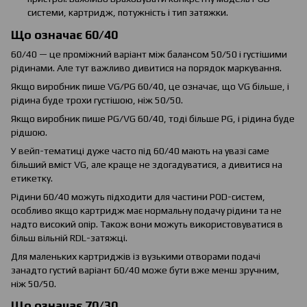
системи, картридж, потужність і тип затяжки.
Що означає 60/40
60/40 — це проміжний варіант між балансом 50/50 і густішими
рідинами. Але тут важливо дивитися на порядок маркування.
Якщо виробник пише VG/PG 60/40, це означає, що VG більше, і
рідина буде трохи густішою, ніж 50/50.
Якщо виробник пише PG/VG 60/40, тоді більше PG, і рідина буде
рідшою.
У вейп-тематиці дуже часто під 60/40 мають на увазі саме
більший вміст VG, але краще не здогадуватися, а дивитися на
етикетку.
Рідини 60/40 можуть підходити для частини POD-систем,
особливо якщо картридж має нормальну подачу рідини та не
надто високий опір. Також вони можуть використовуватися в
більш вільній RDL-затяжці.
Для маленьких картриджів із вузькими отворами подачі
занадто густий варіант 60/40 може бути вже менш зручним,
ніж 50/50.
Що означає 70/30