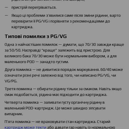
пристрій перегрівається.
Якщо ці проблеми з’явилися саме після зміни рідини, варто
перевірити її PG/VG і порівняти з рекомендаціями до
картриджа.
Типові помилки з PG/VG
Одна з найчастіших помилок — думати, що 70/30 завжди краще
за 50/50. Насправді “краще” залежить від пристрою. Для
великого бака 70/30 може бути нормальним вибором, а для
маленького POD — занадто густим.
Друга помилка — не дивитися порядок маркування. 60/40 може
означати різні речі залежно від того, чи написано PG/VG, чи
VG/PG.
Третя помилка — обирати рідину тільки за смаком. Навіть якщо
смак подобається, рідина має підходити до картриджа.
Четверта помилка — заливати густу органічну рідину в
маленький POD-картридж. Це може швидко зіпсувати
випарник.
П’ята помилка — не враховувати стан картриджа. Старий
картридж може текти
або давати гар навіть із нормальною