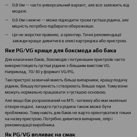
0.8 Ом — часто універсальний варіант, але все залежить від
моделі.
0.6 Ом і нижче — може підходити трохи густіша рідина, але
міцність потрібно підбирати обережніше.
Це не жорстке правило, а орієнтир. Точні рекомендації
завжди краще дивитися в описі картриджа або пристрою.
Яке PG/VG краще для боксмода або бака
Для класичних баків, боксмодів і потужніших пристроїв часто
використовують густіші рідини з більшим вмістом VG.
Наприклад, 70/30 у форматі VG/PG.
Такі пристрої зазвичай мають більші випарники, кращу подачу
рідини, більшу потужність і створюють більше пари. Тому вони
можуть нормально працювати з густішою основою.
Але якщо бак розрахований на MTL-затяжку або має маленькі
отвори подачі, занадто густа рідина також може бути
проблемою. Тому навіть для баків не варто орієнтуватися тільки
на назву пристрою. Потрібно дивитися випарник, опір і
рекомендації виробника.
Як PG/VG впливає на смак