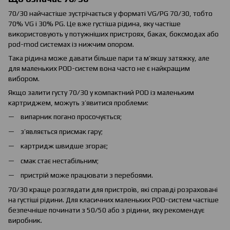
70/30 найчастіше зустрічається у форматі VG/PG 70/30, тобто
70% VG і 30% PG. Це вже густіша рідина, яку частіше
використовують у потужніших пристроях, баках, боксмодах або
pod-mod системах із нижчим опором.
Така рідина може давати більше пари та м’якшу затяжку, але
для маленьких POD-систем вона часто не є найкращим
вибором.
Якщо залити густу 70/30 у компактний POD із маленьким
картриджем, можуть з’явитися проблеми:
випарник погано просочується;
з’являється присмак гару;
картридж швидше згорає;
смак стає нестабільним;
пристрій може працювати з перебоями.
70/30 краще розглядати для пристроїв, які справді розраховані
на густіші рідини. Для класичних маленьких POD-систем частіше
безпечніше починати з 50/50 або з рідини, яку рекомендує
виробник.