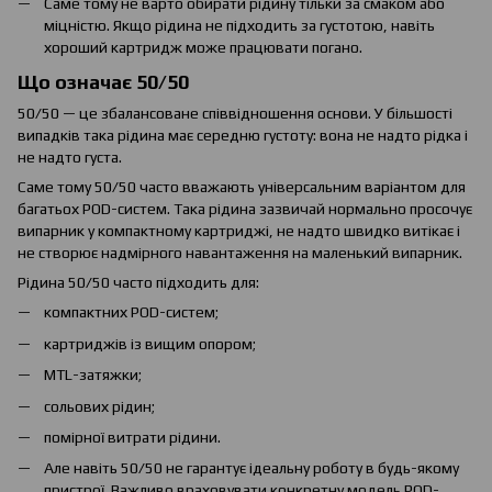
Саме тому не варто обирати рідину тільки за смаком або
міцністю. Якщо рідина не підходить за густотою, навіть
хороший картридж може працювати погано.
Що означає 50/50
50/50 — це збалансоване співвідношення основи. У більшості
випадків така рідина має середню густоту: вона не надто рідка і
не надто густа.
Саме тому 50/50 часто вважають універсальним варіантом для
багатьох POD-систем. Така рідина зазвичай нормально просочує
випарник у компактному картриджі, не надто швидко витікає і
не створює надмірного навантаження на маленький випарник.
Рідина 50/50 часто підходить для:
компактних POD-систем;
картриджів із вищим опором;
MTL-затяжки;
сольових рідин;
помірної витрати рідини.
Але навіть 50/50 не гарантує ідеальну роботу в будь-якому
пристрої. Важливо враховувати конкретну модель POD-