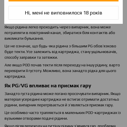
тому, що вона дає більше пари.
Ні, мені не виповнилося 18 років
Як PG/VG впливає на протікання
Занадто рідка рідина може підвищувати ризик протікання.
Якщо рідина легко проходить через випарник, вона може
потрапляти в повітряний канал, збиратися біля контактів або
викликати булькання.
Це не означає, що будь-яка рідина з більшим PG обов’язково
буде текти. Усе залежить від картриджа, стану ущільнювачів,
способу заправки та затяжки.
Але якщо POD почав текти після переходу на іншу рідину, варто
перевірити її густоту. Можливо, вона занадто рідка для цього
картриджа.
Як PG/VG впливає на присмак гару
Занадто густа рідина може погано просочувати випарник. Якщо
матеріал усередині картриджа не встигає отримати достатньо
рідини, випарник перегрівається й з’являється присмак гару.
Це особливо часто трапляється в маленьких POD-картриджах із
вузькими отворами подачі рідини.
Якщо після переходу на густішу рідину з’явився гар, проблема