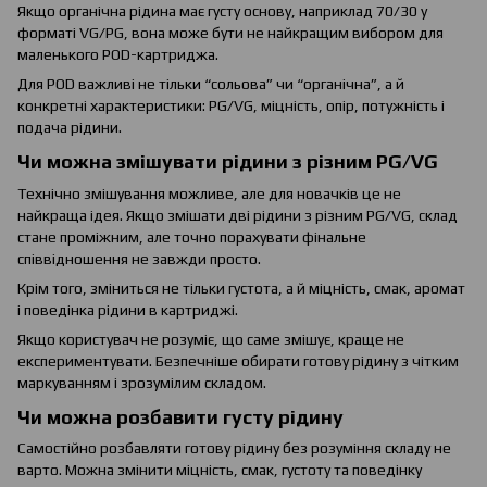
Якщо органічна рідина має густу основу, наприклад 70/30 у
форматі VG/PG, вона може бути не найкращим вибором для
маленького POD-картриджа.
Для POD важливі не тільки “сольова” чи “органічна”, а й
конкретні характеристики: PG/VG, міцність, опір, потужність і
подача рідини.
Чи можна змішувати рідини з різним PG/VG
Технічно змішування можливе, але для новачків це не
найкраща ідея. Якщо змішати дві рідини з різним PG/VG, склад
стане проміжним, але точно порахувати фінальне
співвідношення не завжди просто.
Крім того, зміниться не тільки густота, а й міцність, смак, аромат
і поведінка рідини в картриджі.
Якщо користувач не розуміє, що саме змішує, краще не
експериментувати. Безпечніше обирати готову рідину з чітким
маркуванням і зрозумілим складом.
Чи можна розбавити густу рідину
Самостійно розбавляти готову рідину без розуміння складу не
варто. Можна змінити міцність, смак, густоту та поведінку