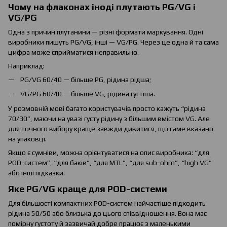
Чому на флаконах іноді плутають PG/VG і
VG/PG
Одна з причин плутанини — різні формати маркування. Одні
виробники пишуть PG/VG, інші — VG/PG. Через це одна й та сама
цифра може сприйматися неправильно.
Наприклад:
PG/VG 60/40 — більше PG, рідина рідша;
VG/PG 60/40 — більше VG, рідина густіша.
У розмовній мові багато користувачів просто кажуть “рідина
70/30”, маючи на увазі густу рідину з більшим вмістом VG. Але
для точного вибору краще завжди дивитися, що саме вказано
на упаковці.
Якщо є сумніви, можна орієнтуватися на опис виробника: “для
POD-систем”, “для баків”, “для MTL”, “для sub-ohm”, “high VG”
або інші підказки.
Яке PG/VG краще для POD-системи
Для більшості компактних POD-систем найчастіше підходить
рідина 50/50 або близька до цього співвідношення. Вона має
помірну густоту й зазвичай добре працює з маленькими