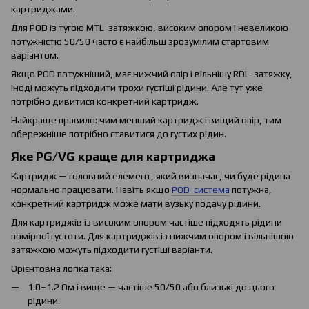
картриджами.
Для POD із тугою MTL-затяжкою, високим опором і невеликою
потужністю 50/50 часто є найбільш зрозумілим стартовим
варіантом.
Якщо POD потужніший, має нижчий опір і вільнішу RDL-затяжку,
іноді можуть підходити трохи густіші рідини. Але тут уже
потрібно дивитися конкретний картридж.
Найкраще правило: чим менший картридж і вищий опір, тим
обережніше потрібно ставитися до густих рідин.
Яке PG/VG краще для картриджа
Картридж — головний елемент, який визначає, чи буде рідина
нормально працювати. Навіть якщо
POD-система
потужна,
конкретний картридж може мати вузьку подачу рідини.
Для картриджів із високим опором частіше підходять рідини
помірної густоти. Для картриджів із нижчим опором і вільнішою
затяжкою можуть підходити густіші варіанти.
Орієнтовна логіка така:
1.0–1.2 Ом і вище — частіше 50/50 або близькі до цього
рідини.