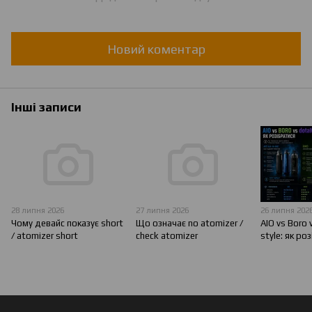
Новий коментар
Інші записи
28 липня 2026
27 липня 2026
26 липня 202
Чому девайс показує short
Що означає no atomizer /
AIO vs Boro 
/ atomizer short
check atomizer
style: як ро