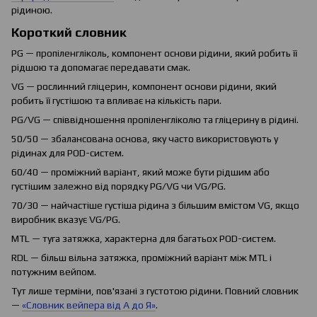
рідиною.
Короткий словник
PG — пропіленгліколь, компонент основи рідини, який робить її
рідшою та допомагає передавати смак.
VG — рослинний гліцерин, компонент основи рідини, який
робить її густішою та впливає на кількість пари.
PG/VG — співвідношення пропіленгліколю та гліцерину в рідині.
50/50 — збалансована основа, яку часто використовують у
рідинах для POD-систем.
60/40 — проміжний варіант, який може бути рідшим або
густішим залежно від порядку PG/VG чи VG/PG.
70/30 — найчастіше густіша рідина з більшим вмістом VG, якщо
виробник вказує VG/PG.
MTL — туга затяжка, характерна для багатьох POD-систем.
RDL — більш вільна затяжка, проміжний варіант між MTL і
потужним вейпом.
Тут лише терміни, пов'язані з густотою рідини. Повний словник
—
«Словник вейпера від А до Я»
.