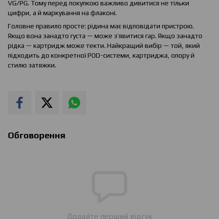
VG/PG. Тому перед покупкою важливо дивитися не тільки
цифри, а й маркування на флаконі.
Головне правило просте: рідина має відповідати пристрою.
Якщо вона занадто густа — може з’явитися гар. Якщо занадто
рідка — картридж може текти. Найкращий вибір — той, який
підходить до конкретної POD-системи, картриджа, опору й
стилю затяжки.
Обговорення
Додайте перший відгук