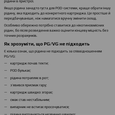
рідини в пристрої.
Якщо рідина занадто густа для POD-системи, краще обрати іншу
рідину, яка підходить до конкретного картриджа. Це простіше й
передбачуваніше, ніж намагатися вручну змінити склад.
Особливо обережно потрібно ставитися до нікотиновмісних
рідин, бо після розведення важко оцінити кінцеву міцність без
точних розрахунків.
Як зрозуміти, що PG/VG не підходить
Є кілька ознак, що рідина не підходить за співвідношенням
PG/VG:
картридж почав текти;
POD булькає;
рідина потрапляє в рот;
з’явився присмак гару;
картридж швидко згорає;
смак став нестабільним;
випарник не встигає просочуватися;
рідина витрачається незвично швидко;