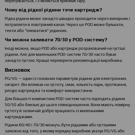
перегрівається, і з’являється присмак гару.
Чому від рідкої рідини тече картридж?
Рідка рідина може занадто швидко проходити через випарник і
потрапляти в повітряний канал. Через це POD може булькати,
текти або “плюватися” рідиною.
Чи можна заливати 70/30 у POD-систему?
Іноді можна, якщо POD або картридж розрахований на густіші
рідини. Але для маленьких POD-систем 70/30 часто буває
занадто густою. Краще перевірити рекомендації виробника.
Висновок
PG/VG — один із головних параметрів рідини для електронних
сигарет. Він впливає на густоту, смак, кількість пари, протікання,
ресурс картриджа та комфорт використання.
Для більшості компактних POD-систем часто підходять рідини
50/50 або близькі до цього співвідношення. Вони мають помірну
густоту й зазвичай добре працюють із маленькими
картриджами.
Рідини 60/40 і 70/30 можуть бути рідшими або густішими
залежно від того, у якому порядку виробник указує PG/VG або