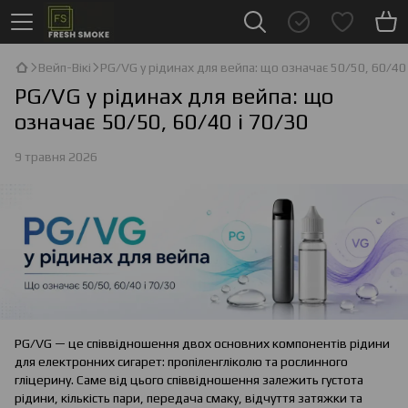
Вейп-Вікі
PG/VG у рідинах для вейпа: що означає 50/50, 60/40 
PG/VG у рідинах для вейпа: що
означає 50/50, 60/40 і 70/30
9 травня 2026
PG/VG — це співвідношення двох основних компонентів рідини
для електронних сигарет: пропіленгліколю та рослинного
гліцерину. Саме від цього співвідношення залежить густота
рідини, кількість пари, передача смаку, відчуття затяжки та