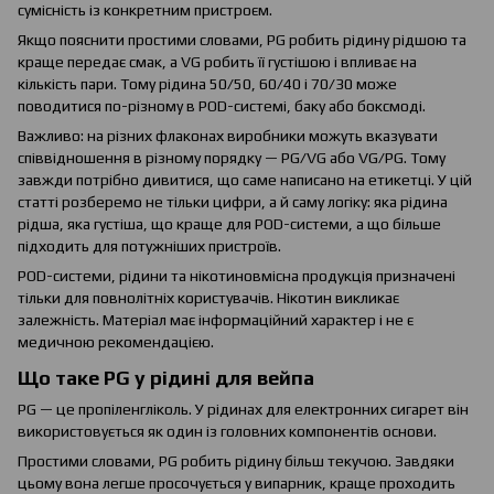
сумісність із конкретним пристроєм.
Якщо пояснити простими словами, PG робить рідину рідшою та
краще передає смак, а VG робить її густішою і впливає на
кількість пари. Тому рідина 50/50, 60/40 і 70/30 може
поводитися по-різному в POD-системі, баку або боксмоді.
Важливо: на різних флаконах виробники можуть вказувати
співвідношення в різному порядку — PG/VG або VG/PG. Тому
завжди потрібно дивитися, що саме написано на етикетці. У цій
статті розберемо не тільки цифри, а й саму логіку: яка рідина
рідша, яка густіша, що краще для POD-системи, а що більше
підходить для потужніших пристроїв.
POD-системи, рідини та нікотиновмісна продукція призначені
тільки для повнолітніх користувачів. Нікотин викликає
залежність. Матеріал має інформаційний характер і не є
медичною рекомендацією.
Що таке PG у рідині для вейпа
PG — це пропіленгліколь. У рідинах для електронних сигарет він
використовується як один із головних компонентів основи.
Простими словами, PG робить рідину більш текучою. Завдяки
цьому вона легше просочується у випарник, краще проходить