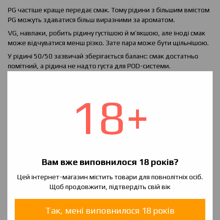
PG частіше краще передає смак. Тому рідини з більшим вмістом
PG можуть здаватися більш виразними за ароматом.
VG, навпаки, робить рідину густішою й м’якшою, але іноді смак
може відчуватися менш різко. Зате пара може бути щільнішою.
У рідині 50/50 зазвичай зберігається баланс: смак достатньо
помітний, а рідина не надто густа для POD-системи.
У густіших рідинах смак може бути м’якшим, але багато
залежить від ароматизаторів, пристрою, потужності та стану
18+
випарника.
Як PG/VG впливає на кількість пари
VG більше впливає на кількість пари. Чим більше VG у рідині, тим
щільнішою може бути пара.
Саме тому рідини 70/30 у форматі VG/PG часто використовують
Вам вже виповнилося 18 років?
у потужніших пристроях. Вони розраховані на більший об’єм
пари та вільнішу затяжку.
Цей інтернет-магазин містить товари для повнолітніх осіб.
POD-система не завжди потребує великої кількості пари. У
Щоб продовжити, підтвердіть свій вік
компактних пристроях важливіше стабільна подача рідини,
нормальний смак і довший ресурс картриджа.
Так, мені виповнилося 18 років
Тому для POD не завжди краще брати густішу рідину тільки