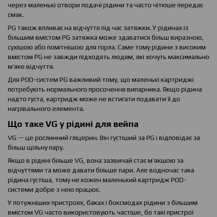
через маленькі отвори подачі рідини та часто чіткіше передає
смак.
PG також впливає на відчуття під час затяжки. У рідинах із
більшим вмістом PG затяжка може здаватися більш виразною,
сухішою або помітнішою для горла. Саме тому рідини з високим
вмістом PG не завжди підходять людям, які хочуть максимально
м’яке відчуття.
Для POD-систем PG важливий тому, що маленькі картриджі
потребують нормального просочення випарника. Якщо рідина
надто густа, картридж може не встигати подавати її до
нагрівального елемента.
Що таке VG у рідині для вейпа
VG — це рослинний гліцерин. Він густіший за PG і відповідає за
більш щільну пару.
Якщо в рідині більше VG, вона зазвичай стає м’якшою за
відчуттями та може давати більше пари. Але водночас така
рідина густіша, тому не кожен маленький картридж POD-
системи добре з нею працює.
У потужніших пристроях, баках і боксмодах рідини з більшим
вмістом VG часто використовують частіше, бо такі пристрої