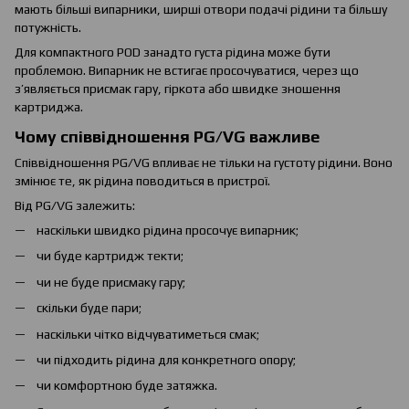
мають більші випарники, ширші отвори подачі рідини та більшу
потужність.
Для компактного POD занадто густа рідина може бути
проблемою. Випарник не встигає просочуватися, через що
з’являється присмак гару, гіркота або швидке зношення
картриджа.
Чому співвідношення PG/VG важливе
Співвідношення PG/VG впливає не тільки на густоту рідини. Воно
змінює те, як рідина поводиться в пристрої.
Від PG/VG залежить:
наскільки швидко рідина просочує випарник;
чи буде картридж текти;
чи не буде присмаку гару;
скільки буде пари;
наскільки чітко відчуватиметься смак;
чи підходить рідина для конкретного опору;
чи комфортною буде затяжка.