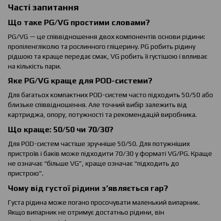
Часті запитання
Що таке PG/VG простими словами?
PG/VG — це співвідношення двох компонентів основи рідини:
пропіленгліколю та рослинного гліцерину. PG робить рідину
рідшою та краще передає смак, VG робить її густішою і впливає
на кількість пари.
Яке PG/VG краще для POD-системи?
Для багатьох компактних POD-систем часто підходить 50/50 або
близьке співвідношення. Але точний вибір залежить від
картриджа, опору, потужності та рекомендацій виробника.
Що краще: 50/50 чи 70/30?
Для POD-систем частіше зручніше 50/50. Для потужніших
пристроїв і баків може підходити 70/30 у форматі VG/PG. Краще
не означає “більше VG”, краще означає “підходить до
пристрою”.
Чому від густої рідини з’являється гар?
Густа рідина може погано просочувати маленький випарник.
Якщо випарник не отримує достатньо рідини, він