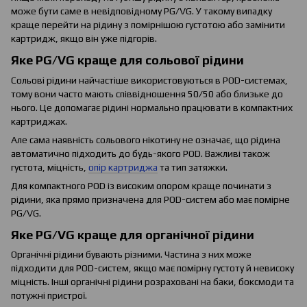
може бути саме в невідповідному PG/VG. У такому випадку
краще перейти на рідину з помірнішою густотою або замінити
картридж, якщо він уже підгорів.
Яке PG/VG краще для сольової рідини
Сольові рідини найчастіше використовуються в POD-системах,
тому вони часто мають співвідношення 50/50 або близьке до
нього. Це допомагає рідині нормально працювати в компактних
картриджах.
Але сама наявність сольового нікотину не означає, що рідина
автоматично підходить до будь-якого POD. Важливі також
густота, міцність,
опір картриджа
та тип затяжки.
Для компактного POD із високим опором краще починати з
рідини, яка прямо призначена для POD-систем або має помірне
PG/VG.
Яке PG/VG краще для органічної рідини
Органічні рідини бувають різними. Частина з них може
підходити для POD-систем, якщо має помірну густоту й невисоку
міцність. Інші органічні рідини розраховані на баки, боксмоди та
потужні пристрої.