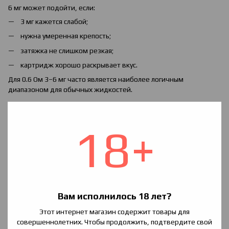
6 мг может подойти, если:
3 мг кажется слабой;
нужна умеренная крепость;
затяжка не слишком резкая;
картридж хорошо раскрывает вкус.
Для 0.6 Ом 3–6 мг часто является наиболее логичным
диапазоном для обычных жидкостей.
Какая жидкость лучше для RDL на 0.6 Ом
0.6 Ом очень часто используют именно для RDL-затяжки. В
18+
таком режиме жидкость должна быть не слишком крепкой и
хорошо подаваться к испарителю.
Для RDL на 0.6 Ом чаще подходит:
обычная жидкость 3–6 мг;
солевая жидкость 10 мг;
Вам исполнилось 18 лет?
иногда солевая 20 мг, если затяжка не слишком свободная;
Этот интернет магазин содержит товары для
PG/VG 50/50 или 60VG/40PG;
совершеннолетних. Чтобы продолжить, подтвердите свой
70VG/30PG только если картридж это поддерживает;