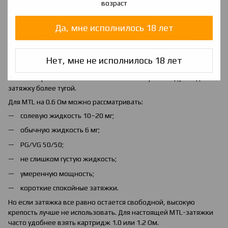
возраст
не слишком сладкие вкусы.
Да, мне исполнилось 18 лет
Если цель — больше пара и более мягкая затяжка, обычная
жидкость более низкой крепости часто будет логичнее.
Какая жидкость лучше для MTL на 0.6 Ом
Нет, мне не исполнилось 18 лет
0.6 Ом реже используют для классической тугой MTL-затяжки,
но некоторые POD-системы позволяют закрыть обдув и сделать
затяжку более тугой.
Для MTL на 0.6 Ом можно рассматривать:
солевую жидкость 10–20 мг;
обычную жидкость 6 мг;
PG/VG 50/50;
не слишком густую жидкость;
умеренную мощность;
короткие спокойные затяжки.
Но если затяжка все равно остается свободной, высокую
крепость лучше не использовать. Для настоящей MTL-затяжки
часто удобнее взять картридж 1.0 или 1.2 Ом.