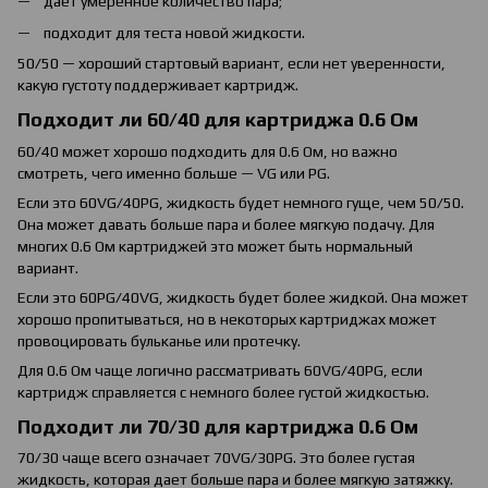
дает умеренное количество пара;
подходит для теста новой жидкости.
50/50 — хороший стартовый вариант, если нет уверенности,
какую густоту поддерживает картридж.
Подходит ли 60/40 для картриджа 0.6 Ом
60/40 может хорошо подходить для 0.6 Ом, но важно
смотреть, чего именно больше — VG или PG.
Если это 60VG/40PG, жидкость будет немного гуще, чем 50/50.
Она может давать больше пара и более мягкую подачу. Для
многих 0.6 Ом картриджей это может быть нормальный
вариант.
Если это 60PG/40VG, жидкость будет более жидкой. Она может
хорошо пропитываться, но в некоторых картриджах может
провоцировать бульканье или протечку.
Для 0.6 Ом чаще логично рассматривать 60VG/40PG, если
картридж справляется с немного более густой жидкостью.
Подходит ли 70/30 для картриджа 0.6 Ом
70/30 чаще всего означает 70VG/30PG. Это более густая
жидкость, которая дает больше пара и более мягкую затяжку.