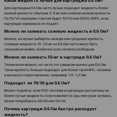
Какая жидкость лучше для картриджа 0.6 Ом?
Для картриджа 0.6 Ом часто лучше подходит жидкость более
низкой крепости: обычная 3–6 мг или солевая низкой крепости.
По PG/VG хорошим стартом будет 50/50 или 60VG/40PG, если
картридж нормально ее подает.
Можно ли заливать солевую жидкость в 0.6 Ом?
Можно, но лучше выбирать низкую или среднюю крепость.
Солевые жидкости 35–50 мг на 0.6 Ом часто могут быть
слишком резкими, особенно если затяжка свободная.
Можно ли заливать 50 мг в картридж 0.6 Ом?
Технически можно, но часто это слишком крепко для 0.6 Ом.
Такая крепость больше подходит для более тугой MTL-затяжки
и высокого сопротивления, например 1.0–1.2 Ом.
Подходит ли 70/30 для 0.6 Ом?
Может подойти, если POD-система и картридж рассчитаны на
более густые жидкости. Если появляется гарь или сухая затяжка,
лучше попробовать 60/40 или 50/50.
Почему картридж 0.6 Ом быстро расходует
жидкость?