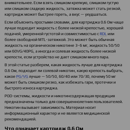
внимательнее. Если взять слишком крепкую, слишком густую
или слишком сладкую жидкость, затяжка может стать резкой,
картридж может быстрее гореть, а вкус — ухудшаться.
Если объяснить простыми словами, для картриджа 0.6 Ом чаще
лучше подходит жидкость с более низкой крепостью, хорошей
подачей, умеренной густотой и совместимостью с
RDL
или
более свободной MTL-затяжкой. Это может быть обычная
жидкость на органическом никотине 3–6 мг, жидкость 50/50
или 60VG/40PG, а иногда и солевая жидкость более низкой
крепости, если устройство не дает слишком много пара.
В этой статье разберем, какая жидкость лучше для картриджа
0.6 Ом, подходит ли солевой никотин, какую крепость выбрать,
какое
PG/VG
лучше — 50/50, 60/40 или 70/30, почему 50 мг
может быть слишком резко, как избежать гари, протечки и
быстрого износа картриджа.
POD-системы, жидкости и никотинсодержащая продукция
предназначены только для совершеннолетних пользователей.
Никотин вызывает зависимость. Материал носит
информационный характер и не является медицинской
рекомендацией.
Что означает картридж 0.6 Ом