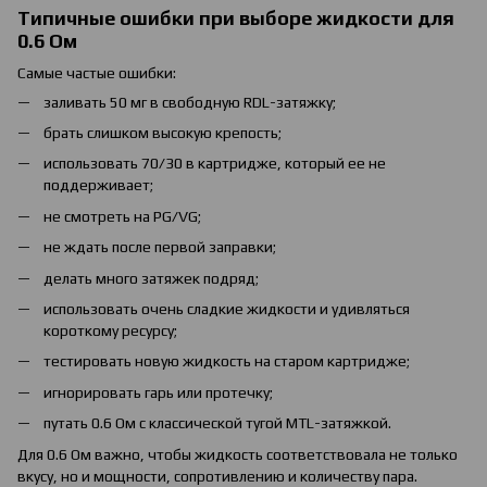
Типичные ошибки при выборе жидкости для
0.6 Ом
Самые частые ошибки:
заливать 50 мг в свободную RDL-затяжку;
брать слишком высокую крепость;
использовать 70/30 в картридже, который ее не
поддерживает;
не смотреть на PG/VG;
не ждать после первой заправки;
делать много затяжек подряд;
использовать очень сладкие жидкости и удивляться
короткому ресурсу;
тестировать новую жидкость на старом картридже;
игнорировать гарь или протечку;
путать 0.6 Ом с классической тугой MTL-затяжкой.
Для 0.6 Ом важно, чтобы жидкость соответствовала не только
вкусу, но и мощности, сопротивлению и количеству пара.