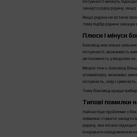
потужності можуть підходит
занадто рідку рідину, якщо
Якщо рідина не встигає про
тому підбір рідини завжди 
Плюси і мінуси б
Боксмод має кілька сильних
потужності, можливість вик
автономність у моделях на 
Мінуси теж є. Боксмод біль
атомайзера, можливо змінн
потужність, опір і сумісніс
Тому боксмод краще вибират
Типові помилки н
Найчастіше проблеми з бок
помилки: ставити занадто 
рідину, яка погано підходи
ігнорувати повідомлення на