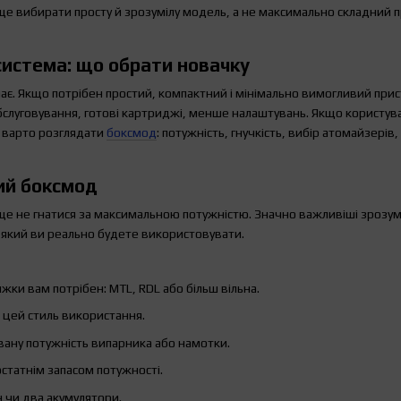
е вибирати просту й зрозумілу модель, а не максимально складний п
система: що обрати новачку
має. Якщо потрібен простий, компактний і мінімально вимогливий при
бслуговування, готові картриджі, менше налаштувань. Якщо користува
— варто розглядати
боксмод
: потужність, гнучкість, вибір атомайзері
ий боксмод
е не гнатися за максимальною потужністю. Значно важливіші зрозумі
м, який ви реально будете використовувати.
жки вам потрібен: MTL, RDL або більш вільна.
 цей стиль використання.
ану потужність випарника або намотки.
остатнім запасом потужності.
н чи два акумулятори.