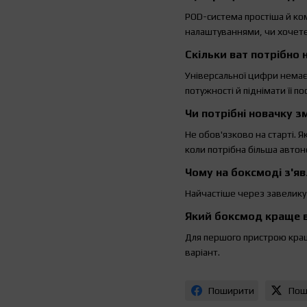
POD-система простіша й ком
налаштуваннями, чи хочете
Скільки ват потрібно 
Універсальної цифри немає
потужності й піднімати її по
Чи потрібні новачку з
Не обов'язково на старті.
коли потрібна більша автон
Чому на боксмоді з'я
Найчастіше через завелику
Який боксмод краще 
Для першого пристрою кращ
варіант.
Поширити
Пош