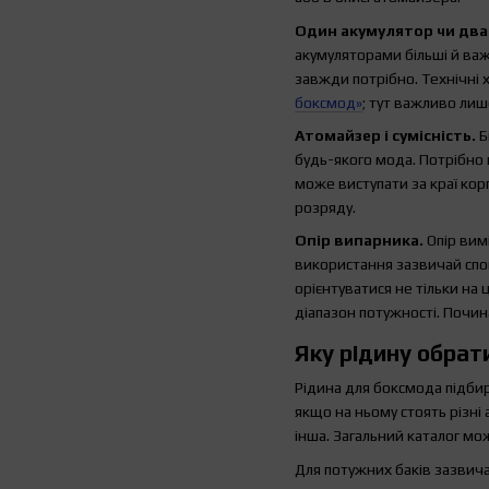
Один акумулятор чи два
акумуляторами більші й важ
завжди потрібно. Технічні 
боксмод»
; тут важливо лиш
Атомайзер і сумісність.
Б
будь-якого мода. Потрібно
може виступати за краї кор
розряду.
Опір випарника.
Опір вим
використання зазвичай спо
орієнтуватися не тільки на
діапазон потужності. Почин
Яку рідину обрат
Рідина для боксмода підбир
якщо на ньому стоять різні
інша. Загальний каталог мо
Для потужних баків зазвича