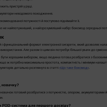
жить пристрій у руці.
мулятори невідомого походження.
комендованої потужності й поступово піднімайте її.
е не найпотужніший, а найзрозуміліший набір: боксмод середньої поту
ок
й і функціональний формат електронної сигарети, який дозволяє нал
икористання. Але разом із цим він потребує більшої уваги до суміснос
бути хорошим вибором, якщо людина готова розібратися з базовими
о ж потрібна максимальна простота, компактність і мінімум налаштув
уляторів детально розглянуто в статті
«Що таке боксмод»
.
 новачку?
 новачок готовий розібратися з потужністю, опором, акумуляторами й
и.
и POD-система для першого досвіду?