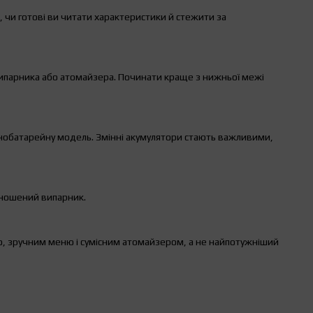
, чи готові ви читати характеристики й стежити за
випарника або атомайзера. Починати краще з нижньої межі
днобатарейну модель. Змінні акумулятори стають важливими,
зношений випарник.
ю, зручним меню і сумісним атомайзером, а не найпотужніший