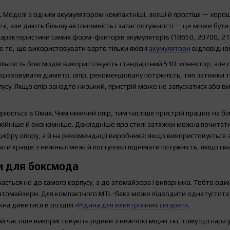
.
Моделі з одним акумулятором компактніші, легші й простіші — хоро
чі, але дають більшу автономність і запас потужності — це може бут
характеристики самих форм-факторів акумуляторів (18650, 20700, 217
е те, що використовувати варто тільки якісні
акумулятори
відповідно
ільшість боксмодів використовують стандартний 510-конектор, але ц
 враховувати діаметр, опір, рекомендовану потужність, тип затяжки 
пусу. Якщо опір занадто низький, пристрій може не запускатися або 
ірюється в Омах. Чим нижчий опір, тим частіше пристрій працює на біл
кійніше й економніше. Докладніше про стилі затяжки можна почитати
 цифру опору, а й на рекомендації виробника: якщо використовується
ати краще з нижньої межі й поступово піднімати потужність, якщо сма
и для боксмода
ається не до самого корпусу, а до атомайзера і випарника. Тобто од
 атомайзери. Для компактного MTL-бака може підходити одна густота 
жна дивитися в розділі
«Рідина для електронних сигарет»
.
й частіше використовують рідини з нижчою міцністю, тому що пара ут