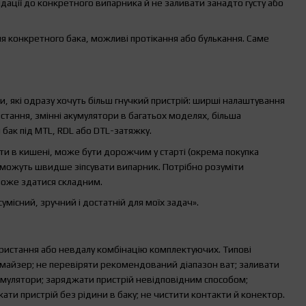
ації до конкретного випарника й не заливати занадто густу або
ля конкретного бака, можливі протікання або булькання. Саме
и, які одразу хочуть більш гнучкий пристрій: ширші налаштування
тання, змінні акумулятори в багатьох моделях, більша
бак під MTL, RDL або DTL-затяжку.
ти в кишені, може бути дорожчим у старті (окрема покупка
 можуть швидше зіпсувати випарник. Потрібно розуміти
 може здатися складним.
існий, зручний і достатній для моїх задач».
ристання або невдалу комбінацію комплектуючих. Типові
омайзер; не перевіряти рекомендований діапазон ват; заливати
кумулятори; заряджати пристрій невідповідним способом;
ати пристрій без рідини в баку; не чистити контакти й конектор.