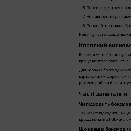
Перевірте, чи зручно ле
Не використовуйте аку
Починайте з нижньої ре
Новачку часто краще підійд
Короткий виснов
Боксмод — це більш гнучки
краще контролювати стиль в
Для новачка боксмод може 
картриджним форматом. Якщ
режими роботи й типи акум
Часті запитання
Чи підходить боксмод
Так, може підходити, якщо
краще почати з POD-систем
Що краще: боксмод ч