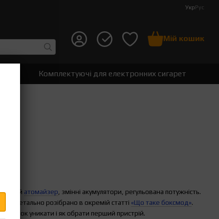
Укр
Рус
Мій кошик
т
Комплектуючі для електронних сигарет
окремий
атомайзер
, змінні акумулятори, регульована потужність.
ss — детально розібрано в окремій статті
«Що таке боксмод»
.
 помилок уникати і як обрати перший пристрій.