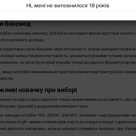
Ні, мені не виповнилося 18 років
и та нікотиновмісна продукція призначені тільки для повнолітніх ко
не є медичною рекомендацією.
ти боксмод
трібен кожному новачку. Для багатьох користувачів простіше почати 
 без великого досвіду.
 користувач хоче більший запас потужності, планує використовувати 
точніше налаштовувати потужність, цікавиться різними типами затяж
навмання, не хоче бути прив'язаним тільки до одного формату картр
 якщо потрібен максимально простий компактний пристрій без налашт
лектів.
жливі новачку при виборі
вачку не варто орієнтуватися тільки на максимальну потужність або з
айзером і зручний у щоденному використанні.
не завжди потрібні 150–200 Вт. Для MTL-затяжки з картриджними ч
-затяжки й суб-омних атомайзерів варто розглядати моди з діапазон
 діапазон випарника, можна швидко отримати присмак гару. Реком