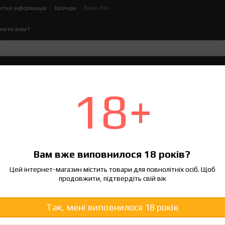
ктна інформація
Бренди
Вейп-Вікі
нити вам?
ектронних сигарет
Рідина для електронних сигаре
18+
мод для новачка
я новачка
Вам вже виповнилося 18 років?
Цей інтернет-магазин містить товари для повнолітніх осіб. Щоб
продовжити, підтвердіть свій вік
ke |
Розділ:
Вейп-Вікі → База вейпінгу |
Оновлено:
червень 2026
 потужний формат електронної сигарети порівняно з
POD-системою
: 
Так, мені виповнилося 18 років
з яких частин він складається і що означають режими VW, TC чи Bypa
ня: кому боксмод підходить, на які параметри дивитись новачку, яких