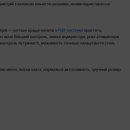
ристрій з великою кількістю режимів, якими користувач не
стрій — частіше краще почати з
POD-системи
: простота,
ч хоче більший контроль, змінні акумулятори, різні атомайзери
в, контроль потужності, можливість точніше налаштувати стиль
ле меню, якісна плата, нормальна автономність, зручний розмір