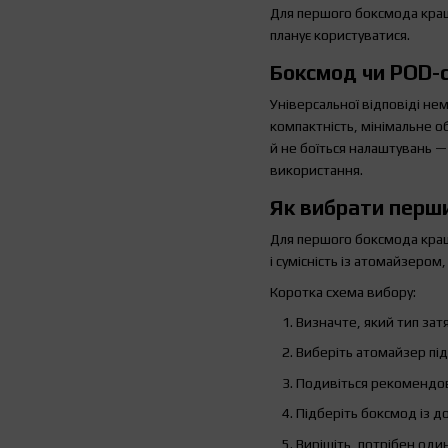
Для першого боксмода кращ
планує користуватися.
Боксмод чи POD-
Універсальної відповіді не
компактність, мінімальне о
й не боїться налаштувань 
використання.
Як вибрати перш
Для першого боксмода кращ
і сумісність із атомайзеро
Коротка схема вибору:
Визначте, який тип затя
Виберіть атомайзер під
Подивіться рекомендов
Підберіть боксмод із д
Вирішіть, потрібен оди