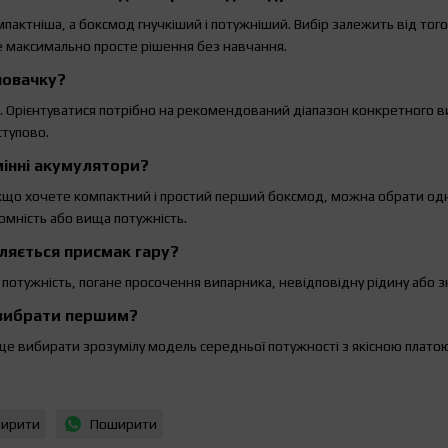
пактніша, а боксмод гнучкіший і потужніший. Вибір залежить від того
 максимально просте рішення без навчання.
новачку?
. Орієнтуватися потрібно на рекомендований діапазон конкретного 
ступово.
мінні акумулятори?
 Якщо хочете компактний і простий перший боксмод, можна обрати о
омність або вища потужність.
вляється присмак гару?
 потужність, погане просочення випарника, невідповідну рідину або 
вибрати першим?
е вибирати зрозумілу модель середньої потужності з якісною плато
ирити
Поширити