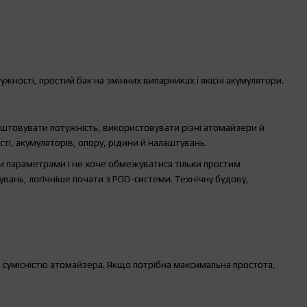
жності, простий бак на змінних випарниках і якісні акумулятори.
аштовувати потужність, використовувати різні атомайзери й
ті, акумуляторів, опору, рідини й налаштувань.
 параметрами і не хоче обмежуватися тільки простим
ань, логічніше почати з POD-системи. Технічну будову,
 сумісністю атомайзера. Якщо потрібна максимальна простота,