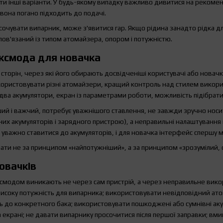
и інші варіанти. У будь-якому випадку важливо дивитися на рекоменд
 вона погано підходить до подачі.
сочувати випарник, може з'явитися гар. Якщо рідина занадто рідка д
пов'язаний із типом атомайзера, опором і потужністю.
оксмода для новачка
 сторін, через які його обирають досвідченіші користувачі або новачк
ористовувати різні атомайзери, кращий контроль над стилем викорис
два акумулятори, екран із параметрами роботи, можливість підібрати 
ший і важчий, потребує уважнішого ставлення, не завжди зручно носи
их акумуляторів і зарядного пристрою), а неправильні налаштування
ть, уважно ставитися до акумуляторів, і для новачка інтерфейс спершу
и не за принципом «найпотужніший», а за принципом «зрозумілий, сум
овачків
смодом виникають не через сам пристрій, а через неправильне вико
високу потужність для випарника; використовувати невідповідний ат
ть до конкретного бака; використовувати пошкоджені або сумнівні а
 екрані; не давати випарнику просочитися після першої заправки; вмик