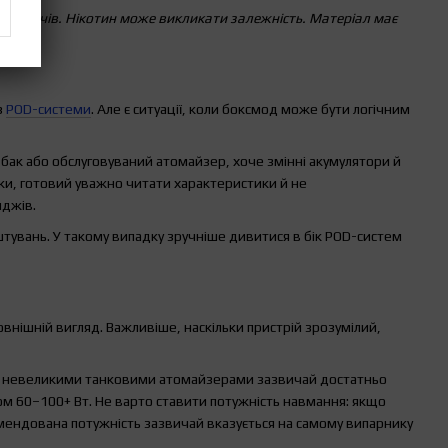
ристувачів. Нікотин може викликати залежність. Матеріал має
з
POD-системи
. Але є ситуації, коли боксмод може бути логічним
бак або обслуговуваний атомайзер, хоче змінні акумулятори й
ки, готовий уважно читати характеристики й не
иджів.
увань. У такому випадку зручніше дивитися в бік POD-систем
овнішній вигляд. Важливіше, наскільки пристрій зрозумілий,
и невеликими танковими атомайзерами зазвичай достатньо
ом 60–100+ Вт. Не варто ставити потужність навмання: якщо
ендована потужність зазвичай вказується на самому випарнику