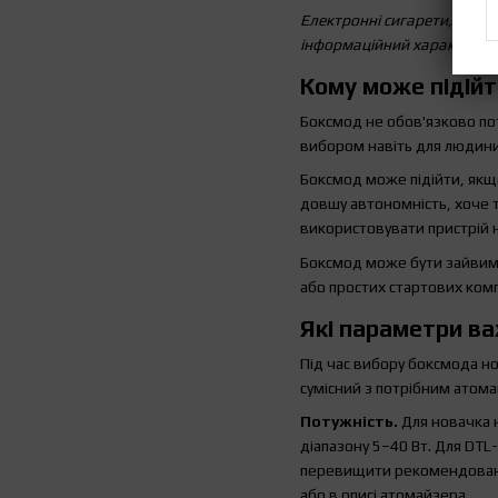
Електронні сигарети, рідин
інформаційний характер і 
Кому може підій
Боксмод не обов'язково по
вибором навіть для людини
Боксмод може підійти, якщо
довшу автономність, хоче 
використовувати пристрій 
Боксмод може бути зайвим,
або простих стартових комп
Які параметри ва
Під час вибору боксмода но
сумісний з потрібним атом
Потужність.
Для новачка 
діапазону 5–40 Вт. Для DTL
перевищити рекомендований
або в описі атомайзера.