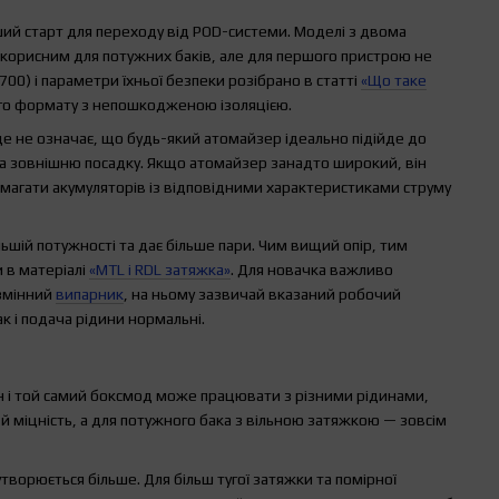
ший старт для переходу від POD-системи. Моделі з двома
и корисним для потужних баків, але для першого пристрою не
00) і параметри їхньої безпеки розібрано в статті
«Що таке
го формату з непошкодженою ізоляцією.
е не означає, що будь-який атомайзер ідеально підійде до
та зовнішню посадку. Якщо атомайзер занадто широкий, він
вимагати акумуляторів із відповідними характеристиками струму
ьшій потужності та дає більше пари. Чим вищий опір, тим
 в матеріалі
«MTL і RDL затяжка»
. Для новачка важливо
 змінний
випарник
, на ньому зазвичай вказаний робочий
к і подача рідини нормальні.
ин і той самий боксмод може працювати з різними рідинами,
й міцність, а для потужного бака з вільною затяжкою — зовсім
ворюється більше. Для більш тугої затяжки та помірної