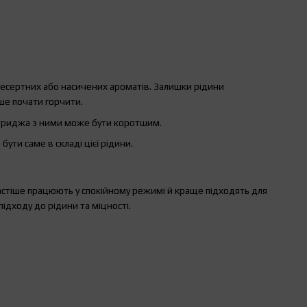
есертних або насичених ароматів. Залишки рідини
ше почати горчити.
артриджа з ними може бути коротшим.
ти саме в складі цієї рідини.
астіше працюють у спокійному режимі й краще підходять для
ідходу до рідини та міцності.