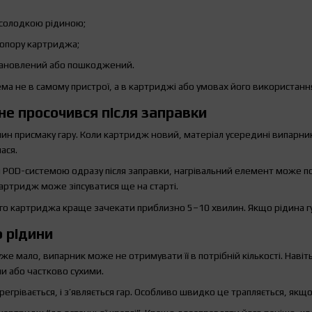
солодкою рідиною;
 опору картриджа;
тановлений або пошкоджений.
ема не в самому пристрої, а в картриджі або умовах його використанн
е просочився після заправки
ин присмаку гару. Коли картридж новий, матеріал усередині випарник
ася.
 POD-системою одразу після заправки, нагрівальний елемент може поч
картридж може зіпсуватися ще на старті.
го картриджа краще зачекати приблизно 5–10 хвилин. Якщо рідина гу
 рідини
е мало, випарник може не отримувати її в потрібній кількості. Навіт
и або частково сухими.
ерегрівається, і з’являється гар. Особливо швидко це трапляється, якщ