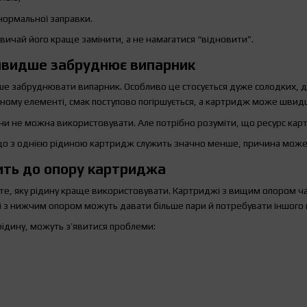
я нормальної заправки.
вичай його краще замінити, а не намагатися “відновити”.
швидше забруднює випарник
е забруднювати випарник. Особливо це стосується дуже солодких, д
ьному елементі, смак поступово погіршується, а картридж може швид
дини не можна використовувати. Але потрібно розуміти, що ресурс к
о з однією рідиною картридж служить значно менше, причина може бу
ить до опору картриджа
 те, яку рідину краще використовувати. Картриджі з вищим опором ч
і з нижчим опором можуть давати більше пари й потребувати іншого п
рідину, можуть з’явитися проблеми: