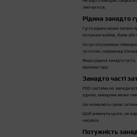
Не варто використовувати 
змочується.
Рідина занадто 
Густа рідина може погано п
потужних вейпів, баків або
На густоту впливає співві
густотою, наприклад близьк
Якщо рідина занадто густа, 
присмак гару.
Занадто часті за
POD-система не завжди вст
одною, випарник може тим
Це називають сухою затяжко
Щоб уникнути цього, не ва
нагрівся.
Потужність зана