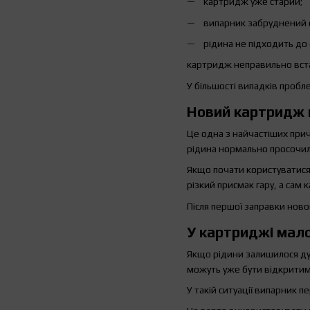
картридж уже старий;
випарник забруднений 
рідина не підходить до
картридж неправильно вс
У більшості випадків пробл
Новий картридж н
Це одна з найчастіших прич
рідина нормально просочил
Якщо почати користуватися
різкий присмак гару, а сам 
Після першої заправки ново
У картриджі мало
Якщо рідини залишилося дуж
можуть уже бути відкритим
У такій ситуації випарник п