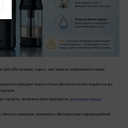
трій ніби працює, пара є, але замість нормального смаку
е рідини всередині недостатньо або вона погано подається до
підгорає.
ав горчити, чи можна його врятувати,
яку рідину краще
в. Нікотин викликає залежність. Матеріал має інформаційний