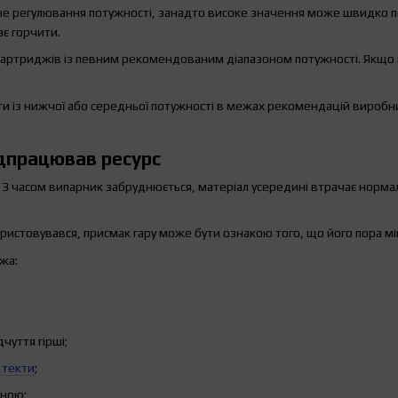
е регулювання потужності, занадто високе значення може швидко пер
ає горчити.
артриджів із певним рекомендованим діапазоном потужності. Якщо 
и із нижчої або середньої потужності в межах рекомендацій виробни
дпрацював ресурс
З часом випарник забруднюється, матеріал усередині втрачає нормал
истовувався, присмак гару може бути ознакою того, що його пора мі
жа:
дчуття гірші;
 текти
;
ьною;