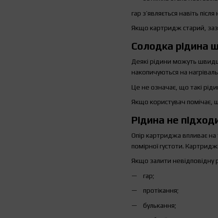
гар з’являється навіть післ
Якщо картридж старий, заз
Солодка рідина 
Деякі рідини можуть швидш
накопичуються на нагрівал
Це не означає, що такі рі
Якщо користувач помічає, щ
Рідина не підход
Опір картриджа впливає на
помірної густоти. Картридж
Якщо залити невідповідну 
гар;
протікання;
булькання;