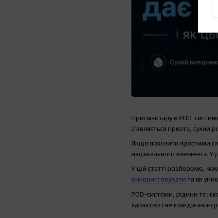
Присмак гару в POD-системі
з’являється гіркота, сухий 
Якщо пояснити простими сло
нагрівального елемента. У р
У цій статті розберемо, ч
використовувати
та як уни
POD-системи, рідини та нік
характер і не є медичною 