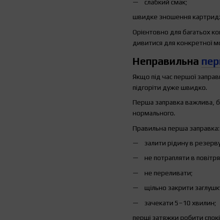
слабкий смак;
швидке зношення картрид
Орієнтовно для багатьох к
дивитися для конкретної м
Неправильна
пер
Якщо під час першої заправ
підгоріти дуже швидко.
Перша заправка важлива, бо
нормального.
Правильна перша заправка:
залити рідину в резерву
не потрапляти в повітря
не переливати;
щільно закрити заглушк
зачекати 5–10 хвилин;
перші затяжки робити спокі