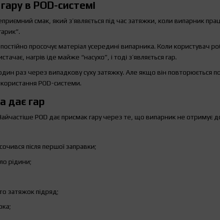
гару в POD-системі
еприємний смак, який з’являється під час затяжки, коли випарник пра
гарик”.
 постійно просочує матеріал усередині випарника. Коли користувач ро
тачає, нагрів іде майже “насухо”, і тоді з’являється гар.
 один раз через випадкову суху затяжку. Але якщо він повторюється 
икористання POD-системи.
а дає гар
айчастіше POD дає присмак гару через те, що випарник не отримує д
очився після першої заправки;
ло рідини;
то затяжок підряд;
ока;