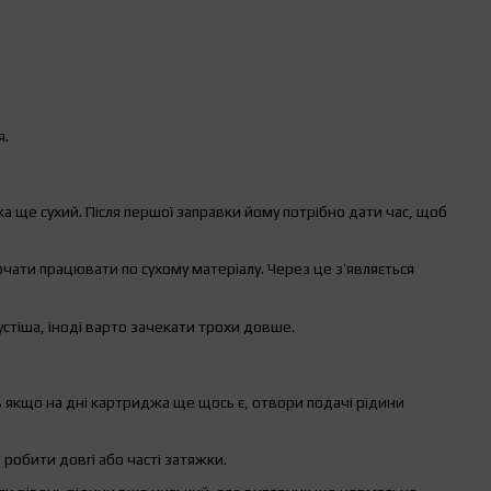
я.
а ще сухий. Після першої заправки йому потрібно дати час, щоб
ати працювати по сухому матеріалу. Через це з’являється
стіша, іноді варто зачекати трохи довше.
ь якщо на дні картриджа ще щось є, отвори подачі рідини
о робити довгі або часті затяжки.