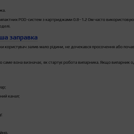
жа.
омпактних POD-систем з картриджами 0.8–1.2 Ом часто використовуют
оделі.
ша заправка
ки користувач залив мало рідини, не дочекався просочення або поча
 саме вона визначає, як стартує робота випарника. Якщо випарник о
ар;
ний канал;
у;
йно.