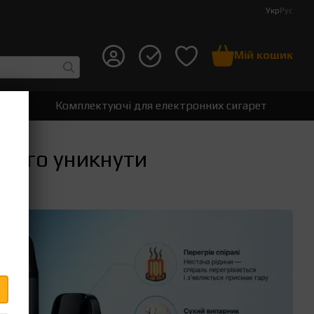
Укр
Рус
Мій кошик
т
Комплектуючі для електронних сигарет
цього уникнути