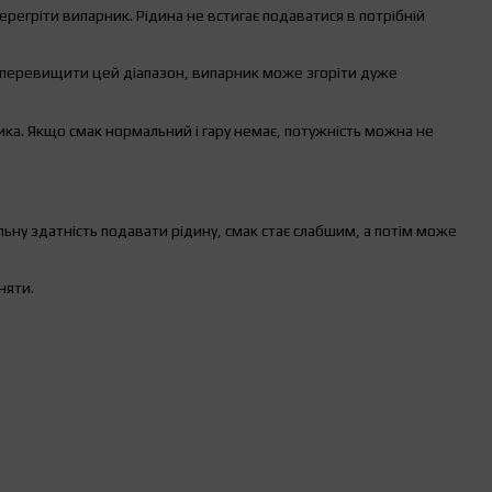
егріти випарник. Рідина не встигає подаватися в потрібній
перевищити цей діапазон, випарник може згоріти дуже
ка. Якщо смак нормальний і гару немає, потужність можна не
ьну здатність подавати рідину, смак стає слабшим, а потім може
няти.