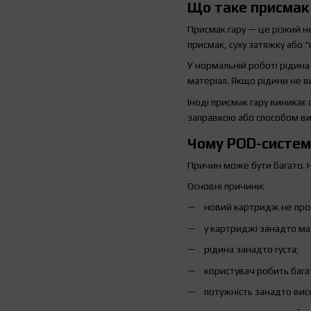
Що таке присмак 
Присмак гару — це різкий н
присмак, суху затяжку або “
У нормальній роботі рідина
матеріал. Якщо рідини не вис
Іноді присмак гару виникає
заправкою або способом в
Чому POD-систем
Причин може бути багато. Н
Основні причини:
новий картридж не прос
у картриджі занадто ма
рідина занадто густа;
користувач робить бага
потужність занадто вис