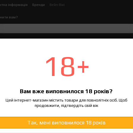
ктна інформація
Бренди
Вейп-Вікі
нити вам?
ектронних сигарет
Рідина для електронних сигаре
18+
POD-система дає присмак гару і як цього уникнути
стема дає присмак гару і як 
Вам вже виповнилося 18 років?
Цей інтернет-магазин містить товари для повнолітніх осіб. Щоб
продовжити, підтвердіть свій вік
Так, мені виповнилося 18 років