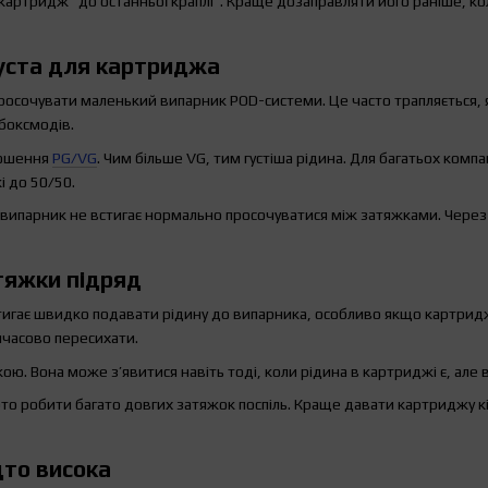
картридж “до останньої краплі”. Краще дозаправляти його раніше, к
густа для картриджа
росочувати маленький випарник POD-системи. Це часто трапляється, 
 боксмодів.
дношення
PG/VG
. Чим більше VG, тим густіша рідина. Для багатьох ком
і до 50/50.
випарник не встигає нормально просочуватися між затяжками. Через це 
тяжки підряд
игає швидко подавати рідину до випарника, особливо якщо картридж 
часово пересихати.
ю. Вона може з’явитися навіть тоді, коли рідина в картриджі є, але в
рто робити багато довгих затяжок поспіль. Краще давати картриджу к
дто висока