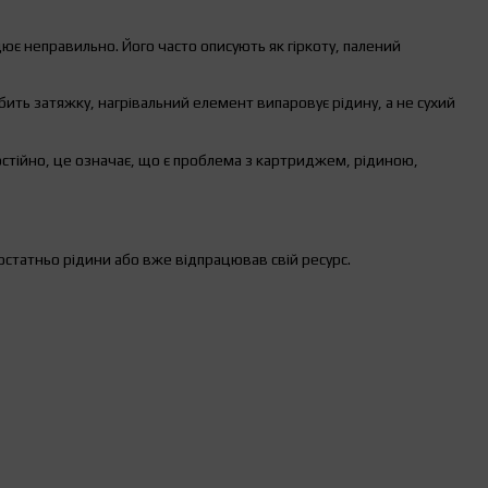
цює неправильно. Його часто описують як гіркоту, палений
бить затяжку, нагрівальний елемент випаровує рідину, а не сухий
постійно, це означає, що є проблема з картриджем, рідиною,
остатньо рідини або вже відпрацював свій ресурс.