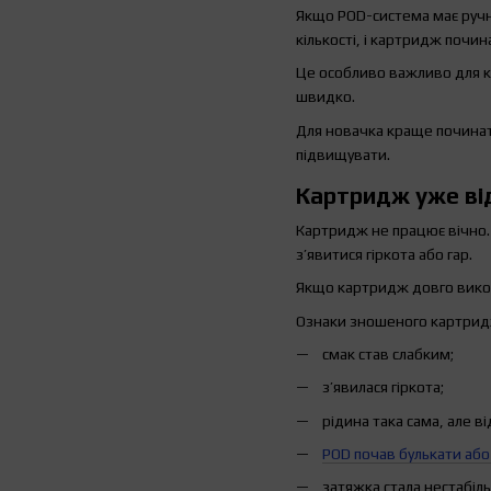
Якщо POD-система має ручн
кількості, і картридж почин
Це особливо важливо для к
швидко.
Для новачка краще починат
підвищувати.
Картридж уже ві
Картридж не працює вічно. 
з’явитися гіркота або гар.
Якщо картридж довго викор
Ознаки зношеного картрид
смак став слабким;
з’явилася гіркота;
рідина така сама, але ві
POD почав булькати або
затяжка стала нестабіл