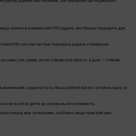
оли рівень рідини вже низький, але випарник ще нормально
якщо залити в компактний POD рідину, яка більше підходить для
пактних POD-систем частіше підходять рідини з помірною
смак стає сухим, потім з’являється гіркота, а далі — стійкий
маленький, а рідина густа. Якщо робити багато затяжок одну за
она не встигає дійти до нагрівального елемента.
ілька секунд між затяжками, особливо якщо пристрій уже