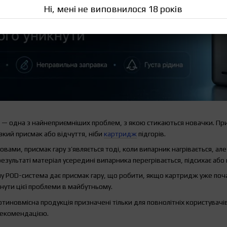
Ні, мені не виповнилося 18 років
 — одна з найнеприємніших проблем, з якою стикаються новачки. Прис
різкий присмак або відчуття, ніби
картридж
підгорів.
вами, присмак гару з’являється тоді, коли випарник нагрівається, ал
езультаті матеріал усередині випарника перегрівається, підсихає або 
ому POD-система дає присмак гару, що робити, якщо картридж уже поч
кнути цієї проблеми в майбутньому.
отиновмісна продукція призначені тільки для повнолітніх користувачі
рекомендацією.