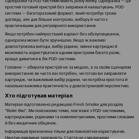
Одноразки та POD-системи мають різну логіку. Одноразка — це
простий готовий пристрій без заправки й налаштувань. POD-
система — багаторазовий формат, який потребує трохи
догляду, але дає більше контролю, вибору й часто є
практичнішим для регулярного використання.
Якщо потрібен найпростіший варіант без обслуговування,
одноразка може бути зручнішою. Якщо ж важливі
довгострокова вигода, вибір рідини, змінні картриджі й
можливість користуватися одним пристроєм багато разів,
краще дивитися в бік POD-системи.
Головне — обирати пристрій не за модою, а за своїм сценарієм
використання: як часто він потрібен, чи готові ви заправляти
картридж, чи важливий вибір рідини, чи потрібна простота й
наскільки важлива практичність у довгостроковій перспективі.
Хто підготував матеріал
Матеріал підготовлено редакцією Fresh Smoke для розділу
“Вейп-Вікі”. Ми пояснюємо теми, пов’язані з POD-системами,
картриджами, рідинами та комплектуючими, простими словами
й без медичних обіцянок.
Інформація призначена тільки для повнолітніх користувачів.
Нікотин викликає залежність. Стаття не є медичною