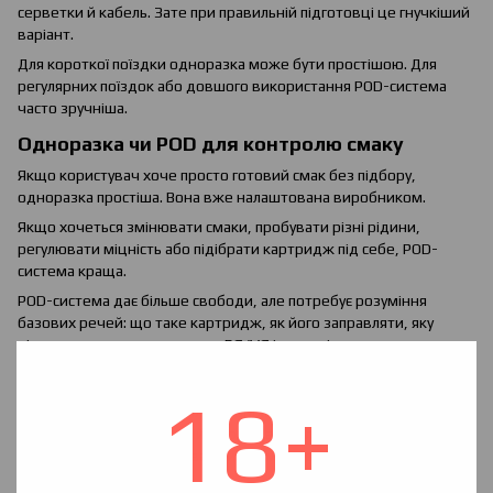
серветки й кабель. Зате при правильній підготовці це гнучкіший
варіант.
Для короткої поїздки одноразка може бути простішою. Для
регулярних поїздок або довшого використання POD-система
часто зручніша.
Одноразка чи POD для контролю смаку
Якщо користувач хоче просто готовий смак без підбору,
одноразка простіша. Вона вже налаштована виробником.
Якщо хочеться змінювати смаки, пробувати різні рідини,
регулювати міцність або підібрати картридж під себе, POD-
система краща.
POD-система дає більше свободи, але потребує розуміння
базових речей: що таке картридж, як його заправляти, яку
рідину заливати, що означає PG/VG і коли міняти картридж.
Екологічність і відходи
18+
Одноразки створюють більше відходів, бо після використання
викидається весь пристрій: корпус, акумулятор, електроніка й
залишки конструкції. Це важливий мінус одноразового формату.
POD-система теж має витратні елементи, наприклад картриджі