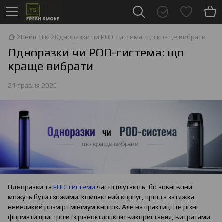
Вейп-Вікі
Одноразки чи POD-система: що краще вибрати
Одноразки чи POD-система: що
краще вибрати
21 травня 2026
Одноразки та
POD-системи
часто плутають, бо зовні вони
можуть бути схожими: компактний корпус, проста затяжка,
невеликий розмір і мінімум кнопок. Але на практиці це різні
формати пристроїв із різною логікою використання, витратами,