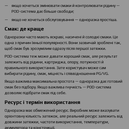
якщо хочеться змінювати смаки й контролювати рідину —
POD-система дає більше свободи;
якщо не хочеться обслуговування — одноразка простіша.
Смак: де краще
Одноразки часто мають яскраві, насичені й солодкі смаки. Це
одна з причин їхньої популярності. Вони зазвичай зроблені так,
щоб смак був зрозумілим одразу після першої затяжки.
POD-система теж може давати хороший смак, але результат
залежить від рідини, картриджа, опору, потужності й
правильного використання. Зате користувач може сам
вибирати рідину, смак, міцність і співвідношення PG/VG.
Якщо важлива максимальна простота — одноразка дає готовий
смак без підбору. Якщо важлива гнучкість — POD-система
дозволяє підібрати смак під себе.
Ресурс і термін використання
Одноразка має обмежений ресурс. Виробник може вказувати
орієнтовну кількість затяжок, але реальний ресурс залежить від
довжини затяжки, частоти використання, температури,
акумулятора та конструкції.