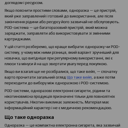
доглядом і ресурсом.
Якщо пояснити простими словами, одноразка — це пристрій,
який уже заправлений і готовий до використання, але після
закінчення рідини або ресурсу його зазвичай не обслуговують.
POD-система — це багаторазовий пристрій, який можна
заряджати, заправляти або використовувати зі змінними
картриджами.
У цій статті розберемо, що краще вибрати: одноразку чи POD-
систему, у чому між ними різниця, який варіант зручніший для
новачка, що вигідніше при регулярному використанні, які є
плюси та мінуси й на що звертати увагу перед покупкою.
Якщо ви взагалі ще не розібралися, що таке вейп, — спочатку
варто прочитати загальний огляд
Що таке вейп
, а вже потім
переходити до вибору між одноразкою і POD-системою.
POD-системи, одноразові електронні сигарети, рідини та
нікотиновмісна продукція призначені тільки для повнолітніх
користувачів. Нікотин викликає залежність. Матеріал має
інформаційний характер і не є медичною рекомендацією.
Що таке одноразка
Одноразка — це компактна електронна сигарета, яка зазвичай