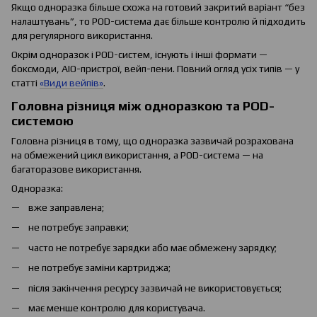
Якщо одноразка більше схожа на готовий закритий варіант “без
налаштувань”, то POD-система дає більше контролю й підходить
для регулярного використання.
Окрім одноразок і POD-систем, існують і інші формати —
боксмоди, AIO-пристрої, вейп-пени. Повний огляд усіх типів — у
статті
«Види вейпів»
.
Головна різниця між одноразкою та POD-
системою
Головна різниця в тому, що одноразка зазвичай розрахована
на обмежений цикл використання, а POD-система — на
багаторазове використання.
Одноразка:
вже заправлена;
не потребує заправки;
часто не потребує зарядки або має обмежену зарядку;
не потребує заміни картриджа;
після закінчення ресурсу зазвичай не використовується;
має менше контролю для користувача.