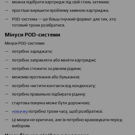
можна підібрати картридж під свій стиль затяжки;
простіше вирішити проблему заміною картриджа.
POD-система — це більш гнучкий формат для тих, хто
готовий трохи розібратися.
Мінуси POD-системи
Мінуси POD-системи:
потрібно заряджати;
потрібно заправляти або міняти картриджі;
потрібно стежити за рівнем рідини;
можливі протікання або булькання;
потрібно чистити контакти від конденсату;
потрібно правильно підбирати рідину;
стартова покупка може бути дорожчою;
новачку
потрібно трохи часу, щоб розібратися.
Ці мінуси не критичні, але їх потрібно враховувати перед
вибором.