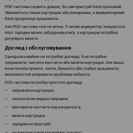
POD-система служить довше, бо сам пристрій багаторазовий.
Змінюються тільки картриджі або випарники, а акумуляторний
блок продовжує працювати.
Але POD-система теж не вічна. З часом акумулятор зношується,
порт зарядки може забруднюватися, а картриджі потрібно
регулярно міняти.
Догляд і обслуговування
Одноразка майже не потребує догляду. Її не потрібно
заправляти, чистити контакти або міняти картридж. Але якщо
вона почала гірчити, текти, булькати або слабко працювати,
можливостей виправити проблему небагато.
POD-система потребує простого догляду:
заправляти картридж;
чекати після першої заправки;
протирати контакти від конденсату;
міняти картридж;
заряджати пристрій;
не використовувати майже “насухо”;