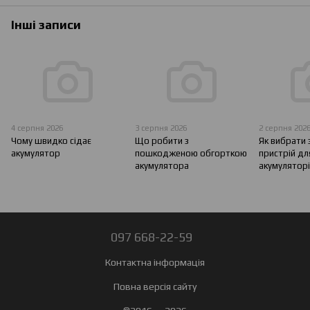
Інші записи
4 серпня 2026
3 серпня 2026
2 серпня 202
Чому швидко сідає
Що робити з
Як вибрати
акумулятор
пошкодженою обгорткою
пристрій дл
акумулятора
акумулятор
097 668-22-59
Контактна інформація
Повна версія сайту