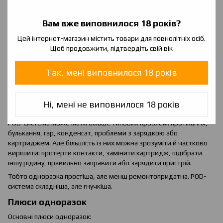
або випарники. Але сам пристрій використовується багато разів,
тому відходів зазвичай менше.
Вам вже виповнилося 18 років?
Відпрацьовані електронні пристрої, акумулятори й картриджі не
Цей інтернет-магазин містить товари для повнолітніх осіб.
варто просто викидати де попало. Їх бажано утилізувати
Щоб продовжити, підтвердіть свій вік
відповідально, з урахуванням місцевих правил.
Надійність і проблеми
Так, мені виповнилося 18 років
Одноразка проста, але якщо щось пішло не так, користувач
майже нічого не може виправити. Якщо вона не тягнеться,
блимає, дає гар або швидко закінчилася, зазвичай варіантів
Ні, мені не виповнилося 18 років
небагато.
POD-система може мати більше типових проблем: протікання,
булькання, гар, конденсат, проблеми з зарядкою або
картриджем. Але більшість із них можна зрозуміти й частково
вирішити: протерти контакти, замінити картридж, підібрати
іншу рідину, правильно заправити або зарядити пристрій.
Тобто одноразка простіша, але менш ремонтопридатна. POD-
система складніша, але гнучкіша.
Плюси одноразок
Основні плюси одноразок: