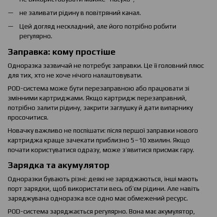
не заливати рідину в повітряний канал.
Цей догляд нескладний, але його потрібно робити
регулярно.
Заправка: кому простіше
Одноразка зазвичай не потребує заправки. Це її головний плюс
для тих, хто не хоче нічого налаштовувати.
POD-система може бути перезаправною або працювати зі
змінними картриджами. Якщо картридж перезаправний,
потрібно залити рідину, закрити заглушку й дати випарнику
просочитися.
Новачку важливо не поспішати: після першої заправки нового
картриджа краще зачекати приблизно 5–10 хвилин. Якщо
почати користуватися одразу, може з’явитися присмак гару.
Зарядка та акумулятор
Одноразки бувають різні: деякі не заряджаються, інші мають
порт зарядки, щоб використати весь об’єм рідини. Але навіть
заряджувана одноразка все одно має обмежений ресурс.
POD-система заряджається регулярно. Вона має акумулятор,