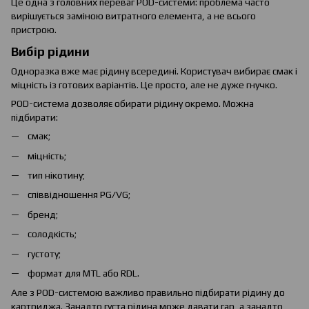
Це одна з головних переваг POD-системи: проблема часто
вирішується заміною витратного елемента, а не всього
пристрою.
Вибір рідини
Одноразка вже має рідину всередині. Користувач вибирає смак і
міцність із готових варіантів. Це просто, але не дуже гнучко.
POD-система дозволяє обирати рідину окремо. Можна
підбирати:
смак;
міцність;
тип нікотину;
співвідношення PG/VG;
бренд;
солодкість;
густоту;
формат для MTL або RDL.
Але з POD-системою важливо правильно підбирати рідину до
картриджа. Занадто густа рідина може давати гар, а занадто