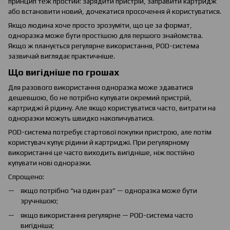
принцип теж простий: зарядити пристрій, заправити картридж
або встановити новий, дочекатися просочення й користуватися.
Якщо людина хоче просто зрозуміти, що це за формат,
одноразка може бути простішою для першого знайомства.
Якщо ж планується регулярне використання, POD-система
зазвичай виглядає практичніше.
Що вигідніше по грошах
Для разового використання одноразка може здаватися
дешевшою, бо не потрібно купувати окремий пристрій,
картриджі й рідину. Але якщо користуватися часто, витрати на
одноразки можуть швидко накопичуватися.
POD-система потребує стартової покупки пристрою, але потім
користувач купує рідини й картриджі. При регулярному
використанні це часто виходить вигідніше, ніж постійно
купувати нові одноразки.
Спрощено:
якщо потрібно “на один раз” — одноразка може бути
зручнішою;
якщо використання регулярне — POD-система часто
вигідніша;