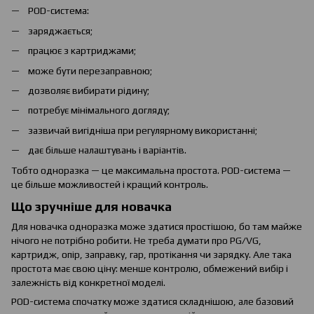
POD-система:
заряджається;
працює з картриджами;
може бути перезаправною;
дозволяє вибирати рідину;
потребує мінімального догляду;
зазвичай вигідніша при регулярному використанні;
дає більше налаштувань і варіантів.
Тобто одноразка — це максимальна простота. POD-система —
це більше можливостей і кращий контроль.
Що зручніше для новачка
Для новачка одноразка може здатися простішою, бо там майже
нічого не потрібно робити. Не треба думати про PG/VG,
картридж, опір, заправку, гар, протікання чи зарядку. Але така
простота має свою ціну: менше контролю, обмежений вибір і
залежність від конкретної моделі.
POD-система спочатку може здатися складнішою, але базовий