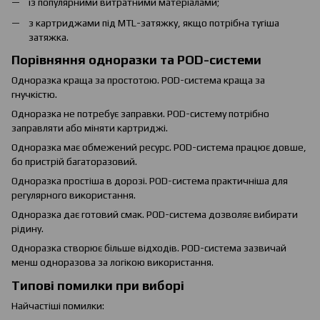
із популярними витратними матеріалами;
з картриджами під MTL-затяжку, якщо потрібна тугіша
затяжка.
Порівняння одноразки та POD-системи
Одноразка краща за простотою. POD-система краща за
гнучкістю.
Одноразка не потребує заправки. POD-систему потрібно
заправляти або міняти картриджі.
Одноразка має обмежений ресурс. POD-система працює довше,
бо пристрій багаторазовий.
Одноразка простіша в дорозі. POD-система практичніша для
регулярного використання.
Одноразка дає готовий смак. POD-система дозволяє вибирати
рідину.
Одноразка створює більше відходів. POD-система зазвичай
менш одноразова за логікою використання.
Типові помилки при виборі
Найчастіші помилки: