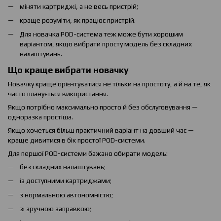
міняти картриджі, а не весь пристрій;
краще розуміти, як працює пристрій.
Для новачка POD-система теж може бути хорошим
варіантом, якщо вибрати просту модель без складних
налаштувань.
Що краще вибрати новачку
Новачку краще орієнтуватися не тільки на простоту, а й на те, як
часто планується використання.
Якщо потрібно максимально просто й без обслуговування —
одноразка простіша.
Якщо хочеться більш практичний варіант на довший час —
краще дивитися в бік простої POD-системи.
Для першої POD-системи бажано обирати модель:
без складних налаштувань;
із доступними картриджами;
з нормальною автономністю;
зі зручною заправкою;