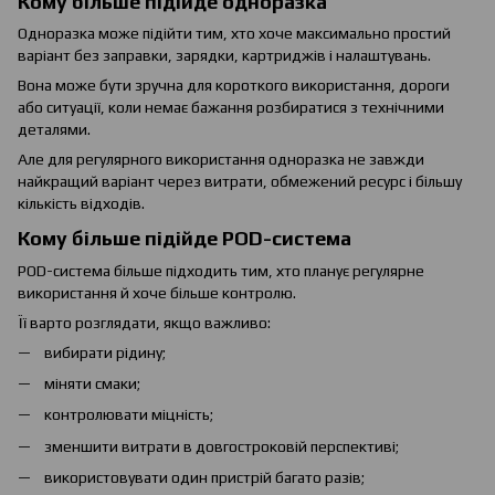
Кому більше підійде одноразка
Одноразка може підійти тим, хто хоче максимально простий
варіант без заправки, зарядки, картриджів і налаштувань.
Вона може бути зручна для короткого використання, дороги
або ситуації, коли немає бажання розбиратися з технічними
деталями.
Але для регулярного використання одноразка не завжди
найкращий варіант через витрати, обмежений ресурс і більшу
кількість відходів.
Кому більше підійде POD-система
POD-система більше підходить тим, хто планує регулярне
використання й хоче більше контролю.
Її варто розглядати, якщо важливо:
вибирати рідину;
міняти смаки;
контролювати міцність;
зменшити витрати в довгостроковій перспективі;
використовувати один пристрій багато разів;