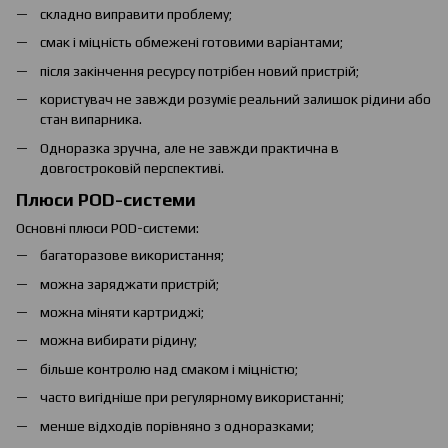
складно виправити проблему;
смак і міцність обмежені готовими варіантами;
після закінчення ресурсу потрібен новий пристрій;
користувач не завжди розуміє реальний залишок рідини або
стан випарника.
Одноразка зручна, але не завжди практична в
довгостроковій перспективі.
Плюси POD-системи
Основні плюси POD-системи:
багаторазове використання;
можна заряджати пристрій;
можна міняти картриджі;
можна вибирати рідину;
більше контролю над смаком і міцністю;
часто вигідніше при регулярному використанні;
менше відходів порівняно з одноразками;