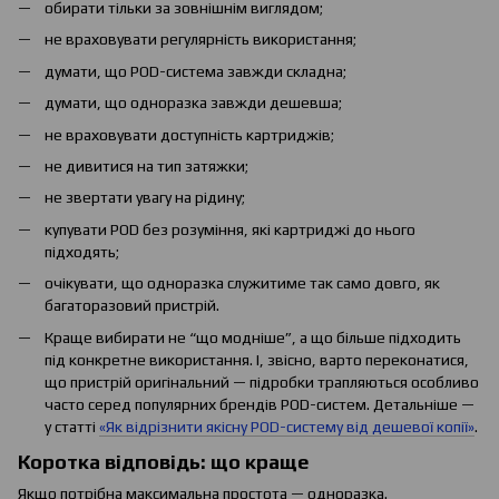
обирати тільки за зовнішнім виглядом;
не враховувати регулярність використання;
думати, що POD-система завжди складна;
думати, що одноразка завжди дешевша;
не враховувати доступність картриджів;
не дивитися на тип затяжки;
не звертати увагу на рідину;
купувати POD без розуміння, які картриджі до нього
підходять;
очікувати, що одноразка служитиме так само довго, як
багаторазовий пристрій.
Краще вибирати не “що модніше”, а що більше підходить
під конкретне використання. І, звісно, варто переконатися,
що пристрій оригінальний — підробки трапляються особливо
часто серед популярних брендів POD-систем. Детальніше —
у статті
«Як відрізнити якісну POD-систему від дешевої копії»
.
Коротка відповідь: що краще
Якщо потрібна максимальна простота — одноразка.