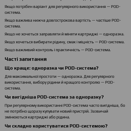
Якщо потрібен варіант для регулярного використання — POD-
система.
Якщо важлива нижча довгострокова вартість — частіше POD-
система.
Якщо не хочеться заправляти й міняти картриджі — одноразка.
Якщо хочеться вибирати рідину, смак і міцність — POD-система.
Якщо важливий контроль і практичність — POD-система.
Часті запитання
Що краще: одноразка чи POD-система?
Для максимальної простоти — одноразка. Для регулярного
використання, вибору рідини й кращого контролю — POD-
система.
Чи вигідніша POD-система за одноразку?
При регулярному використанні POD-система часто вигідніша, бо
не потрібно щоразу купувати новий пристрій. Зазвичай
змінюються картриджі або рідина.
Чи складно користуватися POD-системою?