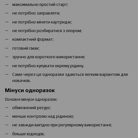
максимально простий старт;
не потрібно заправляти;
не потрібно міняти картридж;
не потрібно розбиратися з опором;
компактний формат;
готовий смак;
зручно для короткого використання;
не потрібно купувати окрему рідину.
Саме через це одноразки здаються легким варіантом для
новачків.
Мінуси одноразок
Основні мінуси одноразок:
обмежений ресурс;
менше контролю над рідиною;
не завжди вигідно при регулярному використанні;
більше відходів;