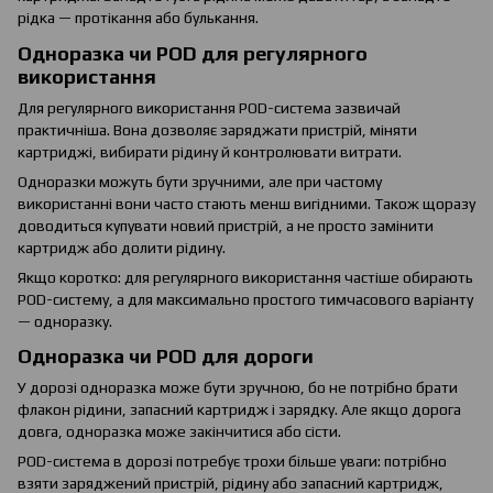
рідка — протікання або булькання.
Одноразка чи POD для регулярного
використання
Для регулярного використання POD-система зазвичай
практичніша. Вона дозволяє заряджати пристрій, міняти
картриджі, вибирати рідину й контролювати витрати.
Одноразки можуть бути зручними, але при частому
використанні вони часто стають менш вигідними. Також щоразу
доводиться купувати новий пристрій, а не просто замінити
картридж або долити рідину.
Якщо коротко: для регулярного використання частіше обирають
POD-систему, а для максимально простого тимчасового варіанту
— одноразку.
Одноразка чи POD для дороги
У дорозі одноразка може бути зручною, бо не потрібно брати
флакон рідини, запасний картридж і зарядку. Але якщо дорога
довга, одноразка може закінчитися або сісти.
POD-система в дорозі потребує трохи більше уваги: потрібно
взяти заряджений пристрій, рідину або запасний картридж,