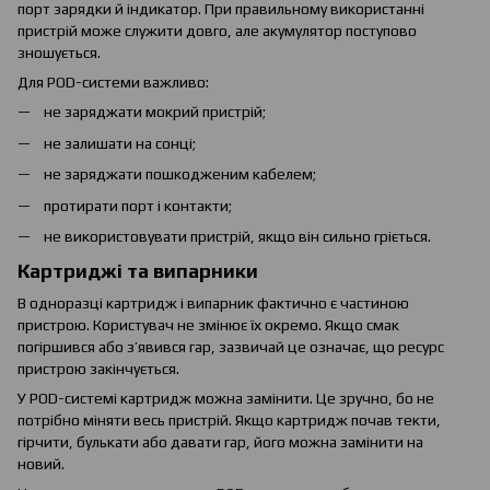
порт зарядки й індикатор. При правильному використанні
пристрій може служити довго, але акумулятор поступово
зношується.
Для POD-системи важливо:
не заряджати мокрий пристрій;
не залишати на сонці;
не заряджати пошкодженим кабелем;
протирати порт і контакти;
не використовувати пристрій, якщо він сильно гріється.
Картриджі та випарники
В одноразці картридж і випарник фактично є частиною
пристрою. Користувач не змінює їх окремо. Якщо смак
погіршився або з’явився гар, зазвичай це означає, що ресурс
пристрою закінчується.
У POD-системі картридж можна замінити. Це зручно, бо не
потрібно міняти весь пристрій. Якщо картридж почав текти,
гірчити, булькати або давати гар, його можна замінити на
новий.