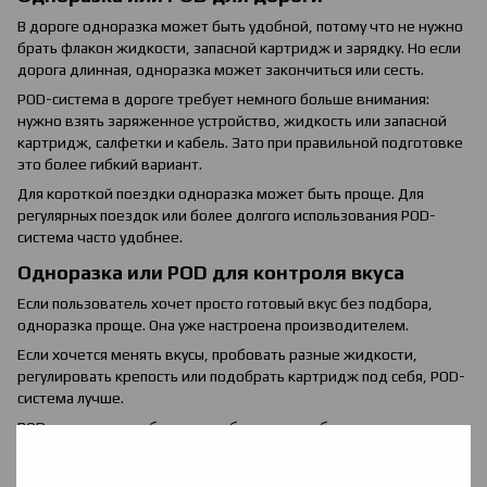
В дороге одноразка может быть удобной, потому что не нужно
брать флакон жидкости, запасной картридж и зарядку. Но если
дорога длинная, одноразка может закончиться или сесть.
POD-система в дороге требует немного больше внимания:
нужно взять заряженное устройство, жидкость или запасной
картридж, салфетки и кабель. Зато при правильной подготовке
это более гибкий вариант.
Для короткой поездки одноразка может быть проще. Для
регулярных поездок или более долгого использования POD-
система часто удобнее.
Одноразка или POD для контроля вкуса
Если пользователь хочет просто готовый вкус без подбора,
одноразка проще. Она уже настроена производителем.
Если хочется менять вкусы, пробовать разные жидкости,
регулировать крепость или подобрать картридж под себя, POD-
система лучше.
POD-система дает больше свободы, но требует понимания
базовых вещей: что такое картридж, как его заправлять, какую
жидкость заливать, что означает PG/VG и когда менять