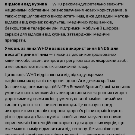
відмови від курива
— WHO рекомендує ретельно зважити
національні обставини і ризик залучення нових користувачів, а
також спершу повністю використати інші, вже доведені методи
відмови від курива: консультації медичних працівників,
безкоштовні телефонні лінії підтримки, мобільні й цифрові
сервіси для відмови від курива, затверджені медичні
препарати.
Умови, за яких WHO вважає використання ENDS для
цесації прийнятним
— тільки за умови контрольованих
клінічних обставин, де продукт регулюється як лікарський засіб,
а не продається вільно як споживчий товар.
Ця позиція WHO відрізняється від підходу окремих
національних органів охорони здоров'я в деяких країнах
(наприклад, рекомендацій NICE у Великій Британії), які за певних
умов визнають можливість використання електронних сигарет
дорослими курцями як інструменту повної заміни звичайних
сигарет у контексті зниження шкоди. Це показує: серед
авторитетних органів охорони здоров'я різних країн існують
різні підходи до балансу між запобіганням залученню нових
користувачів і потенційною користю для дорослих курців, що
вже мають намір відмовитися від тютюну. Детальніше про
конкретні дослідження ефективності — в окремому матеріалі.