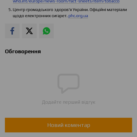
who.int/europe/news-room/fact-sheets/item/tobacco
Центр громадського здоров'я України. Офіційні матеріали
щодо електронних сигарет.
phc.org.ua
Обговорення
Додайте перший відгук
Новий коментар