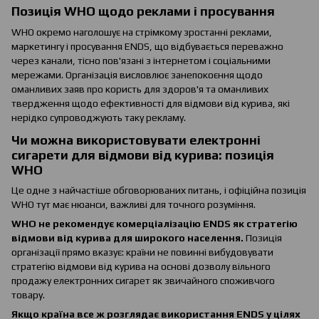
Позиція WHO щодо реклами і просування
WHO окремо наголошує на стрімкому зростанні реклами,
маркетингу і просування ENDS, що відбувається переважно
через канали, тісно пов'язані з інтернетом і соціальними
мережами. Організація висловлює занепокоєння щодо
оманливих заяв про користь для здоров'я та оманливих
твердження щодо ефективності для відмови від курива, які
нерідко супроводжують таку рекламу.
Чи можна використовувати електронні
сигарети для відмови від курива: позиція
WHO
Це одне з найчастіше обговорюваних питань, і офіційна позиція
WHO тут має нюанси, важливі для точного розуміння.
WHO не рекомендує комерціалізацію ENDS як стратегію
відмови від курива для широкого населення.
Позиція
організації прямо вказує: країни не повинні вибудовувати
стратегію відмови від курива на основі дозволу вільного
продажу електронних сигарет як звичайного споживчого
товару.
Якщо країна все ж розглядає використання ENDS у цілях