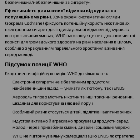
безпечніший/небезпечніший за сигарету».
Ефективність для масової відмови від курива на
популяційному рівні.
Хоча окремі систематичні огляди
(зокрема Cochrane) фіксують потенційну користь нікотинових
електронних сигарет для індивідуальної відмови від курива в
контрольованих умовах, WHO наголошує: це не є доказом чистої
користі для громадського здоров'я на рівні населення в цілому,
особливо з урахуванням паралельного зростання вживання
серед молоді.
Підсумок позиції WHO
Якщо звести офіційну позицію WHO до кількох тез:
Електронні сигарети не є безпечним продуктом;
найбезпечніший підхід — уникати як тютюну, так і ENDS
Аерозоль типово містить нікотин та інші токсичні речовини,
шкідливі для користувача і людей поруч
Особливий ризик стосується дітей, підлітків і вагітних жінок
Індустрія активно й агресивно просуває ці продукти серед
молоді через привабливі смаки, дизайн і соціальні мережі
WHO не підтримує вільну комерціалізацію ENDS як стратегію