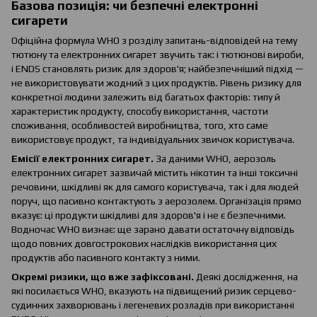
Базова позиція: чи безпечні електронні
сигарети
Офіційна формула WHO з розділу запитань-відповідей на тему
тютюну та електронних сигарет звучить так: і тютюнові вироби,
і ENDS становлять ризик для здоров'я; найбезпечніший підхід —
не використовувати жодний з цих продуктів. Рівень ризику для
конкретної людини залежить від багатьох факторів: типу й
характеристик продукту, способу використання, частоти
споживання, особливостей виробництва, того, хто саме
використовує продукт, та індивідуальних звичок користувача.
Емісії електронних сигарет.
За даними WHO, аерозоль
електронних сигарет зазвичай містить нікотин та інші токсичні
речовини, шкідливі як для самого користувача, так і для людей
поруч, що пасивно контактують з аерозолем. Організація прямо
вказує: ці продукти шкідливі для здоров'я і не є безпечними.
Водночас WHO визнає: ще зарано давати остаточну відповідь
щодо повних довгострокових наслідків використання цих
продуктів або пасивного контакту з ними.
Окремі ризики, що вже зафіксовані.
Деякі дослідження, на
які посилається WHO, вказують на підвищений ризик серцево-
судинних захворювань і легеневих розладів при використанні