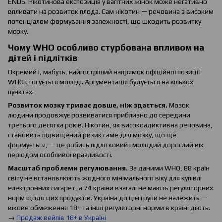
ENDS. Нікотинова експозиція у вагітних жінок може негативно
впливати на розвиток плода. Сам нікотин — речовина з високим
потенціалом формування залежності, що шкодить розвитку
мозку.
Чому WHO особливо стурбована впливом на
дітей і підлітків
Окремий і, мабуть, найгостріший напрямок офіційної позиції
WHO стосується молоді. Аргументація будується на кількох
пунктах.
Розвиток мозку триває довше, ніж здається.
Мозок
людини продовжує розвиватися приблизно до середини
третього десятка років. Нікотин, як високоадиктивна речовина,
становить підвищений ризик саме для мозку, що ще
формується, — це робить підлітковий і молодий дорослий вік
періодом особливої вразливості.
Масштаб проблеми регулювання.
За даними WHO, 88 країн
світу не встановлюють жодного мінімального віку для купівлі
електронних сигарет, а 74 країни взагалі не мають регуляторних
норм щодо цих продуктів. Україна до цієї групи не належить —
вікове обмеження 18+ та інші регуляторні норми в країні діють.
→
Продаж вейпів 18+ в Україні