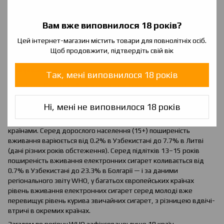
Цікаво порівняти ці рекомендації з реальним станом
регулювання в Україні: заборона ароматизованих рідин (з 2023–
Вам вже виповнилося 18 років?
2024 років), заборона компонентів для самозамісу (з жовтня
2025), система ліцензування й оподаткування, заборона
Цей інтернет-магазин містить товари для повнолітніх осіб.
реклами — всі ці заходи прямо відповідають напрямку, який
Щоб продовжити, підтвердіть свій вік
WHO рекомендує країнам, що обрали шлях регулювання
комерціалізації, а не повної заборони.
Так, мені виповнилося 18 років
Дані по Європейському регіону, дотичні до
України
Ні, мені не виповнилося 18 років
Європейський регіон WHO (Europe) демонструє високу
варіативність показників вживання електронних сигарет між
країнами. Серед дорослого населення (15+) поширеність
вживання варіюється від 0.2% в Узбекистані до 7.7% в Литві
(дані різних років обстеження). Серед підлітків 13–15 років
поширеність вживання електронних сигарет коливається від
0.7% в Узбекистані до 23.3% в Болгарії — і за даними
регіонального звіту WHO, у багатьох європейських країнах
рівень вживання електронних сигарет серед молоді вже
перевищує рівень курива звичайних сигарет, з різницею вдвічі-
втричі в окремих країнах.