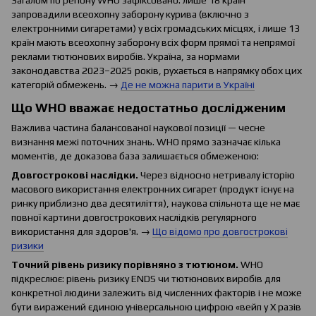
Загалом по регіону WHO зафіксовано: лише 18 країн
запровадили всеохопну заборону курива (включно з
електронними сигаретами) у всіх громадських місцях, і лише 13
країн мають всеохопну заборону всіх форм прямої та непрямої
реклами тютюнових виробів. Україна, за нормами
законодавства 2023–2025 років, рухається в напрямку обох цих
категорій обмежень. →
Де не можна парити в Україні
Що WHO вважає недостатньо дослідженим
Важлива частина балансованої наукової позиції — чесне
визнання межі поточних знань. WHO прямо зазначає кілька
моментів, де доказова база залишається обмеженою:
Довгострокові наслідки.
Через відносно нетривалу історію
масового використання електронних сигарет (продукт існує на
ринку приблизно два десятиліття), наукова спільнота ще не має
повної картини довгострокових наслідків регулярного
використання для здоров'я. →
Що відомо про довгострокові
ризики
Точний рівень ризику порівняно з тютюном.
WHO
підкреслює: рівень ризику ENDS чи тютюнових виробів для
конкретної людини залежить від численних факторів і не може
бути виражений єдиною універсальною цифрою «вейп у X разів