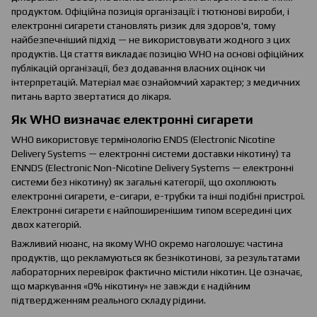
продуктом. Офіційна позиція організації: і тютюнові вироби, і
електронні сигарети становлять ризик для здоров'я, тому
найбезпечніший підхід — не використовувати жодного з цих
продуктів. Ця стаття викладає позицію WHO на основі офіційних
публікацій організації, без додавання власних оцінок чи
інтерпретацій. Матеріал має ознайомчий характер; з медичних
питань варто звертатися до лікаря.
Як WHO визначає електронні сигарети
WHO використовує термінологію ENDS (Electronic Nicotine
Delivery Systems — електронні системи доставки нікотину) та
ENNDS (Electronic Non-Nicotine Delivery Systems — електронні
системи без нікотину) як загальні категорії, що охоплюють
електронні сигарети, е-сигари, е-трубки та інші подібні пристрої.
Електронні сигарети є найпоширенішим типом всередині цих
двох категорій.
Важливий нюанс, на якому WHO окремо наголошує: частина
продуктів, що рекламуються як безнікотинові, за результатами
лабораторних перевірок фактично містили нікотин. Це означає,
що маркування «0% нікотину» не завжди є надійним
підтвердженням реального складу рідини.