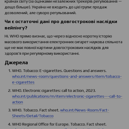
країнах світу (за оцінками незалежних трекерів регулювання —
дещо більше). Україна не входить до цієї групи: продаж
дозволений, але суворо регульований.
Чи є остаточні дані про довгострокові наслідки
вейпінгу?
Ні. WHO прямо визнає, що через відносно коротку історію
масового використання електронних сигарет наукова спільнота
ще не має повної картини довгострокових наслідків для
здоров'я при регулярному використанні.
Джерела
WHO. Tobacco: E-cigarettes. Questions and answers.
who.int/news-room/questions-and-answers/item/tobacco-
e-cigarettes
WHO. Electronic cigarettes: call to action, 2023.
who.int/publications/m/item/electronic-cigarettes---call-to-
action
WHO. Tobacco. Fact sheet.
who.int/News-Room/Fact-
Sheets/Detail/Tobacco
WHO Regional Office for Europe. Tobacco. Fact sheet.