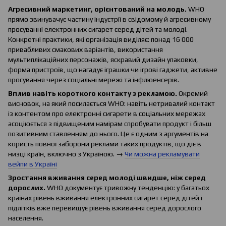
Агресивний маркетинг, орієнтований на молодь.
WHO
прямо звинувачує частину індустрії в свідомому й агресивному
просуванні електронних сигарет серед дітей та молоді.
Конкретні практики, які організація виділяє: понад 16 000
привабливих смакових варіантів, використання
мультиплікаційних персонажів, яскравий дизайн упаковки,
форма пристроїв, що нагадує іграшки чи ігрові гаджети, активне
просування через соціальні мережі та інфлюенсерів.
Вплив навіть короткого контакту з рекламою.
Окремий
висновок, на який посилається WHO: навіть нетривалий контакт
із контентом про електронні сигарети в соціальних мережах
асоціюється з підвищеним намірам спробувати продукт і більш
позитивним ставленням до нього. Це є одним з аргументів на
користь повної заборони реклами таких продуктів, що діє в
низці країн, включно з Україною. →
Чи можна рекламувати
вейпи в Україні
Зростання вживання серед молоді швидше, ніж серед
дорослих.
WHO документує тривожну тенденцію: у багатьох
країнах рівень вживання електронних сигарет серед дітей і
підлітків вже перевищує рівень вживання серед дорослого
населення.