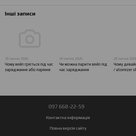
Інші записи
30 липня 2026
29 липня 2026
28 липня 202
Чому вейп гріється під час
Чи можна парити вейп під
Чому девайс
заряджання або паріння
час заряджання
/ atomizer s
097 668-22-59
Контактна інформація
Повна версія сайту