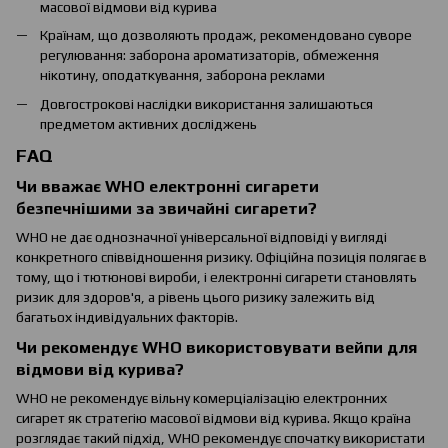
масової відмови від курива
Країнам, що дозволяють продаж, рекомендовано суворе
регулювання: заборона ароматизаторів, обмеження
нікотину, оподаткування, заборона реклами
Довгострокові наслідки використання залишаються
предметом активних досліджень
FAQ
Чи вважає WHO електронні сигарети
безпечнішими за звичайні сигарети?
WHO не дає однозначної універсальної відповіді у вигляді
конкретного співвідношення ризику. Офіційна позиція полягає в
тому, що і тютюнові вироби, і електронні сигарети становлять
ризик для здоров'я, а рівень цього ризику залежить від
багатьох індивідуальних факторів.
Чи рекомендує WHO використовувати вейпи для
відмови від курива?
WHO не рекомендує вільну комерціалізацію електронних
сигарет як стратегію масової відмови від курива. Якщо країна
розглядає такий підхід, WHO рекомендує спочатку використати