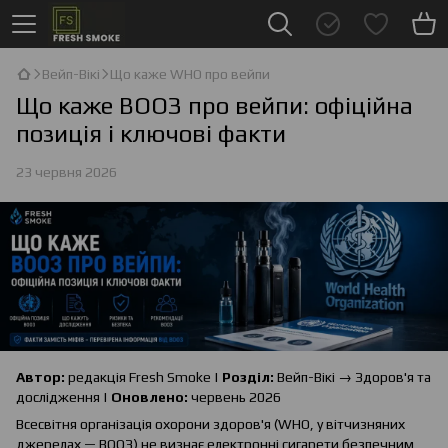
Вейп-Вікі
Що каже WHO про вейпи
Що каже ВООЗ про вейпи: офіційна
позиція і ключові факти
23 червня 2026
Автор:
редакція Fresh Smoke |
Розділ:
Вейп-Вікі → Здоров'я та
дослідження |
Оновлено:
червень 2026
Всесвітня організація охорони здоров'я (WHO, у вітчизняних
джерелах — ВООЗ) не визнає електронні сигарети безпечним