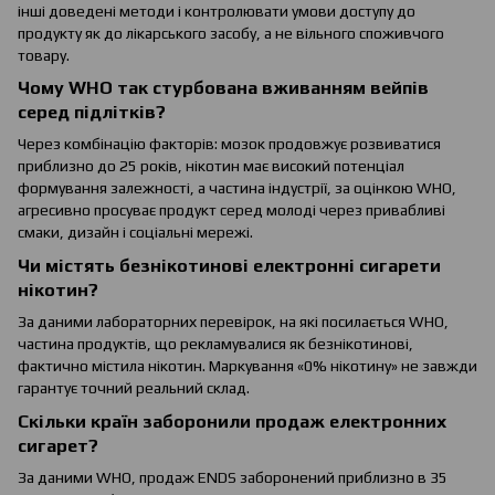
інші доведені методи і контролювати умови доступу до
продукту як до лікарського засобу, а не вільного споживчого
товару.
Чому WHO так стурбована вживанням вейпів
серед підлітків?
Через комбінацію факторів: мозок продовжує розвиватися
приблизно до 25 років, нікотин має високий потенціал
формування залежності, а частина індустрії, за оцінкою WHO,
агресивно просуває продукт серед молоді через привабливі
смаки, дизайн і соціальні мережі.
Чи містять безнікотинові електронні сигарети
нікотин?
За даними лабораторних перевірок, на які посилається WHO,
частина продуктів, що рекламувалися як безнікотинові,
фактично містила нікотин. Маркування «0% нікотину» не завжди
гарантує точний реальний склад.
Скільки країн заборонили продаж електронних
сигарет?
За даними WHO, продаж ENDS заборонений приблизно в 35