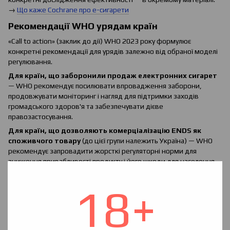
→
Що каже Cochrane про е-сигарети
Рекомендації WHO урядам країн
«Call to action» (заклик до дії) WHO 2023 року формулює
конкретні рекомендації для урядів залежно від обраної моделі
регулювання.
Для країн, що заборонили продаж електронних сигарет
— WHO рекомендує посилювати впровадження заборони,
продовжувати моніторинг і нагляд для підтримки заходів
громадського здоров'я та забезпечувати дієве
правозастосування.
Для країн, що дозволяють комерціалізацію ENDS як
споживчого товару
(до цієї групи належить Україна) — WHO
рекомендує запровадити жорсткі регуляторні норми для
зниження привабливості продукту і його шкоди для населення,
зокрема: заборону всіх ароматизаторів, обмеження
концентрації та якості нікотину, оподаткування цих продуктів.
18+
Для будь-якої країни незалежно від моделі регулювання
— WHO наголошує на необхідності паралельних заходів
підтримки існуючих споживачів тютюну в відмові від курива
через доведені методи.