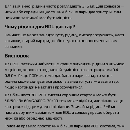
Для звичайної рідини часто розглядають 3–6 мг. Для сольової —
нижчі або середні міцності. Чим більше пари дає пристрій, тим
нижчою зазвичай має бути міцність.
Чому рідина для RDL дає гар?
Найчастіше через занадто густу рідину, високу потужність, часті
затяжки, старий картридж або недостатнє просочення після
заправки.
Висновок
Для RDL-затяжки найчастіше краще підходять рідини з нижчою
міцністю, хорошою подачею й сумісністю з картриджами 0.4–
0.8 Ом. Якщо POD-система дає багато пари, занадто міцна
рідина може відчуватися різко, а занадто густа — давати гар,
якщо картридж не встигає просочуватися.
Для більшості RDL POD-систем хорошим стартом може бути
50/50 або 60VG/40PG. 70/30 теж може підійти, але тільки якщо
картридж підтримує густіші рідини. Звичайна рідина 3–6 мг
часто є зручним варіантом для RDL, а сольову краще обирати
нижчої або середньої міцності.
Головне правило просте: чим більше пари дає POD-система, тим