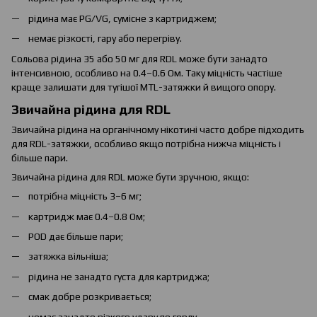
рідина має PG/VG, сумісне з картриджем;
немає різкості, гару або перегріву.
Сольова рідина 35 або 50 мг для RDL може бути занадто
інтенсивною, особливо на 0.4–0.6 Ом. Таку міцність частіше
краще залишати для тугішої MTL-затяжки й вищого опору.
Звичайна рідина для RDL
Звичайна рідина на органічному нікотині часто добре підходить
для RDL-затяжки, особливо якщо потрібна нижча міцність і
більше пари.
Звичайна рідина для RDL може бути зручною, якщо:
потрібна міцність 3–6 мг;
картридж має 0.4–0.8 Ом;
POD дає більше пари;
затяжка вільніша;
рідина не занадто густа для картриджа;
смак добре розкривається;
немає занадто різкого удару по горлу.