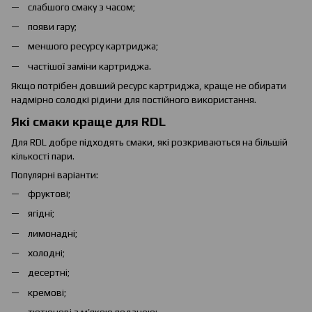
слабшого смаку з часом;
появи гару;
меншого ресурсу картриджа;
частішої заміни картриджа.
Якщо потрібен довший ресурс картриджа, краще не обирати
надмірно солодкі рідини для постійного використання.
Які смаки краще для RDL
Для RDL добре підходять смаки, які розкриваються на більшій
кількості пари.
Популярні варіанти:
фруктові;
ягідні;
лимонадні;
холодні;
десертні;
кремові;