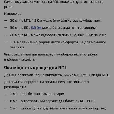
Саме тому висока міцність на RDL може відчуватися занадто
різко.
Наприклад:
50 мг на MTL 1.2 Ом може бути для когось комфортним;
50 мг на RDL
0.6 Ом
може бути занадто інтенсивним;
20 мг на RDL може відчуватися сильніше, ніж 20 мг на MTL;
3–6 мг звичайної рідини часто комфортніше для вільнішої
затяжки.
Чим більше пари дає пристрій, тим обережніше потрібно
підбирати міцність.
Яка міцність краще для RDL
Для RDL зазвичай краще підходить нижча міцність, ніж для MTL.
Для звичайної рідини на органічному нікотині часто
розглядають:
3 мг — для більшої кількості пари;
6 мг — універсальний варіант для багатьох RDL POD;
9 мг — може бути відчутніше, але вже не всім комфортно;