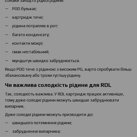
Ознаки занадто рідкої рідини:
POD булькає;
картридж тече;
рідина потрапляє в рот;
багато конденсату;
контакти мокрі;
смак нестабільний;
мундштук швидко забруднюється.
Якщо POD тече з рідиною з високим PG, варто спробувати більш
збалансовану або трохи густішу рідину.
Чи важлива солодкість рідини для RDL
Так, солодкість важлива. У RDL картридж працює активніше,
тому дуже солодкі рідини можуть швидше забруднювати
випарник.
Дуже солодкі рідини можуть призводити до:
швидшого потемніння рідини;
забруднення випарника;