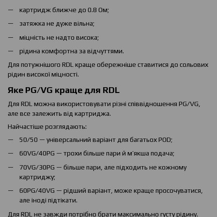
картридж ближче до 0.8 Ом;
затяжка не дуже вільна;
міцність не надто висока;
рідина комфортна за відчуттями.
Для потужнішого RDL краще обережніше ставитися до сольових
рідин високої міцності.
Яке PG/VG краще для RDL
Для RDL можна використовувати різні співвідношення PG/VG,
але все залежить від картриджа.
Найчастіше розглядають:
50/50 — універсальний варіант для багатьох POD;
60VG/40PG — трохи більше пари й м’якша подача;
70VG/30PG — більше пари, але підходить не кожному
картриджу;
60PG/40VG — рідший варіант, може краще просочуватися,
але іноді підтікати.
Для RDL не завжди потрібно брати максимально густу рідину.