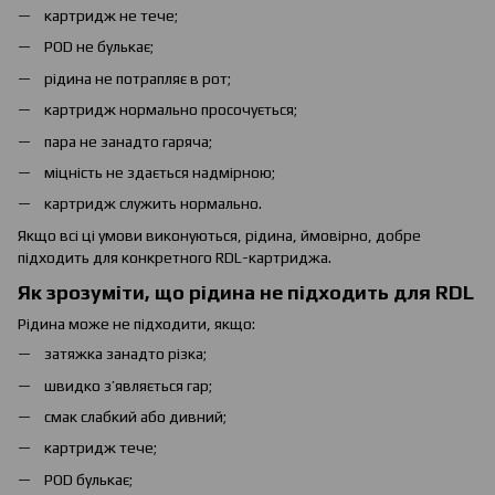
картридж не тече;
POD не булькає;
рідина не потрапляє в рот;
картридж нормально просочується;
пара не занадто гаряча;
міцність не здається надмірною;
картридж служить нормально.
Якщо всі ці умови виконуються, рідина, ймовірно, добре
підходить для конкретного RDL-картриджа.
Як зрозуміти, що рідина не підходить для RDL
Рідина може не підходити, якщо:
затяжка занадто різка;
швидко з’являється гар;
смак слабкий або дивний;
картридж тече;
POD булькає;