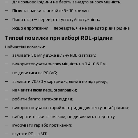
Для сольової рідини не беріть занадто високу міцність.
Після заправки зачекайте 5–10 хвилин.
Якщо є гар — перевірте густоту й потужність.
Якщо є протікання — перевірте, чи не занадто рідка рідина.
Типові помилки при виборі RDL-рідини
Найчастіші помилки:
заливати 50 мг у дуже вільну RDL-затяжку;
використовувати високу міцність на 0.4–0.6 Ом;
не дивитися на PG/VG;
заливати 70/30 у картридж, який її не підтримує;
не чекати після першої заправки;
робити багато затяжок підряд;
використовувати старий картридж для тесту нової рідини;
вибирати тільки за смаком, не дивлячись на густоту;
ігнорувати гар або протікання;
плутати RDL із MTL.