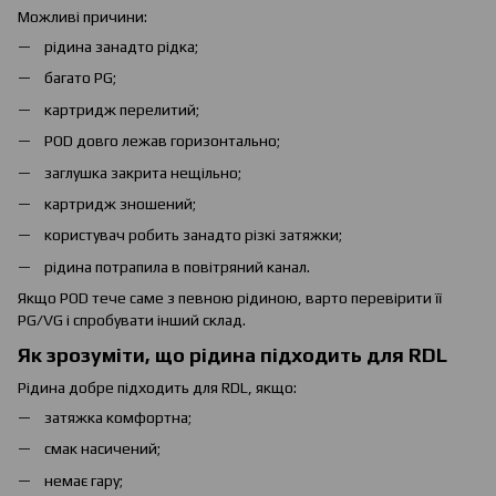
Можливі причини:
рідина занадто рідка;
багато PG;
картридж перелитий;
POD довго лежав горизонтально;
заглушка закрита нещільно;
картридж зношений;
користувач робить занадто різкі затяжки;
рідина потрапила в повітряний канал.
Якщо POD тече саме з певною рідиною, варто перевірити її
PG/VG і спробувати інший склад.
Як зрозуміти, що рідина підходить для RDL
Рідина добре підходить для RDL, якщо:
затяжка комфортна;
смак насичений;
немає гару;