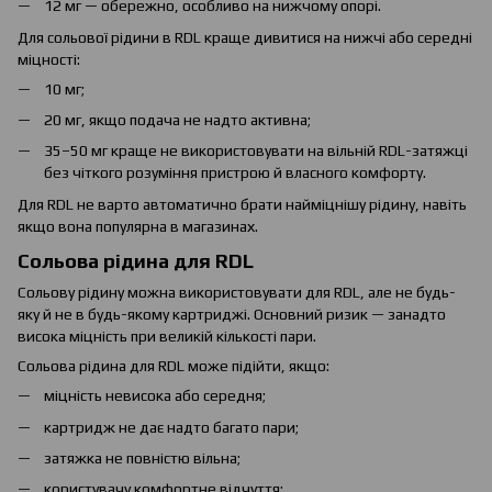
12 мг — обережно, особливо на нижчому опорі.
Для сольової рідини в RDL краще дивитися на нижчі або середні
міцності:
10 мг;
20 мг, якщо подача не надто активна;
35–50 мг краще не використовувати на вільній RDL-затяжці
без чіткого розуміння пристрою й власного комфорту.
Для RDL не варто автоматично брати найміцнішу рідину, навіть
якщо вона популярна в магазинах.
Сольова рідина для RDL
Сольову рідину можна використовувати для RDL, але не будь-
яку й не в будь-якому картриджі. Основний ризик — занадто
висока міцність при великій кількості пари.
Сольова рідина для RDL може підійти, якщо:
міцність невисока або середня;
картридж не дає надто багато пари;
затяжка не повністю вільна;
користувачу комфортне відчуття;