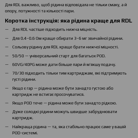
Для RDL важливо, щоб рідина відповідала не тільки смаку, а й
опору, потужності та кількості пари.
Коротка інструкція: яка рідина краще для RDL
Для RDL частіше підходить нижча міцність.
Для 0.4–0.6 Ом краще обирати 3–6 мг звичайної рідини.
Сольову рідину для RDL краще брати нижчої міцності.
50/50 — універсальний старт для багатьох POD.
60VG/40PG може дати більше пари й м’якшу подачу.
70/30 підходить тільки тим картриджам, які підтримують
густі рідини.
Якщо є гар — рідина може бути занадто густою або
картридж не встигає просочуватися.
Якщо POD тече — рідина може бути занадто рідкою.
Дуже солодкі рідини можуть швидше забруднювати
картридж.
Найкраща рідина — та, яка стабільно працює саме у вашій
POD-системі.