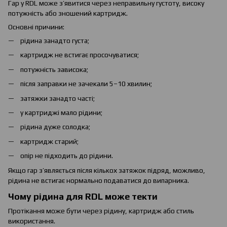
Гар у RDL може з’явитися через неправильну густоту, високу
потужність або зношений картридж.
Основні причини:
рідина занадто густа;
картридж не встигає просочуватися;
потужність зависока;
після заправки не зачекали 5–10 хвилин;
затяжки занадто часті;
у картриджі мало рідини;
рідина дуже солодка;
картридж старий;
опір не підходить до рідини.
Якщо гар з’являється після кількох затяжок підряд, можливо,
рідина не встигає нормально подаватися до випарника.
Чому рідина для RDL може текти
Протікання може бути через рідину, картридж або стиль
використання.