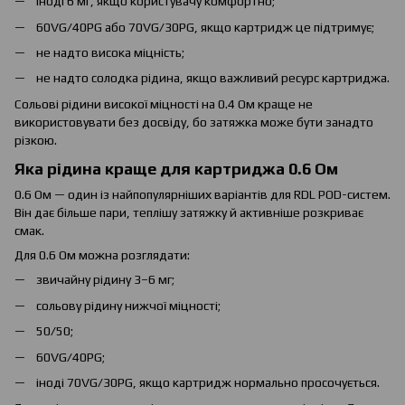
іноді 6 мг, якщо користувачу комфортно;
60VG/40PG або 70VG/30PG, якщо картридж це підтримує;
не надто висока міцність;
не надто солодка рідина, якщо важливий ресурс картриджа.
Сольові рідини високої міцності на 0.4 Ом краще не
використовувати без досвіду, бо затяжка може бути занадто
різкою.
Яка рідина краще для картриджа 0.6 Ом
0.6 Ом — один із найпопулярніших варіантів для RDL POD-систем.
Він дає більше пари, теплішу затяжку й активніше розкриває
смак.
Для 0.6 Ом можна розглядати:
звичайну рідину 3–6 мг;
сольову рідину нижчої міцності;
50/50;
60VG/40PG;
іноді 70VG/30PG, якщо картридж нормально просочується.