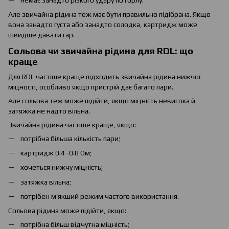
Але звичайна рідина теж має бути правильно підібрана. Якщо
вона занадто густа або занадто солодка, картридж може
швидше давати гар.
Сольова чи звичайна рідина для RDL: що
краще
Для RDL частіше краще підходить звичайна рідина нижчої
міцності, особливо якщо пристрій дає багато пари.
Але сольова теж може підійти, якщо міцність невисока й
затяжка не надто вільна.
Звичайна рідина частіше краще, якщо:
потрібна більша кількість пари;
картридж 0.4–0.8 Ом;
хочеться нижчу міцність;
затяжка вільна;
потрібен м’якший режим частого використання.
Сольова рідина може підійти, якщо:
потрібна більш відчутна міцність;