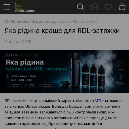
Вейп-Вікі
Яка рідина краще для RDL-затяжки
Яка рідина краще для RDL-затяжки
2 червня 2026
RDL-затяжка — це проміжний варіант між тугою
MTL
-затяжкою
та вільною DL-затяжкою. Вона дає більше пари, ніж класичний
MTL, але зазвичай залишається більш контрольованою, ніж
повністю вільна затяжка в потужних вейпах. Через це для RDL
важливо правильно підібрати рідину: вона має добре