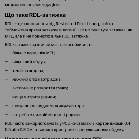
медичною рекомендацією.
Що таке RDL-затяжка
RDL — це скорочення від Restricted Direct Lung, тобто
“обмежена пряма затяжка в легені”. Це не така туга затяжка, як
MTL, але й не повністю вільна DL-затяжка.
RDL-затяжка зазвичай має такі особливості:
більше пари, ніж MTL;
вільніший обдув;
тепліша подача;
нижчий опір картриджа;
активніше розкриття смаку;
вища витрата рідини;
швидше розрядження акумулятора;
потреба в нижчій міцності рідини.
RDL часто використовують у POD-системах із картриджами 0.4,
0.6 або 0.8 Ом, а також у пристроях із регулюванням обдуву.