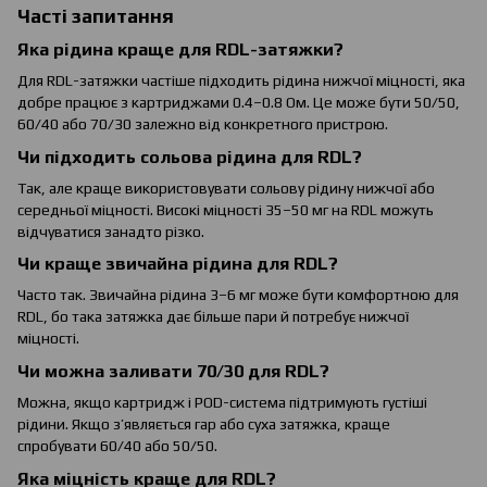
Часті запитання
Яка рідина краще для RDL-затяжки?
Для RDL-затяжки частіше підходить рідина нижчої міцності, яка
добре працює з картриджами 0.4–0.8 Ом. Це може бути 50/50,
60/40 або 70/30 залежно від конкретного пристрою.
Чи підходить сольова рідина для RDL?
Так, але краще використовувати сольову рідину нижчої або
середньої міцності. Високі міцності 35–50 мг на RDL можуть
відчуватися занадто різко.
Чи краще звичайна рідина для RDL?
Часто так. Звичайна рідина 3–6 мг може бути комфортною для
RDL, бо така затяжка дає більше пари й потребує нижчої
міцності.
Чи можна заливати 70/30 для RDL?
Можна, якщо картридж і POD-система підтримують густіші
рідини. Якщо з’являється гар або суха затяжка, краще
спробувати 60/40 або 50/50.
Яка міцність краще для RDL?