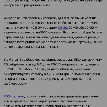
просочувати картридж, не бути занадто міцною, не давати гару
й нормально розкривати смак.
Якщо пояснити простими словами, для RDL-затяжки частіше
підходять рідини з нижчою міцністю, більш вільною подачею,
картриджами 0.4–0.8 Ом і складом
50/50
, 60/40 або 70/30 —
залежно від конкретної POD-системи. Якщо пристрій дає багато
пари, занадто міцна сольова рідина може відчуватися різко, а
занадто густа рідина може погано просочувати картридж, якщо
він не розрахований на такий склад.
У цій статті розберемо, яка рідина краще для RDL-затяжки, чим
RDL відрізняється від MTL, яке PG/VG вибрати, коли підходить
50/50, 60/40 або 70/30, яку міцність обирати, чи можна
використовувати сольову рідину, коли краще звичайна рідина
на органічному нікотині та як уникнути гару, протікання й
слабкого смаку.
POD-системи
, рідини та нікотиновмісна продукція призначені
тільки для повнолітніх користувачів. Нікотин викликає
залежність. Матеріал має інформаційний характер і не є