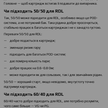
Головне — щоб картридж встигав її подавати до випарника.
Чи підходить 50/50 для RDL
Так, 50/50 може підходити для RDL, особливо якщо це POD-
система, а не потужний бак. Така рідина добре просочується,
стабільно працює в багатьох картриджах і не є занадто густою.
Переваги 50/50 для RDL:
добре подається в картридж;
зменшує ризик гару;
підходить для багатьох POD-систем;
дає помірну кількість пари;
добре працює на 0.6–0.8 Ом;
може підходити як для сольових, так і для звичайних рідин.
50/50 — хороший старт, якщо невідомо, яку густоту точно
підтримує картридж.
Чи підходить 60/40 для RDL
60/40 часто добре підходить для RDL, але потрібно розуміти,
чого саме більше — VG чи PG.