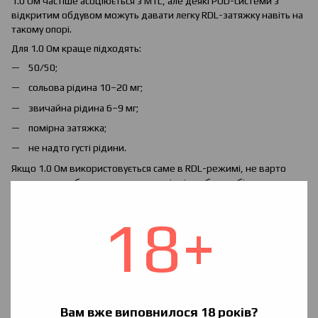
1.0 Ом частіше асоціюється з MTL, але деякі POD-системи з
відкритим обдувом можуть давати легку RDL-затяжку навіть на
такому опорі.
Для 1.0 Ом краще підходять:
50/50;
сольова рідина 10–20 мг;
звичайна рідина 6–9 мг;
помірна затяжка;
не надто густі рідини.
Якщо 1.0 Ом використовується саме в RDL-режимі, не варто
автоматично брати дуже високу міцність, бо при більш
відкритому обдуві вона може відчуватися сильніше.
18+
Яка рідина краще для потужнішого POD
Потужніші POD-системи частіше мають нижчий опір,
регулювання обдуву й більшу кількість пари. Для них краще
обирати рідини, які витримують активнішу подачу.
Для потужнішого RDL POD можуть підійти:
звичайні рідини 3–6 мг;
Вам вже виповнилося 18 років?