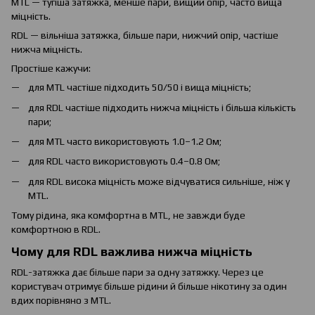
MTL — тугіша затяжка, менше пари, вищий опір, часто вища
міцність.
RDL — вільніша затяжка, більше пари, нижчий опір, частіше
нижча міцність.
Простіше кажучи:
для MTL частіше підходить 50/50 і вища міцність;
для RDL частіше підходить нижча міцність і більша кількість
пари;
для MTL часто використовують 1.0–1.2 Ом;
для RDL часто використовують 0.4–0.8 Ом;
для RDL висока міцність може відчуватися сильніше, ніж у
MTL.
Тому рідина, яка комфортна в MTL, не завжди буде
комфортною в RDL.
Чому для RDL важлива нижча міцність
RDL-затяжка дає більше пари за одну затяжку. Через це
користувач отримує більше рідини й більше нікотину за один
вдих порівняно з MTL.