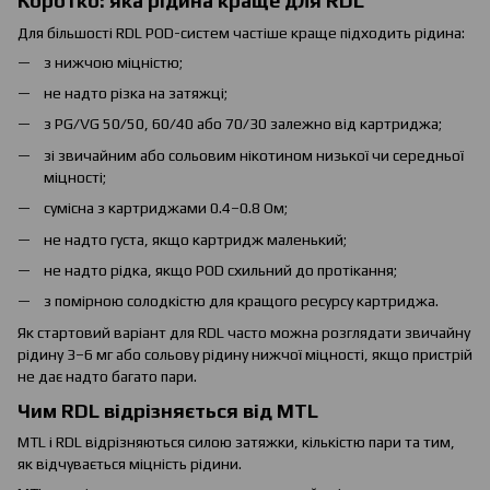
Коротко: яка рідина краще для RDL
Для більшості RDL POD-систем частіше краще підходить рідина:
з нижчою міцністю;
не надто різка на затяжці;
з PG/VG 50/50, 60/40 або 70/30 залежно від картриджа;
зі звичайним або сольовим нікотином низької чи середньої
міцності;
сумісна з картриджами 0.4–0.8 Ом;
не надто густа, якщо картридж маленький;
не надто рідка, якщо POD схильний до протікання;
з помірною солодкістю для кращого ресурсу картриджа.
Як стартовий варіант для RDL часто можна розглядати звичайну
рідину 3–6 мг або сольову рідину нижчої міцності, якщо пристрій
не дає надто багато пари.
Чим RDL відрізняється від MTL
MTL і RDL відрізняються силою затяжки, кількістю пари та тим,
як відчувається міцність рідини.