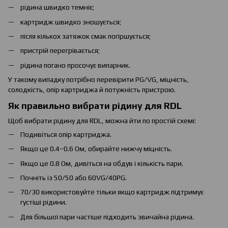
рідина швидко темніє;
картридж швидко зношується;
після кількох затяжок смак погіршується;
пристрій перегрівається;
рідина погано просочує випарник.
У такому випадку потрібно перевірити PG/VG, міцність,
солодкість, опір картриджа й потужність пристрою.
Як правильно вибрати рідину для RDL
Щоб вибрати рідину для RDL, можна йти по простій схемі:
Подивіться опір картриджа.
Якщо це 0.4–0.6 Ом, обирайте нижчу міцність.
Якщо це 0.8 Ом, дивіться на обдув і кількість пари.
Почніть із 50/50 або 60VG/40PG.
70/30 використовуйте тільки якщо картридж підтримує
густіші рідини.
Для більшої пари частіше підходить звичайна рідина.