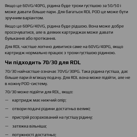
Якщо це 60VG/40PG, рідина буде трохи густішою за 50/50 і
може давати більше пари. Для багатьох RDL POD це може бути
зручним варіантом.
Якщо це 60PG/40VG, рідина буде рідшою. Вона може добре
просочуватися, але в деяких картриджах може давати
булькання або протікання.
Для RDL частіше логічно дивитися саме на 60VG/40PG, якщо
картридж нормально працює з трохи густішою рідиною.
Чи підходить 70/30 для RDL
70/30 найчастіше означає 70VG/30PG. Така рідина густіша, дає
більше пари й м’якшу подачу. Для RDL вона може підійти, але не
в кожну POD-систему.
70/30 може підійти для RDL, якщо:
картридж має нижчий опір;
отвори подачі рідини достатньо великі;
пристрій розрахований на густішу рідину;
затяжка вільніша;
потужності достатньо;