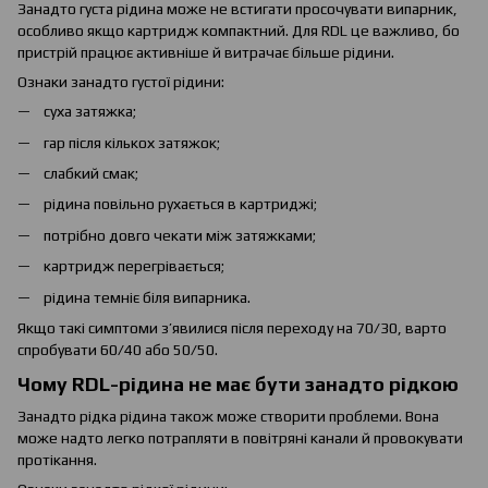
Занадто густа рідина може не встигати просочувати випарник,
особливо якщо картридж компактний. Для RDL це важливо, бо
пристрій працює активніше й витрачає більше рідини.
Ознаки занадто густої рідини:
суха затяжка;
гар після кількох затяжок;
слабкий смак;
рідина повільно рухається в картриджі;
потрібно довго чекати між затяжками;
картридж перегрівається;
рідина темніє біля випарника.
Якщо такі симптоми з’явилися після переходу на 70/30, варто
спробувати 60/40 або 50/50.
Чому RDL-рідина не має бути занадто рідкою
Занадто рідка рідина також може створити проблеми. Вона
може надто легко потрапляти в повітряні канали й провокувати
протікання.