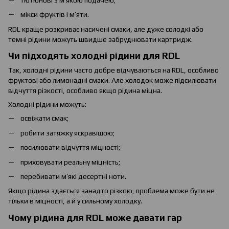
тютюнові з м’якою подачею;
мікси фруктів і м’яти.
RDL краще розкриває насичені смаки, але дуже солодкі або
темні рідини можуть швидше забруднювати картридж.
Чи підходять холодні рідини для RDL
Так, холодні рідини часто добре відчуваються на RDL, особливо
фруктові або лимонадні смаки. Але холодок може підсилювати
відчуття різкості, особливо якщо рідина міцна.
Холодні рідини можуть:
освіжати смак;
робити затяжку яскравішою;
посилювати відчуття міцності;
приховувати реальну міцність;
перебивати м’які десертні ноти.
Якщо рідина здається занадто різкою, проблема може бути не
тільки в міцності, а й у сильному холодку.
Чому рідина для RDL може давати гар