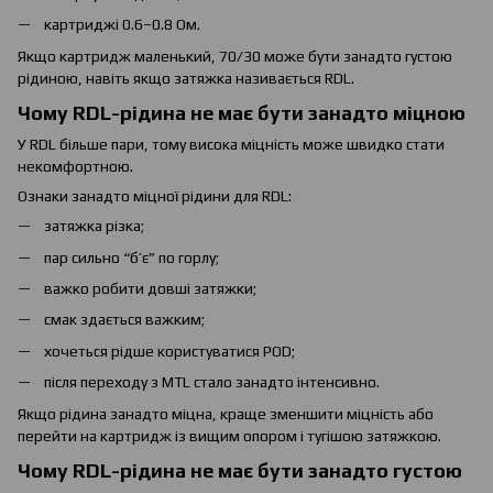
картриджі 0.6–0.8 Ом.
Якщо картридж маленький, 70/30 може бути занадто густою
рідиною, навіть якщо затяжка називається RDL.
Чому RDL-рідина не має бути занадто міцною
У RDL більше пари, тому висока міцність може швидко стати
некомфортною.
Ознаки занадто міцної рідини для RDL:
затяжка різка;
пар сильно “б’є” по горлу;
важко робити довші затяжки;
смак здається важким;
хочеться рідше користуватися POD;
після переходу з MTL стало занадто інтенсивно.
Якщо рідина занадто міцна, краще зменшити міцність або
перейти на картридж із вищим опором і тугішою затяжкою.
Чому RDL-рідина не має бути занадто густою