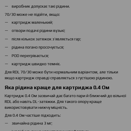
виробник допускає такі рідини.
70/30 може не підійти, якщо:
картридж маленький;
отвори подачі рідини вузькі;
після кількох затяжок з’являється гар;
рідина погано просочується;
POD перегрівається;
картридж швидко темніє.
Для RDL 70/30 може бути нормальним варіантом, але тільки
якщо картридж справді справляється з густішою рідиною.
Яка рідина краще для картриджа 0.4 Ом
Картридж 0.4 Ом зазвичай дає багато пари й ближчий до вільної
RDL або навіть DL-затяжки. Для такого опору краще
використовувати нижчу міцність.
Для 0.4 Ом частіше підходить:
звичайна рідина 3 мг;