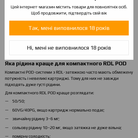
60VG/40PG;
Цей інтернет-магазин містить товари для повнолітніх осіб.
70VG/30PG, якщо картридж підтримує;
Щоб продовжити, підтвердіть свій вік
50/50, якщо потрібна стабільна подача;
Так, мені виповнилося 18 років
сольові рідини нижчої міцності;
не надто солодкі склади для довшого ресурсу.
Ні, мені не виповнилося 18 років
Чим потужніший пристрій, тим нижчою зазвичай має бути
міцність рідини.
Яка рідина краще для компактного RDL POD
Компактні POD-системи з RDL-затяжкою часто мають обмежену
потужність і невеликі картриджі. Тому для них не завжди
підходять дуже густі рідини.
Для компактного RDL POD краще розглядати:
50/50;
60VG/40PG, якщо картридж нормально подає;
звичайну рідину 3–6 мг;
сольову рідину 10–20 мг, якщо затяжка не дуже вільна;
помірну солодкість;