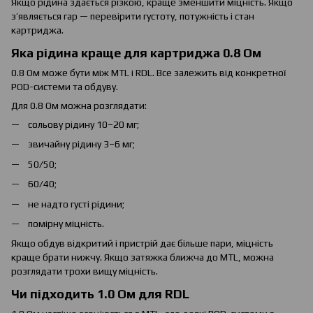
Якщо рідина здається різкою, краще зменшити міцність. Якщо
з’являється гар — перевірити густоту, потужність і стан
картриджа.
Яка рідина краще для картриджа 0.8 Ом
0.8 Ом може бути між MTL і RDL. Все залежить від конкретної
POD-системи та обдуву.
Для 0.8 Ом можна розглядати:
сольову рідину 10–20 мг;
звичайну рідину 3–6 мг;
50/50;
60/40;
не надто густі рідини;
помірну міцність.
Якщо обдув відкритий і пристрій дає більше пари, міцність
краще брати нижчу. Якщо затяжка ближча до MTL, можна
розглядати трохи вищу міцність.
Чи підходить 1.0 Ом для RDL