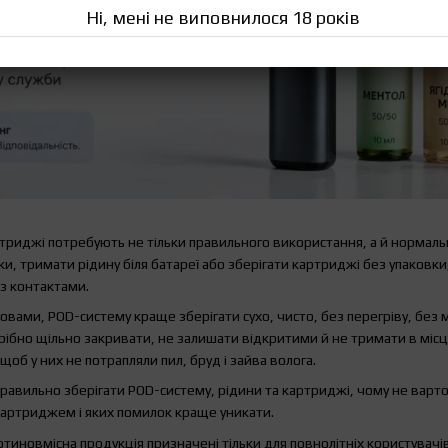
Ні, мені не виповнилося 18 років
триджі потребують не тільки правильного використання, а й нормальн
ки, тримати рідину біля батареї або зберігати картриджі без упаковки
з контактами.
вами, POD-систему краще зберігати сухо, чисто, без перегріву, без м
трібно щільно закривати, не залишати відкритими й не тримати в міс
 щоб у них не потрапляли пил, бруд і зайва волога.
 правильно зберігати POD-систему, рідини та картриджі, чому не варт
артриджем і яких помилок краще уникати.
тиновмісна продукція призначені тільки для повнолітніх користувачів.