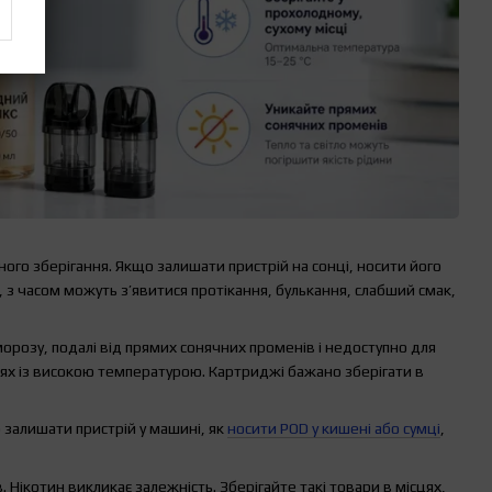
ого зберігання. Якщо залишати пристрій на сонці, носити його
, з часом можуть з’явитися протікання, булькання, слабший смак,
орозу, подалі від прямих сонячних променів і недоступно для
цях із високою температурою. Картриджі бажано зберігати в
о залишати пристрій у машині, як
носити POD у кишені або сумці
,
 Нікотин викликає залежність. Зберігайте такі товари в місцях,