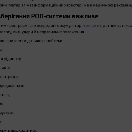
арин. Матеріал має інформаційний характер і не є медичною рекомен
зберігання POD-системи важливе
тим пристроєм, але всередині є акумулятор,
контакти
, датчик затяжк
вологу, пил, удари й неправильне положення.
же призвести до таких проблем:
и;
ся рідиною;
такти;
 картридж;
зряджається;
ться;
я;
ується;
;
ожуть пошкодитися.