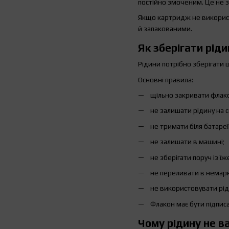
постійно змоченим. Це не з
Якщо картридж не використ
й запакованими.
Як зберігати рід
Рідини потрібно зберігати щ
Основні правила:
щільно закривати флако
не залишати рідину на с
не тримати біля батареї
не залишати в машині;
не зберігати поруч із їж
не переливати в немарк
не використовувати рід
Флакон має бути підпис
Чому рідину не 