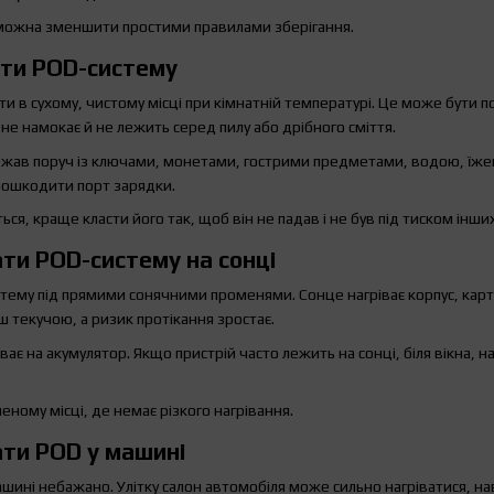
 можна зменшити простими правилами зберігання.
ати POD-систему
и в сухому, чистому місці при кімнатній температурі. Це може бути 
 не намокає й не лежить серед пилу або дрібного сміття.
ежав поруч із ключами, монетами, гострими предметами, водою, їже
пошкодити порт зарядки.
ся, краще класти його так, щоб він не падав і не був під тиском інши
ти POD-систему на сонці
тему під прямими сонячними променями. Сонце нагріває корпус, карт
ш текучою, а ризик протікання зростає.
ває на акумулятор. Якщо пристрій часто лежить на сонці, біля вікна, 
еному місці, де немає різкого нагрівання.
ти POD у машині
ині небажано. Улітку салон автомобіля може сильно нагріватися, нав