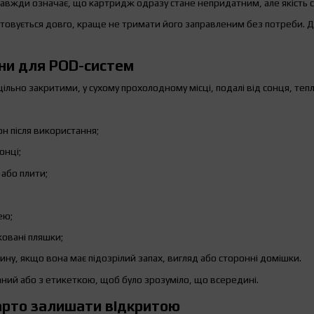
авжди означає, що картридж одразу стане непридатним, але якість см
овується довго, краще не тримати його заправленим без потреби. Д
ини для POD-систем
ільно закритими, у сухому прохолодному місці, подалі від сонця, тепла
н після використання;
онці;
 або плити;
ею;
овані пляшки;
ину, якщо вона має підозрілий запах, вигляд або сторонні домішки.
аний або з етикеткою, щоб було зрозуміло, що всередині.
варто залишати відкритою