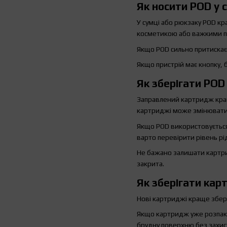
Як носити POD у 
У сумці або рюкзаку POD кр
косметикою або важкими 
Якщо POD сильно притискає
Якщо пристрій має кнопку,
Як зберігати PO
Заправлений картридж кращ
картриджі може змінюватис
Якщо POD використовується
варто перевірити рівень рі
Не бажано залишати картри
закрита.
Як зберігати кар
Нові картриджі краще зберіг
Якщо картридж уже розпаков
брудну поверхню без захис