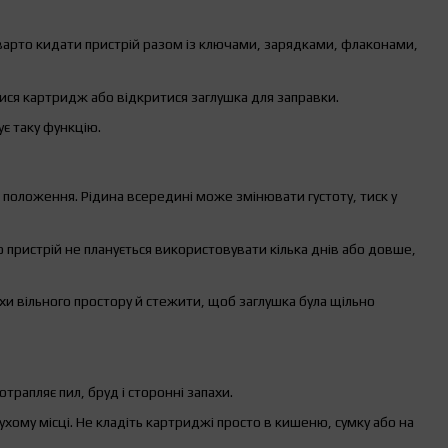
е варто кидати пристрій разом із ключами, зарядками, флаконами,
ся картридж або відкритися заглушка для заправки.
є таку функцію.
положення. Рідина всередині може змінювати густоту, тиск у
пристрій не планується використовувати кілька днів або довше,
 вільного простору й стежити, щоб заглушка була щільно
трапляє пил, бруд і сторонні запахи.
ому місці. Не кладіть картриджі просто в кишеню, сумку або на