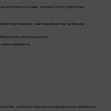
е може вплинути на смак, затяжку й роботу пристрою.
його вертикально, у чистому місці й так, щоб він не
 забруднитися або пошкодитися.
трібно перевірити:
нюватися, а матеріал усередині випарника може залишатися