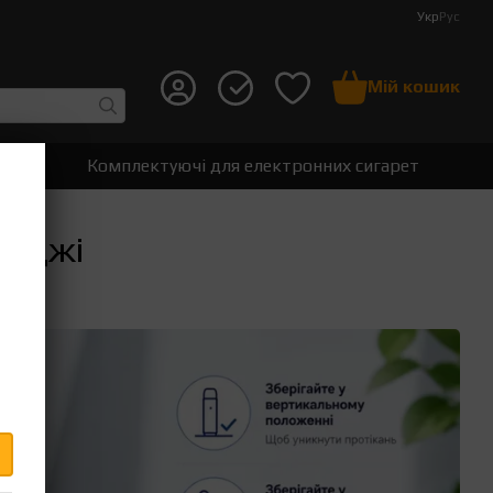
Укр
Рус
Мій кошик
т
Комплектуючі для електронних сигарет
риджі