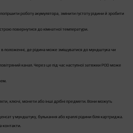
погіршити роботу акумулятора, змінити густоту рідини й зробити
истрою повернутися до кімнатної температури.
 в положенні, де рідина може зміщуватися до мундштука чи
повітряний канал. Через це під час наступної затяжки POD може
лем.
ихти, ключі, монети або інші дрібні предмети. Вони можуть
енсат у мундштуку, булькання або краплі рідини біля картриджа.
а контакти.