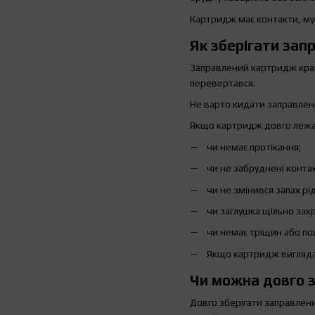
Картридж має контакти, мун
Як зберігати за
Заправлений картридж краще
перевертався.
Не варто кидати заправлени
Якщо картридж довго лежав
чи немає протікання;
чи не забруднені конта
чи не змінився запах рі
чи заглушка щільно зак
чи немає тріщин або п
Якщо картридж виглядає
Чи можна довго 
Довго зберігати заправлен