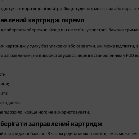
дштук і отвори подачі повітря. Якщо туди потрапляє пил або ворс, ц
правлений картридж окремо
 зберігати обережно. Якщо він не стоїть у пристрої, бажано тримати 
й картридж у сумку без упаковки або серветки. Він може підтікати,
 заправленим і не використовувався, перед встановленням у POD по
кти;
дини;
рита;
ошкоджень.
 підозріло, краще його не використовувати.
зберігати заправлений картридж
ий картридж небажано. З часом рідина може темніти, смак може змі