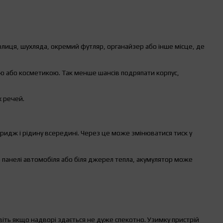
полиця, шухляда, окремий футляр, органайзер або інше місце, де
ю або косметикою. Так менше шансів подряпати корпус,
х речей.
ридж і рідину всередині. Через це може змінюватися тиск у
на панелі автомобіля або біля джерел тепла, акумулятор може
іть якщо надворі здається не дуже спекотно. Узимку пристрій