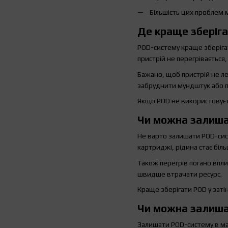
Більшість цих проблем
Де краще зберіг
POD-систему краще зберігат
пристрій не перегрівається,
Бажано, щоб пристрій не л
забруднити мундштук або 
Якщо POD не використовуєть
Чи можна залиша
Не варто залишати POD-сис
картриджі, рідина стає біль
Також перегрів погано впли
швидше втрачати ресурс.
Краще зберігати POD у затін
Чи можна залиша
Залишати POD-систему в маш