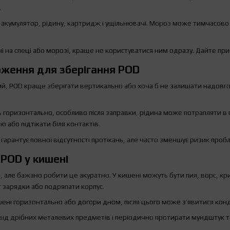
.
акумулятор, рідину, картридж і ущільнювачі. Мороз може тимчасово 
і на спеці або морозі, краще не користуватися ним одразу. Дайте пр
ження для зберігання POD
, POD краще зберігати вертикально або хоча б не залишати надовго
 горизонтально, особливо після заправки, рідина може потрапляти в 
 або підтікати біля контактів.
арантує повної відсутності протікань, але часто зменшує ризик проб
POD у кишені
 але бажано робити це акуратно. У кишені можуть бути пил, ворс, кр
 зарядки або подряпати корпус.
ені горизонтально або догори дном, після цього може з’явитися конд
ід дрібних металевих предметів і періодично протирати мундштук т