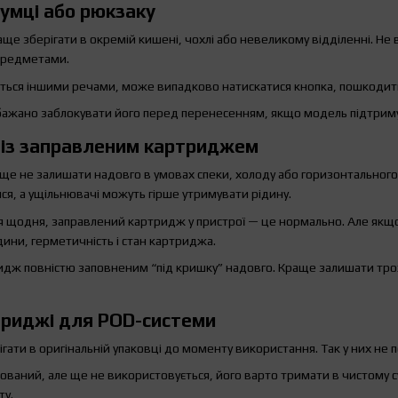
сумці або рюкзаку
аще зберігати в окремій кишені, чохлі або невеликому відділенні. Н
предметами.
ться іншими речами, може випадково натискатися кнопка, пошкодити
 бажано заблокувати його перед перенесенням, якщо модель підтриму
D із заправленим картриджем
е не залишати надовго в умовах спеки, холоду або горизонтального 
я, а ущільнювачі можуть гірше утримувати рідину.
 щодня, заправлений картридж у пристрої — це нормально. Але якщо 
дини, герметичність і стан картриджа.
дж повністю заповненим “під кришку” надовго. Краще залишати трохи
триджі для POD-системи
ати в оригінальній упаковці до моменту використання. Так у них не по
аний, але ще не використовується, його варто тримати в чистому сух
ту.