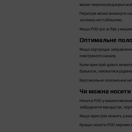
може переохолоджуватися
Перегрів може вплинути на 
затяжку нестабільною.
Якщо POD усе ж був у машин
Оптимальне поло
Якщо картридж заправлений
повітряного каналу.
Коли пристрій довго лежить
булькати, плюватися рідиною
Вертикальне положення не г
Чи можна носити 
Носити POD у кишені можна,
забруднити мундштук, порт
Якщо пристрій лежить у киш
Краще носити POD окремо в