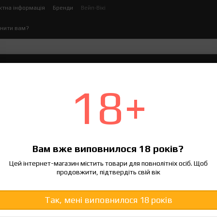
ктна інформація
Бренди
Вейп-Вікі
нити вам?
ектронних сигарет
Рідина для електронних сигаре
18+
ерігати POD-систему, рідини та картриджі
и POD-систему, рідини та карт
Вам вже виповнилося 18 років?
Цей інтернет-магазин містить товари для повнолітніх осіб. Щоб
продовжити, підтвердіть свій вік
Так, мені виповнилося 18 років