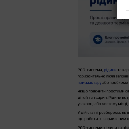
POD-система,
рідини
та кар
горизонтально після заправ
присмак гару
або проблеми 
Якщо пояснити простими сло
дітей та тварин. Рідини по
упаковці або чистому місці,
У цій статті розберемо, як
що робити з заправленим к
POD-системи, рідини та ніко