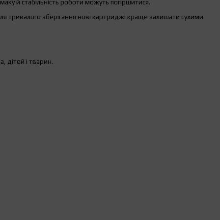
аку й стабільність роботи можуть погіршитися.
ля тривалого зберігання нові картриджі краще залишати сухими
, дітей і тварин.