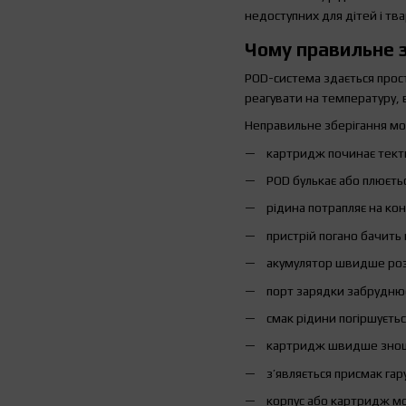
недоступних для дітей і тв
Чому правильне 
POD-система здається прос
реагувати на температуру, 
Неправильне зберігання мо
картридж починає тект
POD булькає або плюєть
рідина потрапляє на кон
пристрій погано бачить
акумулятор швидше ро
порт зарядки забруднює
смак рідини погіршуєтьс
картридж швидше знош
з’являється присмак гару
корпус або картридж м