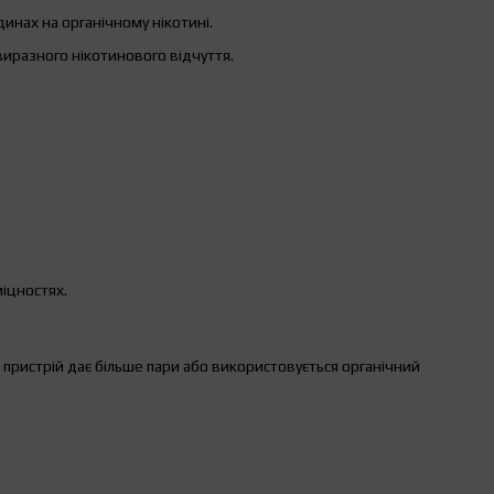
динах на органічному нікотині.
иразного нікотинового відчуття.
міцностях.
пристрій дає більше пари або використовується органічний