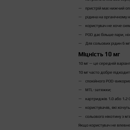
пристрій має нижчий опі
рідина на органічному н
користувач не хоче силь
POD дає більше пари, н
Для сольових рідин 6 м
Міцність 10 мг
10 мг — це середній варіан
10 мг часто добре підходит
спокійного POD-викорис
MTL-затяжки;
картриджів 1.0 або 1.2 
користувачів, які хочуть
сольового нікотину з м
Якщо користувач не впевнен