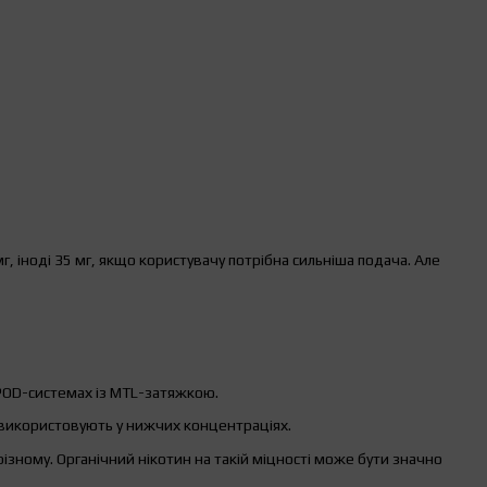
, іноді 35 мг, якщо користувачу потрібна сильніша подача. Але
 POD-системах із MTL-затяжкою.
о використовують у нижчих концентраціях.
різному. Органічний нікотин на такій міцності може бути значно