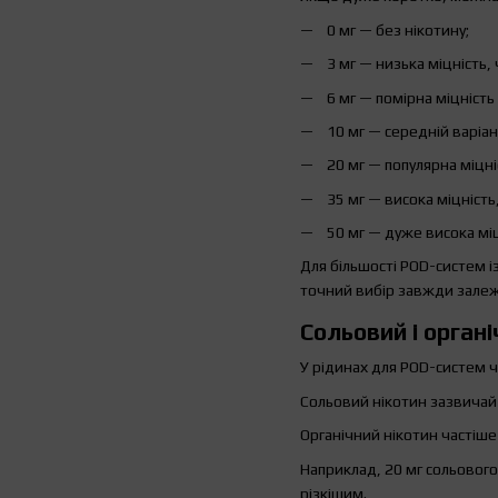
0 мг — без нікотину;
3 мг — низька міцність, 
6 мг — помірна міцніст
10 мг — середній варіан
20 мг — популярна міцн
35 мг — висока міцність
50 мг — дуже висока міц
Для більшості POD-систем і
точний вибір завжди залеж
Сольовий і органі
У рідинах для POD-систем ч
Сольовий нікотин зазвичай 
Органічний нікотин частіше
Наприклад, 20 мг сольового
різкішим.