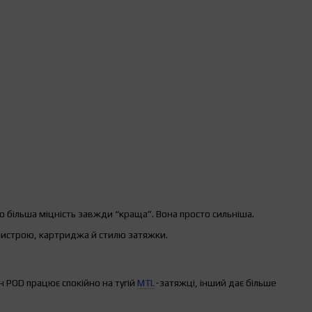
що більша міцність завжди “краща”. Вона просто сильніша.
ристрою, картриджа й стилю затяжки.
н POD працює спокійно на тугій
MTL
-затяжці, інший дає більше