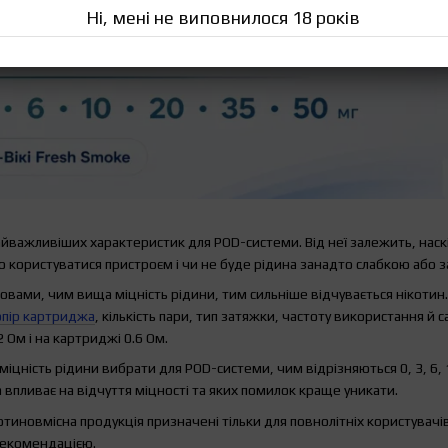
Ні, мені не виповнилося 18 років
айважливіших характеристик для POD-системи. Від неї залежить, наск
 користуватися пристроєм і чи не буде рідина занадто слабкою або 
вами, чим вища міцність рідини, тим сильніше відчувається нікотин.
опір картриджа
, кількість пари, тип затяжки, частоту використання й
 Ом і на картриджі 0.6 Ом.
 міцність рідини вибрати для POD-системи, чим відрізняються 0, 3, 6, 
а впливає на відчуття міцності та яких помилок краще уникати.
отиновмісна продукція призначені тільки для повнолітніх користувачі
рекомендацією.