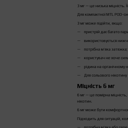
3 мг — це низька міцність. 
Для компактної MTL POD-си
3 мг може підійти, якщо:
пристрій дає багато пар
використовується нижчи
потрібна м’яка затяжка;
користувач не хоче сил
рідина на органічному н
Для сольового нікотину 
Міцність 6 мг
6 мг — це помірна міцність
нікотин.
6 мг може бути комфортною 
Підходить для ситуацій, кол
потрібна м’яка або сер