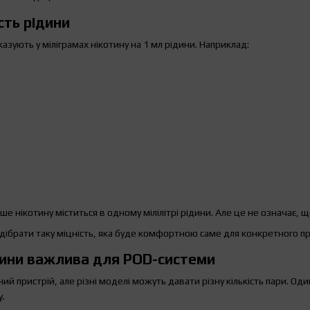
сть рідини
азують у міліграмах нікотину на 1 мл рідини. Наприклад:
ше нікотину міститься в одному мілілітрі рідини. Але це не означає, 
дібрати таку міцність, яка буде комфортною саме для конкретного п
дини важлива для POD-системи
й пристрій, але різні моделі можуть давати різну кількість пари. Оди
у.