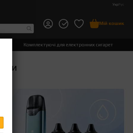
Укр
Рус
Мій кошик
т
Комплектуючі для електронних сигарет
теми