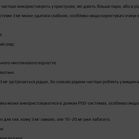
Її частіше використовують у пристроях, які дають більше пари, або в рі
стеми 3 мг може здатися слабкою, особливо якщо користувач очікує в
и;
й опір;
ьного нікотинового відчуття;
ікотині.
3 мг зустрічається рідше, бо сольові рідини частіше роблять у вищих 
, яка може використовуватися в деяких POD-системах, особливо якщо 
для тих, кому 3 мг замало, але 10–20 мг уже забагато.
и:
едня подача;