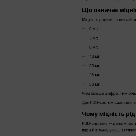
Що означає міцні
Міцність рідини зазвичай вк
0 мг;
3 мг;
6 мг;
10 мг;
20 мг;
35 мг;
50 мг.
Чим більша цифра, тим біль
Для POD-систем важливо пі
Чому міцність рі
POD-система — це компактни
пари й вільнішу RDL-затяжк