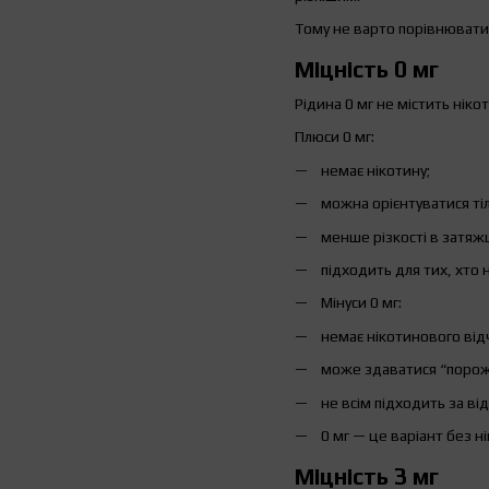
Тому не варто порівнювати 
Міцність 0 мг
Рідина 0 мг не містить ніко
Плюси 0 мг:
немає нікотину;
можна орієнтуватися тіл
менше різкості в затяжц
підходить для тих, хто 
Мінуси 0 мг:
немає нікотинового від
може здаватися “порожн
не всім підходить за ві
0 мг — це варіант без н
Міцність 3 мг