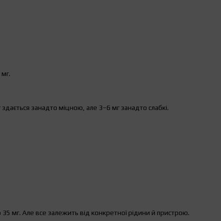
 мг.
 здається занадто міцною, але 3–6 мг занадто слабкі.
 35 мг. Але все залежить від конкретної рідини й пристрою.