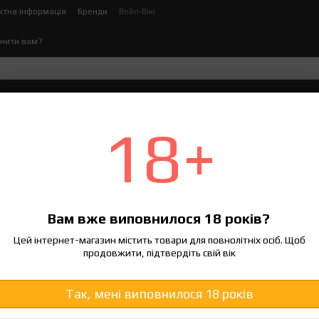
ктна інформація
Бренди
Вейп-Вікі
нити вам?
ектронних сигарет
Рідина для електронних сигаре
18+
іцність рідини вибрати для POD-системи
ь рідини вибрати для POD-сис
Вам вже виповнилося 18 років?
Цей інтернет-магазин містить товари для повнолітніх осіб. Щоб
продовжити, підтвердіть свій вік
Так, мені виповнилося 18 років