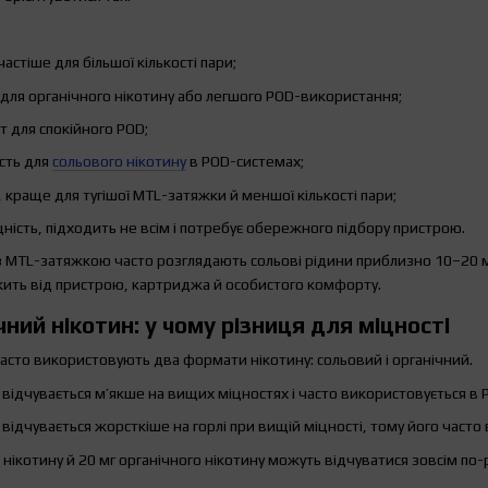
частіше для більшої кількості пари;
ь для органічного нікотину або легшого POD-використання;
т для спокійного POD;
ість для
сольового нікотину
в POD-системах;
, краще для тугішої MTL-затяжки й меншої кількості пари;
ність, підходить не всім і потребує обережного підбору пристрою.
з MTL-затяжкою часто розглядають сольові рідини приблизно 10–20 мг
ить від пристрою, картриджа й особистого комфорту.
чний нікотин: у чому різниця для міцності
асто використовують два формати нікотину: сольовий і органічний.
відчувається м’якше на вищих міцностях і часто використовується в
 відчувається жорсткіше на горлі при вищій міцності, тому його част
 нікотину й 20 мг органічного нікотину можуть відчуватися зовсім по-