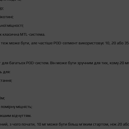
р;
ікотині;
ної міцності;
іж класична MTL-система.
г теж може бути, але частіше POD-сегмент використовує 10, 20 або 35
т для багатьох POD-систем. Він може бути зручним для тих, кому 20 мг
ь для:
тання;
Ом;
 помірну міцність;
’якшим відчуттям.
ий, з чого почати, 10 мг може бути більш м’яким стартом, ніж 20 або