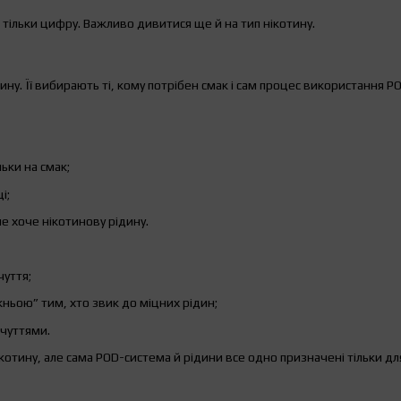
тільки цифру. Важливо дивитися ще й на тип нікотину.
тину. Її вибирають ті, кому потрібен смак і сам процес використання P
ьки на смак;
і;
не хоче нікотинову рідину.
чуття;
ьою” тим, хто звик до міцних рідин;
дчуттями.
ікотину, але сама POD-система й рідини все одно призначені тільки дл