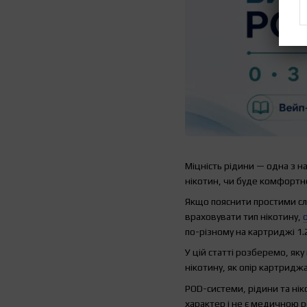
Міцність рідини — одна з н
нікотин, чи буде комфортно
Якщо пояснити простими сло
враховувати тип нікотину,
по-різному на картриджі 1.2
У цій статті розберемо, яку
нікотину, як опір картридж
POD-системи, рідини та нік
характер і не є медичною 