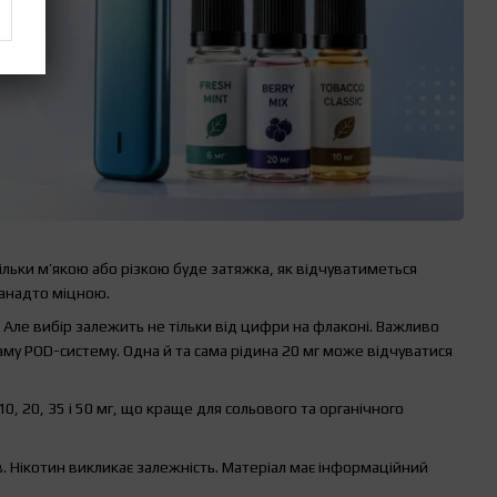
ільки м’якою або різкою буде затяжка, як відчуватиметься
занадто міцною.
 Але вибір залежить не тільки від цифри на флаконі. Важливо
 саму POD-систему. Одна й та сама рідина 20 мг може відчуватися
10, 20, 35 і 50 мг, що краще для сольового та органічного
в. Нікотин викликає залежність. Матеріал має інформаційний