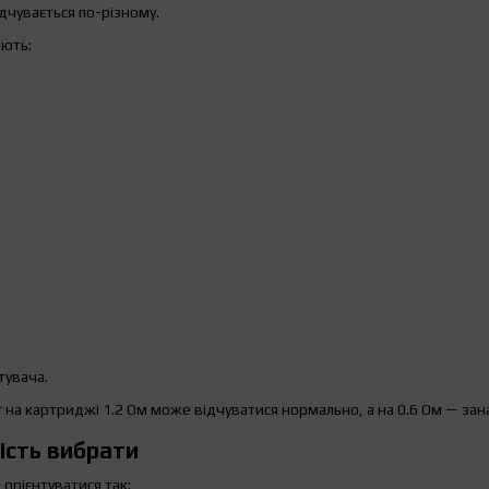
ідчувається по-різному.
ають:
тувача.
г на картриджі 1.2 Ом може відчуватися нормально, а на 0.6 Ом — зан
ність вибрати
орієнтуватися так: