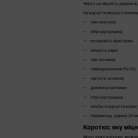
Через це міцність рідини в
На відчуття міцності вплив
тип нікотину;
опір картриджа;
потужність пристрою;
кількість пари;
тип затяжки;
співвідношення PG/VG;
частота затяжок;
довжина затяжки;
стан картриджа;
особисті відчуття корис
Наприклад, рідина 20 м
Коротко: яку міц
Якщо дуже коротко, можна 