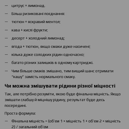
цитрус + лимонад.
Більш ризиковані поєднання:
тютюн + яскравий ментол;
кава + кислі фрукти;
десерт + холодний лимонад;
ягода + тютюн, якщо смаки дуже насичені;
кілька дуже солодких рідин одночасно;
багато різних залишків в одному картриджі.
Чим більше смаків змішано, тим вищий шанс отримати
“кашу” замість нормального смаку.
Чи можна змішувати рідини різної міцності
Так, але потрібно розуміти, якою буде фінальна міцність. Якщо
змішати слабшу й міцнішу рідину, результат буде десь
посередині.
Проста формула:
Фінальна міцність = (об’єм 1 × міцність 1 + об’єм 2 × міцність
2) / загальний об’єм