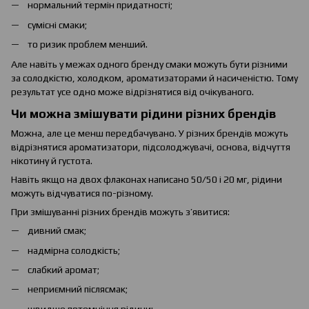
нормальний термін придатності;
сумісні смаки;
то ризик проблем менший.
Але навіть у межах одного бренду смаки можуть бути різними
за солодкістю, холодком, ароматизаторами й насиченістю. Тому
результат усе одно може відрізнятися від очікуваного.
Чи можна змішувати рідини різних брендів
Можна, але це менш передбачувано. У різних брендів можуть
відрізнятися ароматизатори, підсолоджувачі, основа, відчуття
нікотину й густота.
Навіть якщо на двох флаконах написано 50/50 і 20 мг, рідини
можуть відчуватися по-різному.
При змішуванні різних брендів можуть з’явитися:
дивний смак;
надмірна солодкість;
слабкий аромат;
неприємний післясмак;
швидше потемніння рідини;