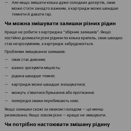
Але якщо змішати кілька дуже солодких десертів, смак
може стати занадто важким, а картридж може швидше
темніти й давати гар.
Чи можна змішувати залишки різних рідин
Краще не робити з картриджа “збірник залишків”. Якщо
постійно доливати різні рідини по кілька крапель, смак швидко
стає незрозумілим, а картридж забруднюється.
Проблеми змішування залишків:
смак стає дивним;
важко зрозуміти міцність;
рідина швидше темніє;
картридж може швидше зношуватися;
можуть з’явитися булькання або протікання;
попередні смаки перебивають нові.
Якщо залишки схожі за смаком і складом — це менш
ризиковано. Якщо зовсім різні — краще не змішувати.
Чи потрібно настоювати змішану рідину