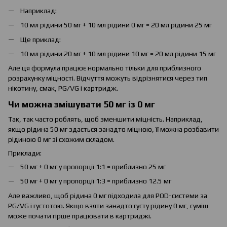
Наприклад:
10 мл рідини 50 мг + 10 мл рідини 0 мг = 20 мл рідини 25 мг
Ще приклад:
10 мл рідини 20 мг + 10 мл рідини 10 мг = 20 мл рідини 15 мг
Але ця формула працює нормально тільки для приблизного
розрахунку міцності. Відчуття можуть відрізнятися через тип
нікотину, смак, PG/VG і картридж.
Чи можна змішувати 50 мг із 0 мг
Так, так часто роблять, щоб зменшити міцність. Наприклад,
якщо рідина 50 мг здається занадто міцною, її можна розбавити
рідиною 0 мг зі схожим складом.
Приклади:
50 мг + 0 мг у пропорції 1:1 = приблизно 25 мг
50 мг + 0 мг у пропорції 1:3 = приблизно 12.5 мг
Але важливо, щоб рідина 0 мг підходила для POD-системи за
PG/VG і густотою. Якщо взяти занадто густу рідину 0 мг, суміш
може почати гірше працювати в картриджі.