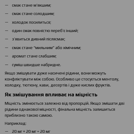
смак стане м’якшим;
смак стане солодшим;
холодок посилиться;
один смак повністю переб’є інший;
з’явиться дивний післясмак;
смак стане “мильним” або хімічним;
аромат стане слабшим;
суміш швидше набридне.
Якщо змішувати дуже насичені рідини, вони можуть
конфліктувати між собою. Особливо це стосується ментолу,
холодку, тютюну, кави, десертів і дуже кислих фруктів.
Як змішування впливає на міцність
Міцність змінюється залежно від пропорцій. Якщо змішати дві
рідини однакової міцності, фінальна міцність залишиться
приблизно такою самою.
Наприклад:
20 мг + 20 мг = 20 мг