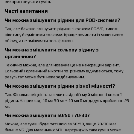
використовувати суміш.
Часті запитання
Чи можна змішувати рідини для POD-системи?
Так, але бажано змішувати рідини зі схожим PG/VG, типом
нікотину й сумісними смаками. Краще починати із маленького
об’єму, а не змішувати весь флакон.
Чи можна змішувати сольову рідину з
органічною?
Технічно можна, але для новачка це не найкращий варіант.
Сольовий і органічний нікотин по-різному відчуваються, тому
результат може бути непередбачуваним.
Чи можна змішувати рідини різної міцності?
Так. Фінальна міцність залежить від об’єму й міцності кожної
рідини. Наприклад, 10 мл 50 мг + 10 мл 0 мг дадуть приблизно 25
мг.
Чи можна змішувати 50/50 і 70/30?
Можна, але суміш буде густішою за 50/50, якщо 70/30 має
більше VG. Для маленьких MTL-картриджів така суміш може