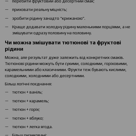
перебити фруктовий або десертний смак;
приховати реальну міцність;
зробити рідину занадто “крижаною”.
Краще додавати холодну рідину маленькими порціями, а не
змішувати одразу половину на половину.
Чи можна змішувати тютюнові та фруктові
рідини
Можна, але результат дуже залежить від конкретних смаків.
Тютюнові рідини можуть бути сухими, солодкими, горіховими,
карамельними або класичними. Фрукти теж бувають кислими,
солодкими, холодними або десертними.
Більш логічні поєднання:
тютюн + ваніль;
тютюн + карамель;
тютюн + горіх;
тютюн + яблуко;
тютюн + легка ягода.
Більш ризиковані: