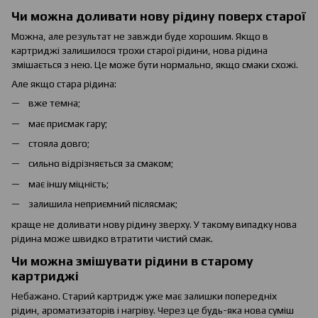
Чи можна доливати нову рідину поверх старої
Можна, але результат не завжди буде хорошим. Якщо в
картриджі залишилося трохи старої рідини, нова рідина
змішається з нею. Це може бути нормально, якщо смаки схожі.
Але якщо стара рідина:
вже темна;
має присмак гару;
стояла довго;
сильно відрізняється за смаком;
має іншу міцність;
залишила неприємний післясмак;
краще не доливати нову рідину зверху. У такому випадку нова
рідина може швидко втратити чистий смак.
Чи можна змішувати рідини в старому
картриджі
Небажано. Старий картридж уже має залишки попередніх
рідин, ароматизаторів і нагріву. Через це будь-яка нова суміш