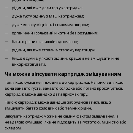
рідини, які вже дали гар у картриджі;
дуже густу рідину з MTL-картриджем;
дуже високу міцність із нижчим опором;
органічний і сольовий нікотин без розуміння;
багато різних залишків одночасно;
рідини, які вже стояли в старому картриджі.
Якщо є сумнів у якості рідини, краще її не змішувати й не
використовувати.
Чи можна зіпсувати картридж змішуванням
Так, якщо суміш не підходить до картриджа. Наприклад, якщо
вона занадто густа, занадто солодка або погано просочується,
картридж може швидко дати присмак гару.
Також картридж може швидше забруднюватися, якщо
змішувати багато солодких або темних рідин.
Зіпсувати картридж можна не самим фактом змішування, а
невдалою сумішшю, яка не підходить за густотою, міцністю або
складом.