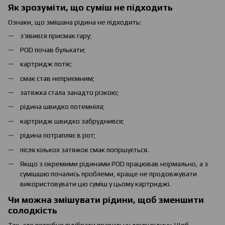
Як зрозуміти, що суміш не підходить
Ознаки, що змішана рідина не підходить:
з’явився присмак гару;
POD почав булькати;
картридж потік;
смак став неприємним;
затяжка стала занадто різкою;
рідина швидко потемніла;
картридж швидко забруднився;
рідина потрапляє в рот;
після кількох затяжок смак погіршується.
Якщо з окремими рідинами POD працював нормально, а з
сумішшю почались проблеми, краще не продовжувати
використовувати цю суміш у цьому картриджі.
Чи можна змішувати рідини, щоб зменшити
солодкість
Так, але потрібно підібрати правильну другу рідину. Щоб