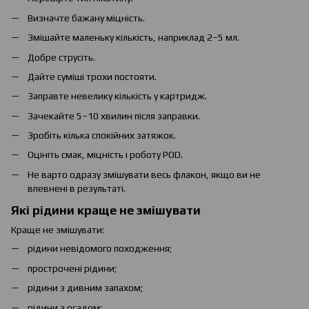
Визначте бажану міцність.
Змішайте маленьку кількість, наприклад 2–5 мл.
Добре струсіть.
Дайте суміші трохи постояти.
Заправте невелику кількість у картридж.
Зачекайте 5–10 хвилин після заправки.
Зробіть кілька спокійних затяжок.
Оцініть смак, міцність і роботу POD.
Не варто одразу змішувати весь флакон, якщо ви не
впевнені в результаті.
Які рідини краще не змішувати
Краще не змішувати:
рідини невідомого походження;
прострочені рідини;
рідини з дивним запахом;
рідини з осадом;