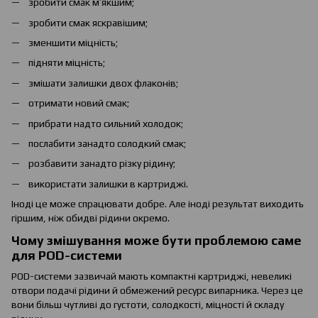
зробити смак м’якшим;
зробити смак яскравішим;
зменшити міцність;
підняти міцність;
змішати залишки двох флаконів;
отримати новий смак;
прибрати надто сильний холодок;
послабити занадто солодкий смак;
розбавити занадто різку рідину;
використати залишки в картриджі.
Іноді це може спрацювати добре. Але іноді результат виходить
гіршим, ніж обидві рідини окремо.
Чому змішування може бути проблемою саме
для POD-системи
POD-системи зазвичай мають компактні картриджі, невеликі
отвори подачі рідини й обмежений ресурс випарника. Через це
вони більш чутливі до густоти, солодкості, міцності й складу