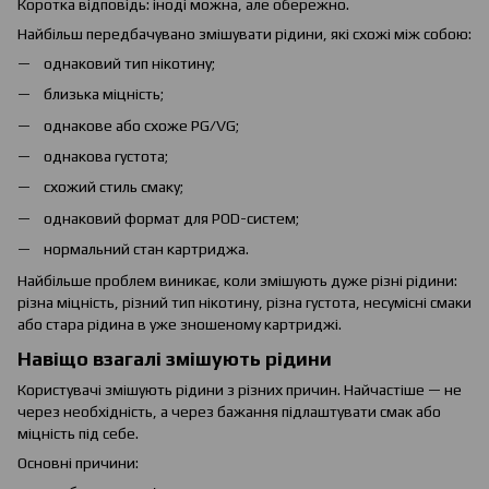
Коротка відповідь: іноді можна, але обережно.
Найбільш передбачувано змішувати рідини, які схожі між собою:
однаковий тип нікотину;
близька міцність;
однакове або схоже PG/VG;
однакова густота;
схожий стиль смаку;
однаковий формат для POD-систем;
нормальний стан картриджа.
Найбільше проблем виникає, коли змішують дуже різні рідини:
різна міцність, різний тип нікотину, різна густота, несумісні смаки
або стара рідина в уже зношеному картриджі.
Навіщо взагалі змішують рідини
Користувачі змішують рідини з різних причин. Найчастіше — не
через необхідність, а через бажання підлаштувати смак або
міцність під себе.
Основні причини: