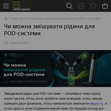
Вейп-Вікі
Чи можна змішувати рідини для POD-системи
Чи можна змішувати рідини для
POD-системи
29 травня 2026
Змішування рідин для POD-системи — популярна тема серед
користувачів. Хтось хоче зробити смак м’якшим, хтось змішує
залишки двох флаконів, хтось намагається зменшити
міцність
, а
хтось просто хоче отримати новий смак. На перший погляд усе