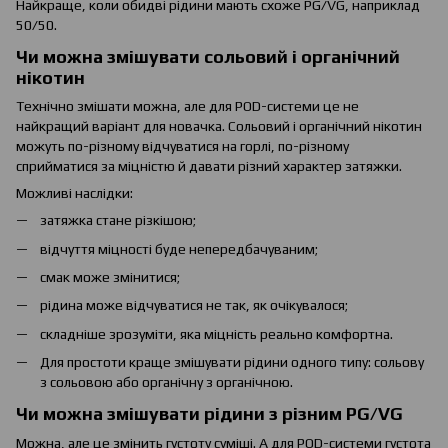
Найкраще, коли обидві рідини мають схоже PG/VG, наприклад
50/50.
Чи можна змішувати сольовий і органічний
нікотин
Технічно змішати можна, але для POD-системи це не
найкращий варіант для новачка. Сольовий і органічний нікотин
можуть по-різному відчуватися на горлі, по-різному
сприйматися за міцністю й давати різний характер затяжки.
Можливі наслідки:
затяжка стане різкішою;
відчуття міцності буде непередбачуваним;
смак може змінитися;
рідина може відчуватися не так, як очікувалося;
складніше зрозуміти, яка міцність реально комфортна.
Для простоти краще змішувати рідини одного типу: сольову
з сольовою або органічну з органічною.
Чи можна змішувати рідини з різним PG/VG
Можна, але це змінить густоту суміші. А для POD-системи густота