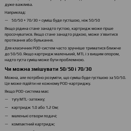
дуже важлива.
Наприклад:
50/50 + 70/30 = суміш буде густішою, ніж 50/50
Якщо рідина стане занадто густою, картридж може гірше
просочуватися. Якщо стане занадто рідкою, може з’явитися
протікання або булькання.
Для класичних POD-систем часто зручніше триматися ближче
до 50/50. Якщо картридж маленький, MTL і з вищим опором,
надто густа суміш може бути проблемною.
Чи можна змішувати 50/50 і 70/30
Можна, але потрібно розуміти, що суміш буде густішою за 50/50.
Це може підійти не кожному POD-картриджу.
Якщо POD-система має:
тугу MTL-затяжку;
картридж 1.0 або 1.2 Ом;
маленькі отвори подачі;
компактний картридж;