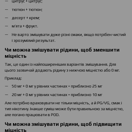
цитрус + цитрус;
тютюн + тютюн;
десерт + крем;
м’ята + фрукт.
Не варто змішувати дуже різні смаки, якщо потрібен чистий
і зрозумілий результат.
Чи можна змішувати рідини, щоб зменшити
міцність
Так, це один із найпоширеніших варіантів змішування. Для
цього зазвичай додають рідину з нижчою міцністю або 0 мг.
Приклад:
50 мг + 0 мг у рівних частинах = приблизно 25 мг
20 мг + 0 мг у рівних частинах = приблизно 10 мг
Але потрібно враховувати не тільки міцність, а й PG/VG, смак і
тип нікотину. Інакше суміш може бути правильною за міцністю,
але погано працювати в POD.
Чи можна змішувати рідини, щоб підвищити
міцність