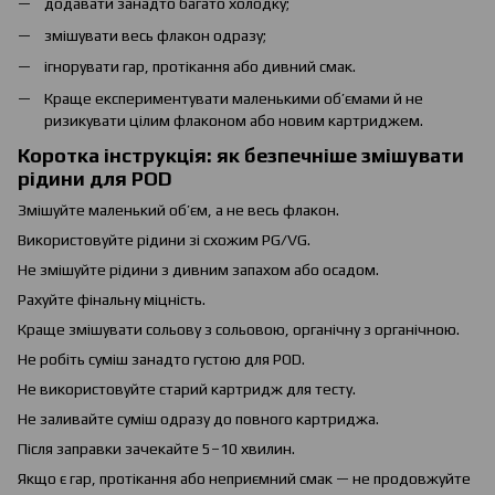
додавати занадто багато холодку;
змішувати весь флакон одразу;
ігнорувати гар, протікання або дивний смак.
Краще експериментувати маленькими об’ємами й не
ризикувати цілим флаконом або новим картриджем.
Коротка інструкція: як безпечніше змішувати
рідини для POD
Змішуйте маленький об’єм, а не весь флакон.
Використовуйте рідини зі схожим PG/VG.
Не змішуйте рідини з дивним запахом або осадом.
Рахуйте фінальну міцність.
Краще змішувати сольову з сольовою, органічну з органічною.
Не робіть суміш занадто густою для POD.
Не використовуйте старий картридж для тесту.
Не заливайте суміш одразу до повного картриджа.
Після заправки зачекайте 5–10 хвилин.
Якщо є гар, протікання або неприємний смак — не продовжуйте