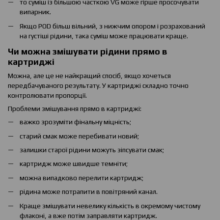
то суміш із більшою часткою VG може гірше просочувати
випарник.
Якщо POD більш вільний, з нижчим опором і розрахований
на густіші рідини, така суміш може працювати краще.
Чи можна змішувати рідини прямо в
картриджі
Можна, але це не найкращий спосіб, якщо хочеться
передбачуваного результату. У картриджі складно точно
контролювати пропорції.
Проблеми змішування прямо в картриджі:
важко зрозуміти фінальну міцність;
старий смак може перебивати новий;
залишки старої рідини можуть зіпсувати смак;
картридж може швидше темніти;
можна випадково перелити картридж;
рідина може потрапити в повітряний канал.
Краще змішувати невелику кількість в окремому чистому
флаконі, а вже потім заправляти картридж.