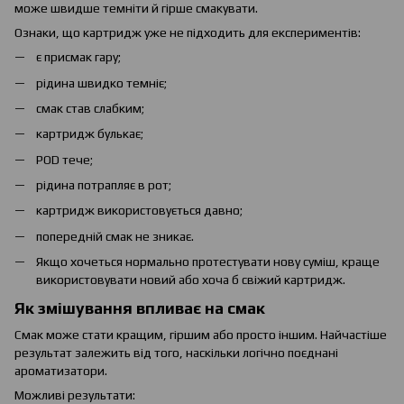
може швидше темніти й гірше смакувати.
Ознаки, що картридж уже не підходить для експериментів:
є присмак гару;
рідина швидко темніє;
смак став слабким;
картридж булькає;
POD тече;
рідина потрапляє в рот;
картридж використовується давно;
попередній смак не зникає.
Якщо хочеться нормально протестувати нову суміш, краще
використовувати новий або хоча б свіжий картридж.
Як змішування впливає на смак
Смак може стати кращим, гіршим або просто іншим. Найчастіше
результат залежить від того, наскільки логічно поєднані
ароматизатори.
Можливі результати: