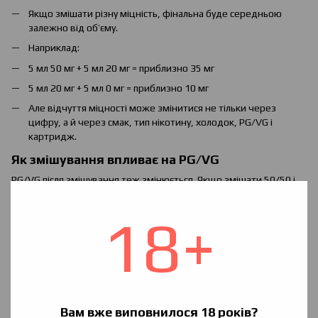
Якщо змішати різну міцність, фінальна буде середньою
залежно від об’єму.
Наприклад:
5 мл 50 мг + 5 мл 20 мг = приблизно 35 мг
5 мл 20 мг + 5 мл 0 мг = приблизно 10 мг
Але відчуття міцності може змінитися не тільки через
цифру, а й через смак, тип нікотину, холодок, PG/VG і
картридж.
Як змішування впливає на PG/VG
PG/VG після змішування теж змінюється. Якщо змішати 50/50 і
70/30, вийде проміжний варіант. Але точне співвідношення
залежить від об’ємів.
18+
Наприклад, якщо змішати однакову кількість:
50/50 + 70/30 = приблизно 60/40
Але потрібно розуміти, де саме більше VG або PG. У вейп-
форматі 70/30 часто означає 70 VG / 30 PG, тобто густішу рідину.
Для POD-систем занадто густа суміш може давати гар, а занадто
Вам вже виповнилося 18 років?
рідка — протікання.