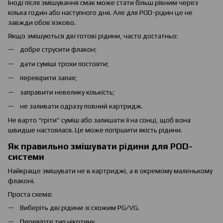
Іноді після змішування смак може стати більш рівним через
кілька годин або наступного дня. Але для POD-рідин це не
завжди обов’язково.
Якщо змішуються дві готові рідини, часто достатньо:
добре струсити флакон;
дати суміші трохи постояти;
перевірити запах;
заправити невелику кількість;
не заливати одразу повний картридж.
Не варто “гріти” суміш або залишати її на сонці, щоб вона
швидше настоялася. Це може погіршити якість рідини.
Як правильно змішувати рідини для POD-
системи
Найкраще змішувати не в картриджі, а в окремому маленькому
флаконі.
Проста схема:
Виберіть дві рідини зі схожим PG/VG.
Перевірте тип нікотину.