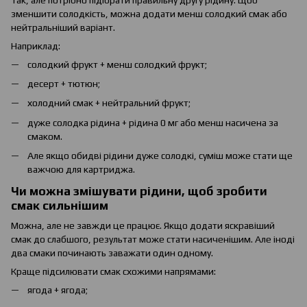
зменшити солодкість, можна додати менш солодкий смак або
нейтральніший варіант.
Наприклад:
солодкий фрукт + менш солодкий фрукт;
десерт + тютюн;
холодний смак + нейтральний фрукт;
дуже солодка рідина + рідина 0 мг або менш насичена за
смаком.
Але якщо обидві рідини дуже солодкі, суміш може стати ще
важчою для картриджа.
Чи можна змішувати рідини, щоб зробити
смак сильнішим
Можна, але не завжди це працює. Якщо додати яскравіший
смак до слабшого, результат може стати насиченішим. Але іноді
два смаки починають заважати один одному.
Краще підсилювати смак схожими напрямами:
ягода + ягода;