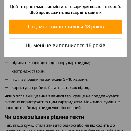
Цей інтернет-магазин містить товари для повнолітніх осіб.
Чи може змішана рідина давати гар
Щоб продовжити, підтвердіть свій вік
Так, може. Особливо якщо суміш стала занадто густою або
занадто солодкою.
Так, мені виповнилося 18 років
Причини гару після змішування:
суміш погано просочує картридж;
Ні, мені не виповнилося 18 років
багато VG;
багато підсолоджувачів;
рідина не підходить до опору картриджа;
картридж старий;
після заправки не зачекали 5–10 хвилин;
користувач робить багато затяжок підряд.
Якщо після змішування з’явився гар, краще не продовжувати
активно користуватися цим картриджем. Можливо, суміш не
підходить або картридж уже зіпсований.
Чи може змішана рідина текти
Так, якщо суміш стала занадто рідкою або не підходить до