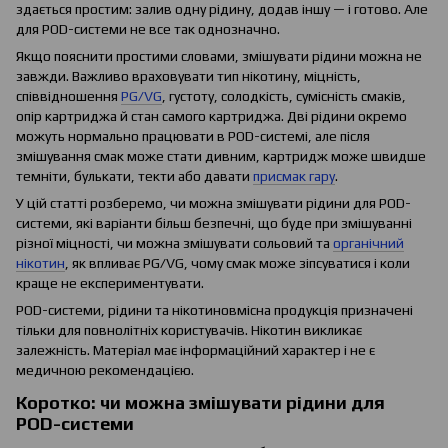
здається простим: залив одну рідину, додав іншу — і готово. Але
для POD-системи не все так однозначно.
Якщо пояснити простими словами, змішувати рідини можна не
завжди. Важливо враховувати тип нікотину, міцність,
співвідношення
PG/VG
, густоту, солодкість, сумісність смаків,
опір картриджа й стан самого картриджа. Дві рідини окремо
можуть нормально працювати в POD-системі, але після
змішування смак може стати дивним, картридж може швидше
темніти, булькати, текти або давати
присмак гару
.
У цій статті розберемо, чи можна змішувати рідини для POD-
системи, які варіанти більш безпечні, що буде при змішуванні
різної міцності, чи можна змішувати сольовий та
органічний
нікотин
, як впливає PG/VG, чому смак може зіпсуватися і коли
краще не експериментувати.
POD-системи, рідини та нікотиновмісна продукція призначені
тільки для повнолітніх користувачів. Нікотин викликає
залежність. Матеріал має інформаційний характер і не є
медичною рекомендацією.
Коротко: чи можна змішувати рідини для
POD-системи