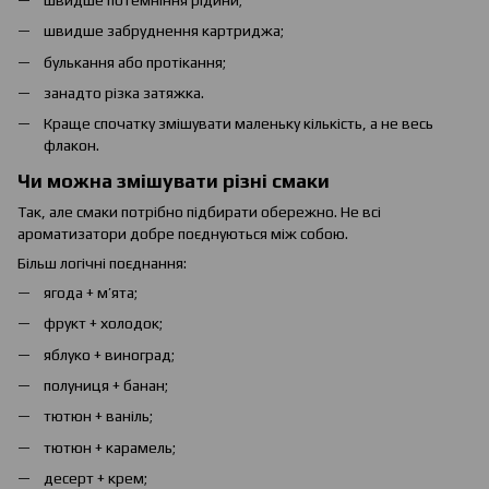
швидше забруднення картриджа;
булькання або протікання;
занадто різка затяжка.
Краще спочатку змішувати маленьку кількість, а не весь
флакон.
Чи можна змішувати різні смаки
Так, але смаки потрібно підбирати обережно. Не всі
ароматизатори добре поєднуються між собою.
Більш логічні поєднання:
ягода + м’ята;
фрукт + холодок;
яблуко + виноград;
полуниця + банан;
тютюн + ваніль;
тютюн + карамель;
десерт + крем;