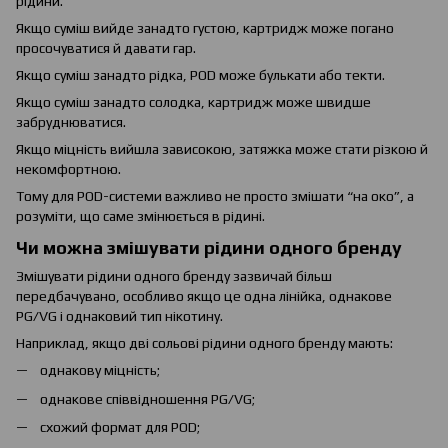
рідини.
Якщо суміш вийде занадто густою, картридж може погано
просочуватися й давати гар.
Якщо суміш занадто рідка, POD може булькати або текти.
Якщо суміш занадто солодка, картридж може швидше
забруднюватися.
Якщо міцність вийшла зависокою, затяжка може стати різкою й
некомфортною.
Тому для POD-системи важливо не просто змішати “на око”, а
розуміти, що саме змінюється в рідині.
Чи можна змішувати рідини одного бренду
Змішувати рідини одного бренду зазвичай більш
передбачувано, особливо якщо це одна лінійка, однакове
PG/VG і однаковий тип нікотину.
Наприклад, якщо дві сольові рідини одного бренду мають:
однакову міцність;
однакове співвідношення PG/VG;
схожий формат для POD;