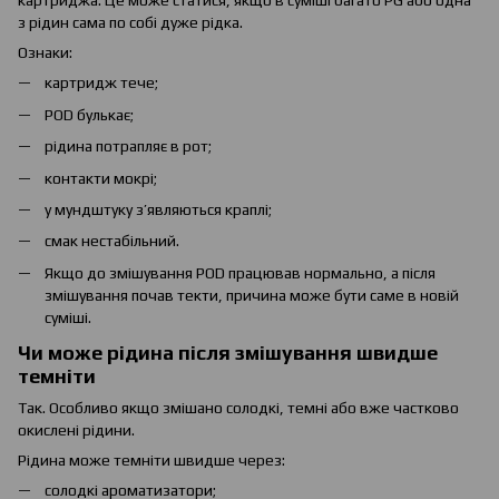
картриджа. Це може статися, якщо в суміші багато PG або одна
з рідин сама по собі дуже рідка.
Ознаки:
картридж тече;
POD булькає;
рідина потрапляє в рот;
контакти мокрі;
у мундштуку з’являються краплі;
смак нестабільний.
Якщо до змішування POD працював нормально, а після
змішування почав текти, причина може бути саме в новій
суміші.
Чи може рідина після змішування швидше
темніти
Так. Особливо якщо змішано солодкі, темні або вже частково
окислені рідини.
Рідина може темніти швидше через:
солодкі ароматизатори;