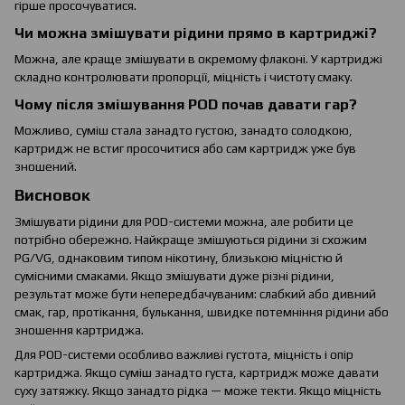
гірше просочуватися.
Чи можна змішувати рідини прямо в картриджі?
Можна, але краще змішувати в окремому флаконі. У картриджі
складно контролювати пропорції, міцність і чистоту смаку.
Чому після змішування POD почав давати гар?
Можливо, суміш стала занадто густою, занадто солодкою,
картридж не встиг просочитися або сам картридж уже був
зношений.
Висновок
Змішувати рідини для POD-системи можна, але робити це
потрібно обережно. Найкраще змішуються рідини зі схожим
PG/VG, однаковим типом нікотину, близькою міцністю й
сумісними смаками. Якщо змішувати дуже різні рідини,
результат може бути непередбачуваним: слабкий або дивний
смак, гар, протікання, булькання, швидке потемніння рідини або
зношення картриджа.
Для POD-системи особливо важливі густота, міцність і опір
картриджа. Якщо суміш занадто густа, картридж може давати
суху затяжку. Якщо занадто рідка — може текти. Якщо міцність