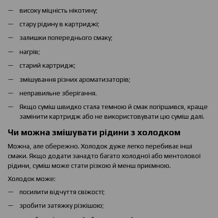
високу міцність нікотину;
стару рідину в картриджі;
залишки попереднього смаку;
нагрів;
старий картридж;
змішування різних ароматизаторів;
неправильне зберігання.
Якщо суміш швидко стала темною й смак погіршився, краще
замінити картридж або не використовувати цю суміш далі.
Чи можна змішувати рідини з холодком
Можна, але обережно. Холодок дуже легко перебиває інші
смаки. Якщо додати занадто багато холодної або ментолової
рідини, суміш може стати різкою й менш приємною.
Холодок може:
посилити відчуття свіжості;
зробити затяжку різкішою;