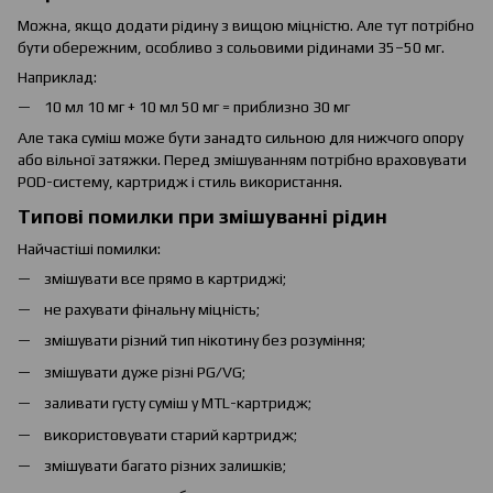
Можна, якщо додати рідину з вищою міцністю. Але тут потрібно
бути обережним, особливо з сольовими рідинами 35–50 мг.
Наприклад:
10 мл 10 мг + 10 мл 50 мг = приблизно 30 мг
Але така суміш може бути занадто сильною для нижчого опору
або вільної затяжки. Перед змішуванням потрібно враховувати
POD-систему, картридж і стиль використання.
Типові помилки при змішуванні рідин
Найчастіші помилки:
змішувати все прямо в картриджі;
не рахувати фінальну міцність;
змішувати різний тип нікотину без розуміння;
змішувати дуже різні PG/VG;
заливати густу суміш у MTL-картридж;
використовувати старий картридж;
змішувати багато різних залишків;