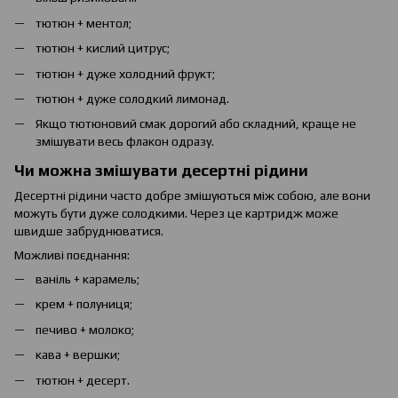
тютюн + ментол;
тютюн + кислий цитрус;
тютюн + дуже холодний фрукт;
тютюн + дуже солодкий лимонад.
Якщо тютюновий смак дорогий або складний, краще не
змішувати весь флакон одразу.
Чи можна змішувати десертні рідини
Десертні рідини часто добре змішуються між собою, але вони
можуть бути дуже солодкими. Через це картридж може
швидше забруднюватися.
Можливі поєднання:
ваніль + карамель;
крем + полуниця;
печиво + молоко;
кава + вершки;
тютюн + десерт.